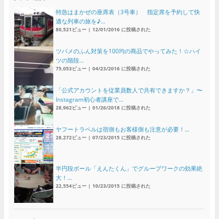
特急はまかぜの座席表（3号車） 指定席を予約して快
適な列車の旅を♪...
80,521ビュー
|
12/01/2016 に投稿された
ツバメのふん対策を100均の商品でやってみた！☆ハイ
ツの階段...
75,053ビュー
|
04/23/2016 に投稿された
「公式アカウントを従業員数人で共有できますか？」〜
Instagram初心者講座で...
28,962ビュー
|
01/26/2018 に投稿された
ヤフートラベルは宿側もお客様側も注意が必要！...
28,272ビュー
|
07/23/2015 に投稿された
半円段ボール「えんたくん」でグループワークの効果絶
大！...
22,554ビュー
|
10/23/2015 に投稿された