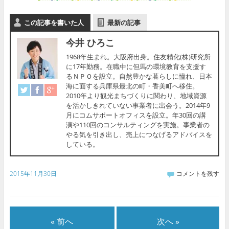
この記事を書いた人
最新の記事
今井 ひろこ
1968年生まれ。大阪府出身。住友精化(株)研究所
に17年勤務。在職中に但馬の環境教育を支援す
るＮＰＯを設立。自然豊かな暮らしに憧れ、日本
海に面する兵庫県最北の町・香美町へ移住。
2010年より観光まちづくりに関わり、地域資源
を活かしきれていない事業者に出会う。2014年9
月にコムサポートオフィスを設立。年30回の講
演や110回のコンサルティングを実施。事業者の
やる気を引き出し、売上につなげるアドバイスを
している。
2015年11月30日
コメントを残す
« 前へ
次へ »