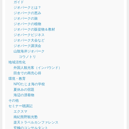
ガイド
ジオパークとは？
ジオパークの恵み
ジオパークの旅
ジオパークの植物
ジオパークの販促物＆教材
ジオパークビジネス
ジオパーク大会など
ジオパーク講演会
山陰海岸ジオパーク
コウノトリ
地域活性化
外国人観光客（インバウンド）
田舎での商売心得
環境・教育
NPOたじま海の学校
夏休みの宿題
海辺の漂着物
その他
セミナー聴講記
エクスマ
南紀熊野観光塾
楽天トラベルカンファレンス
究極のコンサルタント