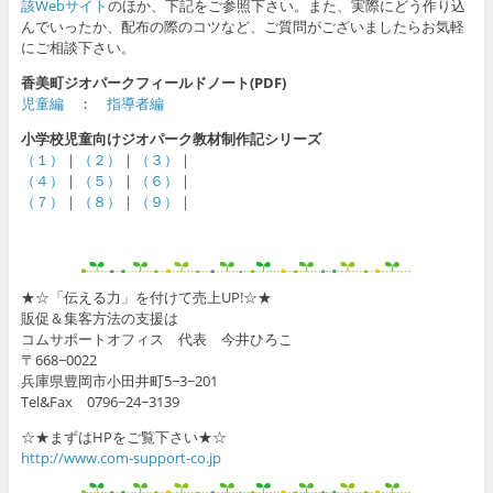
該Webサイト
のほか、下記をご参照下さい。また、実際にどう作り込
んでいったか、配布の際のコツなど、ご質問がございましたらお気軽
にご相談下さい。
香美町ジオパークフィールドノート(PDF)
児童編
：
指導者編
小学校児童向けジオパーク教材制作記シリーズ
（１）
｜
（２）
｜
（３）
｜
（４）
｜
（５）
｜
（６）
｜
（７）
｜
（８）
｜
（９）
｜
★☆「伝える力」を付けて売上UP!☆★
販促＆集客方法の支援は
コムサポートオフィス 代表 今井ひろこ
〒668−0022
兵庫県豊岡市小田井町5−3−201
Tel&Fax 0796−24−3139
☆★まずはHPをご覧下さい★☆
http://www.com-support-co.jp