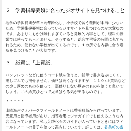
２ 学習指導要領に合ったジオサイトを見つけること
地学の学習範囲が年々高年齢化し、小学校で習う範囲が本当に少ない
ため、学習指導要領に合っているジオサイトを見つけるのが大変なの
です。あまりにもかけ離れすぎていると発展的内容として、理科の授
業では使ってもらえません。そうすると、総合学習等の時間に充てら
れるため、使わない学校が出てくるのです。１カ所でも内容に合う場
所を見つけることが大切です。
３ 紙質は「上質紙」
パンフレットなどに使うコート紙を使うと、鉛筆で書き込みにくく、
消しゴムでも消せません。価格は高くなりますが、１１０k上質紙など
の少し厚めのものを使って、裏移りしない厚みのものを使うと良いで
しょう。この紙質ひとつで児童はやる気が出るものです。
＊＊＊＊＊
山陰海岸ジオパークフィールドノートは香美町版から作っています。
児童用と指導者用があり、指導者用はジオガイドでも使えるような内
容になっています。私も足跡化石のガイドが入っているときにはフィ
ールドノートの冊子を使って案内しています。詳しくは、
香美町の当