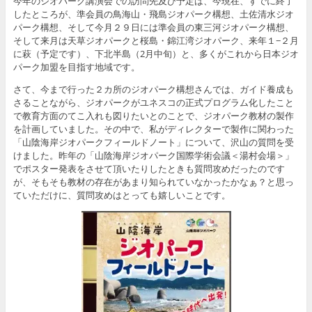
今年のジオパーク講演会での訪問先及び予定は、今現在、すでに終了
したところが、準会員の鳥海山・飛島ジオパーク構想、土佐清水ジオ
パーク構想、そして今月２９日には準会員の東三河ジオパーク構想、
そして来月は天草ジオパークと桜島・錦江湾ジオパーク、来年１−２月
に萩（予定です）、下北半島（2月中旬）と、多くがこれから日本ジオ
パーク加盟を目指す地域です。
さて、今まで行った２カ所のジオパーク構想さんでは、ガイド養成も
さることながら、ジオパークがユネスコの正式プログラム化したこと
で教育方面のてこ入れも図りたいとのことで、ジオパーク教材の製作
を計画していました。その中で、私がディレクターで製作に関わった
「山陰海岸ジオパークフィールドノート」について、沢山の質問を受
けました。昨年の「山陰海岸ジオパーク国際学術会議＜湯村会場＞」
でポスター発表をさせて頂いたりしたときも質問攻めだったのです
が、そもそも教材の存在があまり知られていなかったかなぁ？と思っ
ていただけに、質問攻めはとっても嬉しいことです。