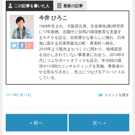
この記事を書いた人
最新の記事
今井 ひろこ
1968年生まれ。大阪府出身。住友精化(株)研究所
に17年勤務。在職中に但馬の環境教育を支援す
るＮＰＯを設立。自然豊かな暮らしに憧れ、日本
海に面する兵庫県最北の町・香美町へ移住。
2010年より観光まちづくりに関わり、地域資源
を活かしきれていない事業者に出会う。2014年9
月にコムサポートオフィスを設立。年30回の講
演や110回のコンサルティングを実施。事業者の
やる気を引き出し、売上につなげるアドバイスを
している。
2014年5月14日
コメントを残す
« 前へ
次へ »