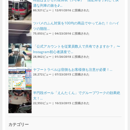
適な列車の旅を♪...
80,521ビュー
|
12/01/2016 に投稿された
ツバメのふん対策を100均の商品でやってみた！☆ハイ
ツの階段...
75,053ビュー
|
04/23/2016 に投稿された
「公式アカウントを従業員数人で共有できますか？」〜
Instagram初心者講座で...
28,962ビュー
|
01/26/2018 に投稿された
ヤフートラベルは宿側もお客様側も注意が必要！...
28,272ビュー
|
07/23/2015 に投稿された
半円段ボール「えんたくん」でグループワークの効果絶
大！...
22,553ビュー
|
10/23/2015 に投稿された
カテゴリー