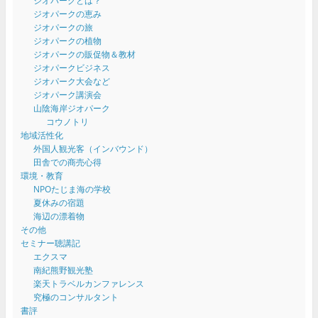
ジオパークとは？
ジオパークの恵み
ジオパークの旅
ジオパークの植物
ジオパークの販促物＆教材
ジオパークビジネス
ジオパーク大会など
ジオパーク講演会
山陰海岸ジオパーク
コウノトリ
地域活性化
外国人観光客（インバウンド）
田舎での商売心得
環境・教育
NPOたじま海の学校
夏休みの宿題
海辺の漂着物
その他
セミナー聴講記
エクスマ
南紀熊野観光塾
楽天トラベルカンファレンス
究極のコンサルタント
書評