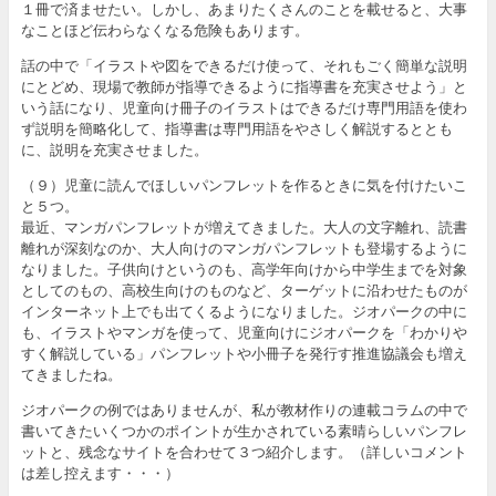
１冊で済ませたい。しかし、あまりたくさんのことを載せると、大事
なことほど伝わらなくなる危険もあります。
話の中で「イラストや図をできるだけ使って、それもごく簡単な説明
にとどめ、現場で教師が指導できるように指導書を充実させよう」と
いう話になり、児童向け冊子のイラストはできるだけ専門用語を使わ
ず説明を簡略化して、指導書は専門用語をやさしく解説するととも
に、説明を充実させました。
（９）児童に読んでほしいパンフレットを作るときに気を付けたいこ
と５つ。
最近、マンガパンフレットが増えてきました。大人の文字離れ、読書
離れが深刻なのか、大人向けのマンガパンフレットも登場するように
なりました。子供向けというのも、高学年向けから中学生までを対象
としてのもの、高校生向けのものなど、ターゲットに沿わせたものが
インターネット上でも出てくるようになりました。ジオパークの中に
も、イラストやマンガを使って、児童向けにジオパークを「わかりや
すく解説している」パンフレットや小冊子を発行す推進協議会も増え
てきましたね。
ジオパークの例ではありませんが、私が教材作りの連載コラムの中で
書いてきたいくつかのポイントが生かされている素晴らしいパンフレ
ットと、残念なサイトを合わせて３つ紹介します。（詳しいコメント
は差し控えます・・・）