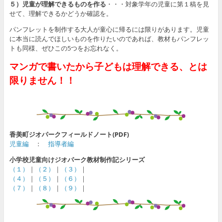
５）児童が理解できるものを作る
・・・対象学年の児童に第１稿を見
せて、理解できるかどうか確認を。
パンフレットを制作する大人が童心に帰るには限りがあります。児童
に本当に読んでほしいものを作りたいのであれば、教材もパンフレッ
トも同様、ぜひこの5つをお忘れなく。
マンガで書いたから子どもは理解できる、とは
限りません！！
香美町ジオパークフィールドノート(PDF)
児童編
：
指導者編
小学校児童向けジオパーク教材制作記シリーズ
（１）
｜
（２）
｜
（３）
｜
（４）
｜
（５）
｜
（６）
｜
（７）
｜
（８）
｜
（９）
｜