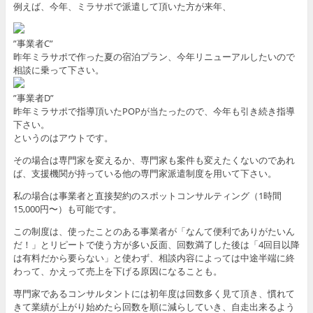
例えば、今年、ミラサポで派遣して頂いた方が来年、
”事業者C”
昨年ミラサポで作った夏の宿泊プラン、今年リニューアルしたいので
相談に乗って下さい。
”事業者D”
昨年ミラサポで指導頂いたPOPが当たったので、今年も引き続き指導
下さい。
というのはアウトです。
その場合は専門家を変えるか、専門家も案件も変えたくないのであれ
ば、支援機関が持っている他の専門家派遣制度を用いて下さい。
私の場合は事業者と直接契約のスポットコンサルティング（1時間
15,000円〜）も可能です。
この制度は、使ったことのある事業者が「なんて便利でありがたいん
だ！」とリピートで使う方が多い反面、回数満了した後は「4回目以降
は有料だから要らない」と使わず、相談内容によっては中途半端に終
わって、かえって売上を下げる原因になることも。
専門家であるコンサルタントには初年度は回数多く見て頂き、慣れて
きて業績が上がり始めたら回数を順に減らしていき、自走出来るよう