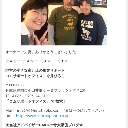
オーナーご夫妻、ありがとうございました！
☆★☆･･･☆★☆･･･☆★☆･･･☆★☆
地方の小さな宿と店の集客サポート
コムサポートオフィス 今井ひろこ
〒668-0022
兵庫県豊岡市小田井町５ー３フラッツオダイ201
TEL＆FAX 0796−24−3139
「コムサポートオフィス」 で 検索！
Mail: info@@@imaihiroko.com （＠は一つにして下さい）
URL：
http://www.com-support-co.jp
★当社アドバイザーGAKUの骨太販促ブログ★