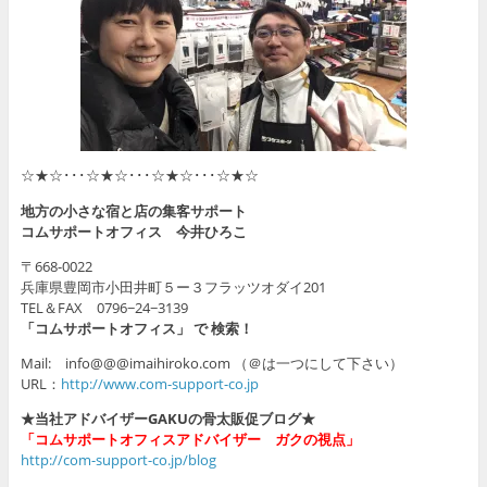
☆★☆･･･☆★☆･･･☆★☆･･･☆★☆
地方の小さな宿と店の集客サポート
コムサポートオフィス 今井ひろこ
〒668-0022
兵庫県豊岡市小田井町５ー３フラッツオダイ201
TEL＆FAX 0796−24−3139
「コムサポートオフィス」 で 検索！
Mail: info@@@imaihiroko.com （＠は一つにして下さい）
URL：
http://www.com-support-co.jp
★当社アドバイザーGAKUの骨太販促ブログ★
「コムサポートオフィスアドバイザー ガクの視点」
http://com-support-co.jp/blog