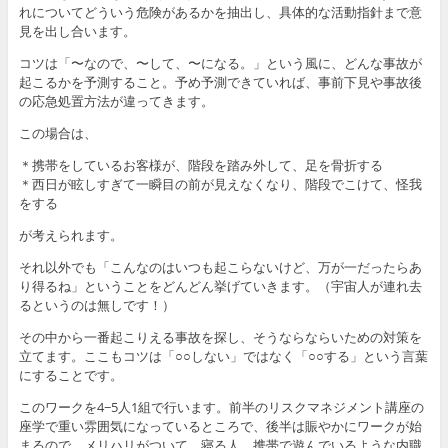
れについてどういう危険があるかを抽出し、具体的な活動指針まで意
見を出し合います。
コツは「〜なので、〜して、〜になる。」という風に、どんな事故が
起こるかを予測すること。予め予測できていれば、事前下見や事故後
の応急処置方法が違ってきます。
この場合は、
＊携帯をしているお客様が、階段を踏み外して、足を骨折する
＊西日が眩しすぎて一瞬目の前が見えなくなり、階段でこけて、怪我
をする
が考えられます。
それ以外でも「こんなのはいつも起こらないけど、万が一だったらあ
り得るね」ということをどんどん挙げていきます。（宇宙人が連れ去
るというのは無しです！）
その中から一番起こりえる事故を探し、そうならならいための対策を
立てます。ここもコツは「○○しない」ではなく「○○する」という言葉
にすることです。
このワークを4−5人1組で行います。前半のリスクマネジメント講座の
座学で重い雰囲気になっているところで、後半は賑やかにワークが始
まるので、メリハリがついて、寝る人、携帯で遊んでいるような内職