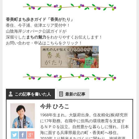
香美町まち歩きガイド「香美がたり」
香住、今子浦、佐津エリア受付中！
山陰海岸ジオパーク公認ガイドが
深堀りした
まちの魅力
をわかりやすくお伝えします！
お問い合わせ・申込はこちらをクリック！
この記事を書いた人
最新の記事
今井 ひろこ
1968年生まれ。大阪府出身。住友精化(株)研究所
に17年勤務。在職中に但馬の環境教育を支援す
るＮＰＯを設立。自然豊かな暮らしに憧れ、日本
海に面する兵庫県最北の町・香美町へ移住。
2010年より観光まちづくりに関わり、地域資源