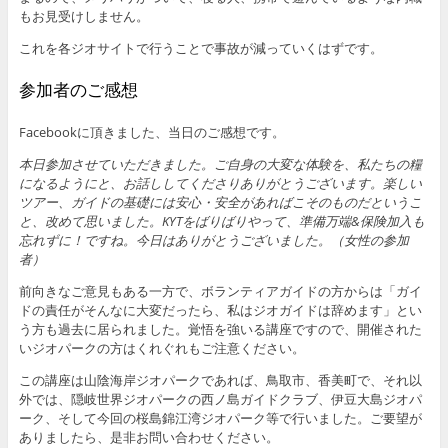
もお見受けしません。
これを各ジオサイトで行うことで事故が減っていくはずです。
参加者のご感想
Facebookに頂きました、当日のご感想です。
本日参加させていただきました。ご自身の大変な体験を、私たちの糧
になるようにと、お話ししてくださりありがとうございます。楽しい
ツアー、ガイドの基礎には安心・安全があればこそのものだというこ
と、改めて思いました。KYTをばりばりやって、準備万端&保険加入も
忘れずに！ですね。今日はありがとうございました。（女性の参加
者）
前向きなご意見もある一方で、ボランティアガイドの方からは「ガイ
ドの責任がそんなに大変だったら、私はジオガイドは辞めます」とい
う方も過去に居られました。覚悟を強いる講座ですので、開催された
いジオパークの方はくれぐれもご注意ください。
この講座は山陰海岸ジオパークであれば、鳥取市、香美町で、それ以
外では、隠岐世界ジオパークの西ノ島ガイドクラブ、伊豆大島ジオパ
ーク、そして今回の桜島錦江湾ジオパーク等で行いました。ご要望が
ありましたら、是非お問い合わせください。