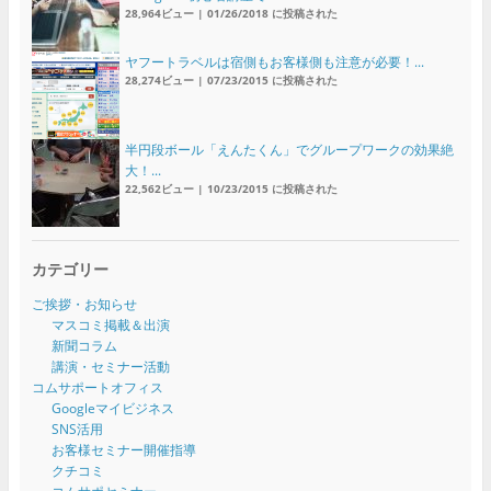
28,964ビュー
|
01/26/2018 に投稿された
ヤフートラベルは宿側もお客様側も注意が必要！...
28,274ビュー
|
07/23/2015 に投稿された
半円段ボール「えんたくん」でグループワークの効果絶
大！...
22,562ビュー
|
10/23/2015 に投稿された
カテゴリー
ご挨拶・お知らせ
マスコミ掲載＆出演
新聞コラム
講演・セミナー活動
コムサポートオフィス
Googleマイビジネス
SNS活用
お客様セミナー開催指導
クチコミ