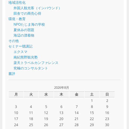
地域活性化
外国人観光客（インバウンド）
田舎での商売心得
環境・教育
NPOたじま海の学校
夏休みの宿題
海辺の漂着物
その他
セミナー聴講記
エクスマ
南紀熊野観光塾
楽天トラベルカンファレンス
究極のコンサルタント
書評
2026年8月
月
火
水
木
金
土
日
1
2
3
4
5
6
7
8
9
10
11
12
13
14
15
16
17
18
19
20
21
22
23
24
25
26
27
28
29
30