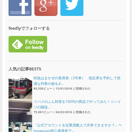
feedlyでフォローする
人気の記事BEST5
特急はまかぜの座席表（3号車） 指定席を予約して快
適な列車の旅を♪...
80,538ビュー
|
12/01/2016 に投稿された
ツバメのふん対策を100均の商品でやってみた！☆ハイ
ツの階段...
75,061ビュー
|
04/23/2016 に投稿された
「公式アカウントを従業員数人で共有できますか？」〜
Instagram初心者講座で...