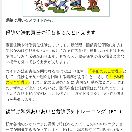
講義で用いるスライドから。
保険や法的責任の話もきちんと伝えます
傷害保険や賠償責任保険についても、最低限、賠償責任保険に加入し
ておかねばなりませんが、裁判になる前の弁護士費用もガイドは予め
準備しておく必要があります。もちろん、傷害保険が出る場合と出な
い場合も知っておく必要があります。
ガイドが法的責任が問われる点は2点あります。
「事前の安全管理」
と
して、危険を予見 • 危険を回避する義務があること、そして
「行為時
の安全管理」
として、危険回避のために 適切な行動を取ること。これ
のいずれかが出来ていないと、賠償を含む法的責任に問われます。そ
のような話を私の実例と共にお伝えし、ガイドリスクについての考え
方を共有します。
後半は和気あいあいと危険予知トレーニング（KYT)
私が各地のジオパークに講師で呼ばれるのは、このKYTのワークショ
ップが開催できるからでしょう。KYTは工場現場などで用いられるト