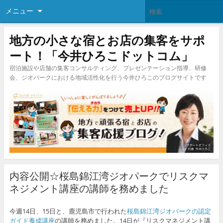
メニュー
地方の小さな宿とお店の集客をサポ
ート！「今井ひろこドットコム」
宿泊施設や店舗の集客コンサルティング、プレゼンテーション指導、研修
会、ジオパークにおける地域活性化を行う今井ひろこのブログサイトです
内容公開☆桜島錦江湾ジオパークでリスクマ
ネジメント講座の講師を務めました
今週14日、15日と、鹿児島市で行われた
桜島錦江湾ジオパークの認定
ガイド養成講座
の講師を務めました。14日が『リスクマネジメント講