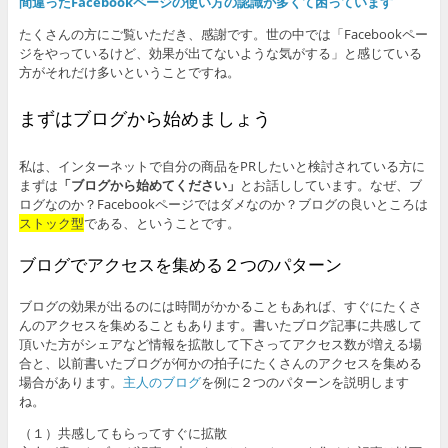
間違ったFacebookページの使い方の認識が多くて困っています
たくさんの方にご覧いただき、感謝です。世の中では「Facebookペー
ジをやっているけど、効果が出てないような気がする」と感じている
方がそれだけ多いということですね。
まずはブログから始めましょう
私は、インターネットで自分の商品をPRしたいと検討されている方に
まずは
「ブログから始めてください」
とお話ししています。なぜ、ブ
ログなのか？Facebookページではダメなのか？ブログの良いところは
ストック型
である、ということです。
ブログでアクセスを集める２つのパターン
ブログの効果が出るのには時間がかかることもあれば、すぐにたくさ
んのアクセスを集めることもあります。書いたブログ記事に共感して
頂いた方がシェアなど情報を拡散して下さってアクセス数が増える場
合と、以前書いたブログが何かの拍子にたくさんのアクセスを集める
場合があります。
主人のブログ
を例に２つのパターンを説明します
ね。
（１）共感してもらってすぐに拡散