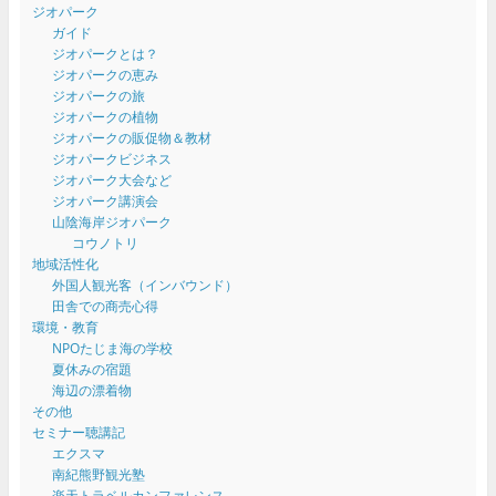
ジオパーク
ガイド
ジオパークとは？
ジオパークの恵み
ジオパークの旅
ジオパークの植物
ジオパークの販促物＆教材
ジオパークビジネス
ジオパーク大会など
ジオパーク講演会
山陰海岸ジオパーク
コウノトリ
地域活性化
外国人観光客（インバウンド）
田舎での商売心得
環境・教育
NPOたじま海の学校
夏休みの宿題
海辺の漂着物
その他
セミナー聴講記
エクスマ
南紀熊野観光塾
楽天トラベルカンファレンス