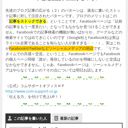
先述のブログ記事の広がる（２）のパターンは、過去に書いたストッ
ク記事に対して注目されたパターンです。ブログのメリットはこの
「
記事をストックできる
」ということです。Facebookページは「以前
の記事をもう一度見たい」となってもなかなか見つけることができま
せん。Facebookでの記事検索の機能が無いばかりか、グーグルなどの
検索サイトでは出てきにくいのです（Google社とFacebook社は実は
ライバル企業であることを知らない人が多すぎる・・・）。実はこれ
が
FacebookやTwitterなどソーシャルメディアの弱点
です。「リアル
タイムでの共感＝交流」ということ。FacebookページでもFacebook
の個人ページ同様「誰が」発信しているのかを明確にしないと交流は
なかなかできません。じゃあ、Facebookページは、ソーシャルメディ
アはやらなくてよいの？その点については明日お話します。
（公式）コムサポートオフィスＨＰ
http://www.com-support-co.jp
「伝える力」を付けて売上UP！！
この記事を書いた人
最新の記事