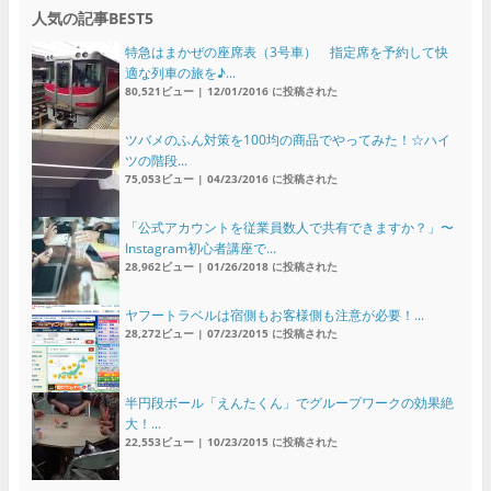
人気の記事BEST5
特急はまかぜの座席表（3号車） 指定席を予約して快
適な列車の旅を♪...
80,521ビュー
|
12/01/2016 に投稿された
ツバメのふん対策を100均の商品でやってみた！☆ハイ
ツの階段...
75,053ビュー
|
04/23/2016 に投稿された
「公式アカウントを従業員数人で共有できますか？」〜
Instagram初心者講座で...
28,962ビュー
|
01/26/2018 に投稿された
ヤフートラベルは宿側もお客様側も注意が必要！...
28,272ビュー
|
07/23/2015 に投稿された
半円段ボール「えんたくん」でグループワークの効果絶
大！...
22,553ビュー
|
10/23/2015 に投稿された