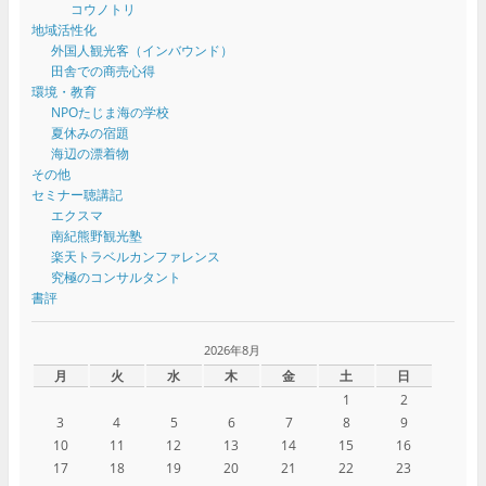
コウノトリ
地域活性化
外国人観光客（インバウンド）
田舎での商売心得
環境・教育
NPOたじま海の学校
夏休みの宿題
海辺の漂着物
その他
セミナー聴講記
エクスマ
南紀熊野観光塾
楽天トラベルカンファレンス
究極のコンサルタント
書評
2026年8月
月
火
水
木
金
土
日
1
2
3
4
5
6
7
8
9
10
11
12
13
14
15
16
17
18
19
20
21
22
23