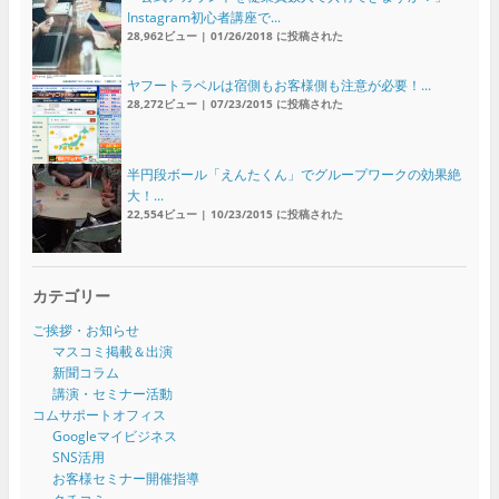
Instagram初心者講座で...
28,962ビュー
|
01/26/2018 に投稿された
ヤフートラベルは宿側もお客様側も注意が必要！...
28,272ビュー
|
07/23/2015 に投稿された
半円段ボール「えんたくん」でグループワークの効果絶
大！...
22,554ビュー
|
10/23/2015 に投稿された
カテゴリー
ご挨拶・お知らせ
マスコミ掲載＆出演
新聞コラム
講演・セミナー活動
コムサポートオフィス
Googleマイビジネス
SNS活用
お客様セミナー開催指導