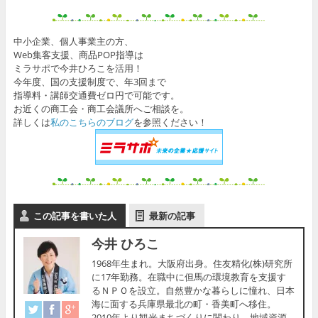
中小企業、個人事業主の方、
Web集客支援、商品POP指導は
ミラサポで今井ひろこを活用！
今年度、国の支援制度で、年3回まで
指導料・講師交通費ゼロ円で可能です。
お近くの商工会・商工会議所へご相談を。
詳しくは
私のこちらのブログ
を参照ください！
この記事を書いた人
最新の記事
今井 ひろこ
1968年生まれ。大阪府出身。住友精化(株)研究所
に17年勤務。在職中に但馬の環境教育を支援す
るＮＰＯを設立。自然豊かな暮らしに憧れ、日本
海に面する兵庫県最北の町・香美町へ移住。
2010年より観光まちづくりに関わり、地域資源