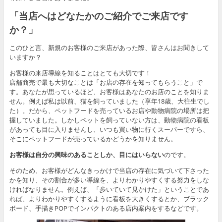
「当店へはどなたかのご紹介でご来店です
か？」
このひと言、新規のお客様のご来店があった際、皆さんはお聞きして
いますか？
お客様の来店導線を知ることはとても大切です！
店舗商売で最も大切なことは「お店の存在を知ってもらうこと」で
す。あなたが思っているほど、お客様はあなたのお店のことを知りま
せん。例えば私は以前、猫を飼っていました（享年18歳、大往生でし
た）。だから、ペットフードを売っているお店や動物病院の場所は把
握していました。しかしペットを飼っていない方は、動物病院の看板
があっても目に入りませんし、いつも買い物に行くスーパーですら、
そこにペットフードが売っているかどうかを知りません。
お客様は自分の興味のあることしか、目にはいらない
のです。
そのため、お客様がどんなきっかけで当店の存在に気づいて下さった
かを知り、その割合が多い導線を、よりわかりやすくする努力をしな
ければなりません。例えば、「歩いていて見かけた」ということであ
れば、よりわかりやすくするように看板を大きくするとか、ブラック
ボード、手描きPOPでインパクトのある店内案内をするなどです。