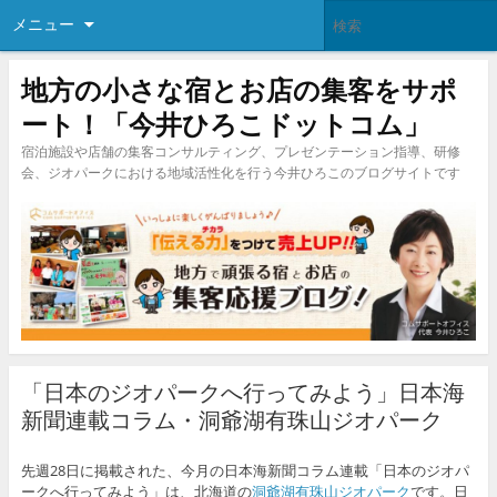
メニュー
地方の小さな宿とお店の集客をサポ
ート！「今井ひろこドットコム」
宿泊施設や店舗の集客コンサルティング、プレゼンテーション指導、研修
会、ジオパークにおける地域活性化を行う今井ひろこのブログサイトです
「日本のジオパークへ行ってみよう」日本海
新聞連載コラム・洞爺湖有珠山ジオパーク
先週28日に掲載された、今月の日本海新聞コラム連載「日本のジオパ
ークへ行ってみよう」は、北海道の
洞爺湖有珠山ジオパーク
です。日