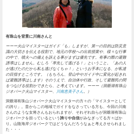
有珠山を背景に川南さんと
ーーー火山マイスターはガイド「も」しますが、第一の目的は防災意
識の大切さを伝える役割で、地元の学校への出前授業や、様々な行事
の中で、噴火への備えを訴える事がまずは優先です。有事の際の避難
誘導はしません。むしろ「率先して逃げる！」ということ。「あの人
が逃げたのだから私も逃げなくちゃ！」というお手本になる、が私達
の目指すところです。（もちろん、登山中やガイド中に変化が起きれ
ば避難誘導はします）そのうえで、自治体や行政、そして避難民の間
をつなげる役割かできたら、と考えています。ーーー（洞爺湖有珠山
ジオパーク火山マイスター、
川南恵美子さん
。）
洞爺湖有珠山ジオパーク火山マイスターの方々の「マイスターとして
の誇り」。昔からこの地域でガイドをなさっている方も、今回の川南
さんのような女将さんもおられますが、それぞれ自らが洞爺湖有珠山
ジオパークを担っているという
誇りや自信
がみなぎってる方々ばか
り。山陰海岸ジオパークではどうなんだろうなぁと考えさせられまし
た・・・