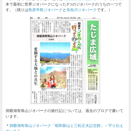
本で最初に世界ジオパークになった3つのジオパークのうちの一つで
す。（残りは
島原半島ジオパーク
と
糸魚川ジオパーク
です。）
洞爺湖有珠山ジオパークの旅行記については、過去のブログで書いて
います。
＊
洞爺湖有珠山ジオパーク「昭和新山と三松正夫記念館」～守り伝え
ている人