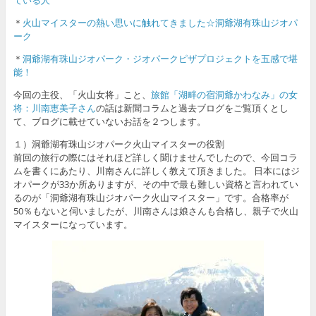
＊
火山マイスターの熱い思いに触れてきました☆洞爺湖有珠山ジオパ
ーク
＊
洞爺湖有珠山ジオパーク・ジオパークピザプロジェクトを五感で堪
能！
今回の主役、「火山女将」こと、
旅館「湖畔の宿洞爺かわなみ」の女
将：川南恵美子さん
の話は新聞コラムと過去ブログをご覧頂くとし
て、ブログに載せていないお話を２つします。
１）洞爺湖有珠山ジオパーク火山マイスターの役割
前回の旅行の際にはそれほど詳しく聞けませんでしたので、今回コラ
ムを書くにあたり、川南さんに詳しく教えて頂きました。 日本にはジ
オパークが33か所ありますが、その中で最も難しい資格と言われてい
るのが「洞爺湖有珠山ジオパーク火山マイスター」です。合格率が
50％もないと伺いましたが、川南さんは娘さんも合格し、親子で火山
マイスターになっています。