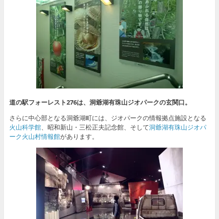
道の駅フォーレスト276は、洞爺湖有珠山ジオパークの玄関口。
さらに中心部となる洞爺湖町には、ジオパークの情報拠点施設となる
火山科学館
、昭和新山・三松正夫記念館、そして
洞爺湖有珠山ジオパ
ーク火山村情報館
があります。