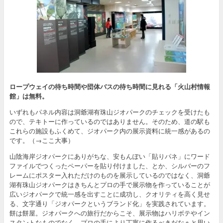
ロープウェイの待ち時間や団体バスの待ち時間に見れる「火山村情報
館」は無料。
いずれもパネル内容は洞爺湖有珠山ジオパークのチェックを受けたも
ので、テキトーに作っているのではありません。そのため、道の駅も
これらの施設もふくめて、ジオパーク内の展示資料に統一感があるの
です。（→ここ大事）
山陰海岸ジオパークにありがちな、安もんぽい「貼りパネ」にワード
ファイルでつくったペーパーを貼り付けました、とか、シルバーのフ
レームにポスター入れただけのものを展示しているのではなく、洞爺
湖有珠山ジオパークはきちんとプロの手で展示物を作っていることが
広いジオパークで統一感を出すことに成功し、クオリティを高く見せ
る、文字通り「ジオパークというブランド化」を実践されています。
餅は餅屋。ジオパークへの旅行だからこそ、展示物はハリボテやイン
スタントなものでなく、プロの手により丁寧に作るべきだなぁと思い