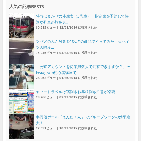
人気の記事BEST5
特急はまかぜの座席表（3号車） 指定席を予約して快
適な列車の旅を♪...
80,515ビュー
|
12/01/2016 に投稿された
ツバメのふん対策を100均の商品でやってみた！☆ハイ
ツの階段...
75,046ビュー
|
04/23/2016 に投稿された
「公式アカウントを従業員数人で共有できますか？」〜
Instagram初心者講座で...
28,962ビュー
|
01/26/2018 に投稿された
ヤフートラベルは宿側もお客様側も注意が必要！...
28,266ビュー
|
07/23/2015 に投稿された
半円段ボール「えんたくん」でグループワークの効果絶
大！...
22,551ビュー
|
10/23/2015 に投稿された