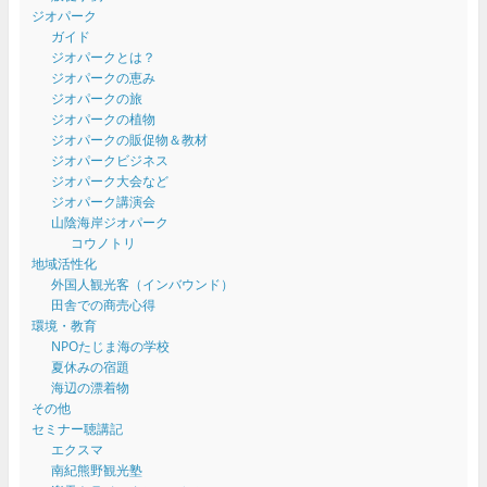
ジオパーク
ガイド
ジオパークとは？
ジオパークの恵み
ジオパークの旅
ジオパークの植物
ジオパークの販促物＆教材
ジオパークビジネス
ジオパーク大会など
ジオパーク講演会
山陰海岸ジオパーク
コウノトリ
地域活性化
外国人観光客（インバウンド）
田舎での商売心得
環境・教育
NPOたじま海の学校
夏休みの宿題
海辺の漂着物
その他
セミナー聴講記
エクスマ
南紀熊野観光塾