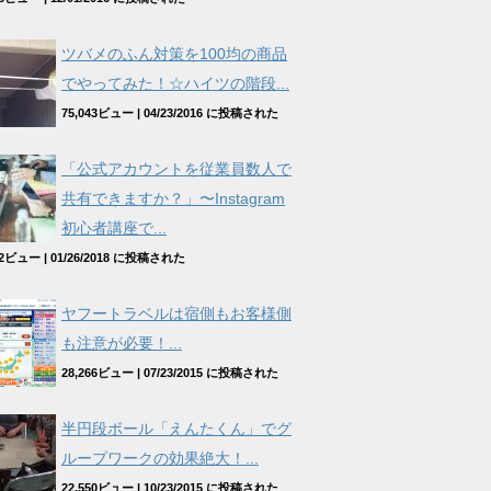
ツバメのふん対策を100均の商品
でやってみた！☆ハイツの階段...
75,043ビュー
|
04/23/2016 に投稿された
「公式アカウントを従業員数人で
共有できますか？」〜Instagram
初心者講座で...
962ビュー
|
01/26/2018 に投稿された
ヤフートラベルは宿側もお客様側
も注意が必要！...
28,266ビュー
|
07/23/2015 に投稿された
半円段ボール「えんたくん」でグ
ループワークの効果絶大！...
22,550ビュー
|
10/23/2015 に投稿された