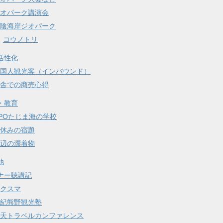
オパーク講演会
陰海岸ジオパーク
コウノトリ
活性化
国人観光客（インバウンド）
舎での商売心得
・教育
POたじま海の学校
休みの宿題
辺の漂着物
他
ナー聴講記
クスマ
紀熊野観光塾
天トラベルカンファレンス