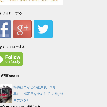
Sをフォローする
dlyでフォローする
の記事BEST5
特急はまかぜの座席表（3号
車） 指定席を予約して快適な列
車の旅を♪...
508ビュー
|
12/01/2016 に投稿された