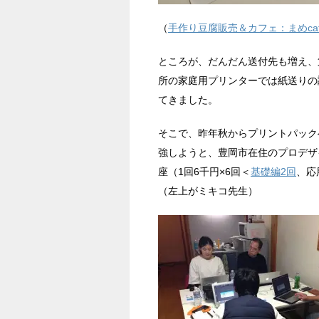
（
手作り豆腐販売＆カフェ：まめcaf
ところが、だんだん送付先も増え、第
所の家庭用プリンターでは紙送りの
てきました。
そこで、昨年秋からプリントパックへ安価で
強しようと、豊岡市在住のプロデザ
座（1回6千円×6回＜
基礎編2回
、応
（左上がミキコ先生）