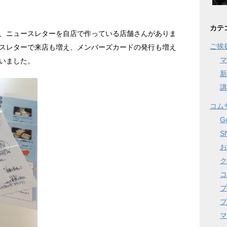
カテ
、ニュースレターを自店で作っている店舗さんがありま
ご挨
スレターで来店も増え、メンバーズカードの発行も増え
マ
いました。
新
講
コム
G
S
お
ク
コ
ブ
プ
マ