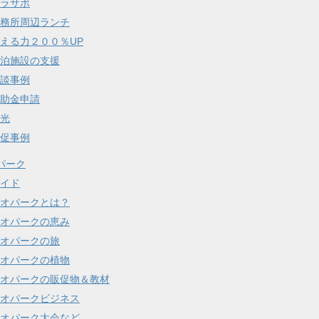
ラサポ
務所周辺ランチ
える力２００％UP
泊施設の支援
談事例
助金申請
光
促事例
パーク
イド
オパークとは？
オパークの恵み
オパークの旅
オパークの植物
オパークの販促物＆教材
オパークビジネス
オパーク大会など