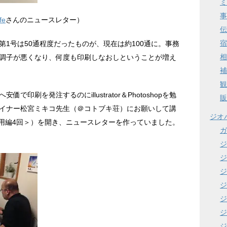
ミ
事
e
さんのニュースレター）
伝
宿
1号は50通程度だったものが、現在は約100通に。事務
相
調子が悪くなり、何度も印刷しなおしということが増え
補
観
印刷を発注するのにillustrator＆Photoshopを勉
販
イナー松宮ミキコ先生（＠コトブキ荘）にお願いして講
ジオ
用編4回＞）を開き、ニュースレターを作っていました。
ガ
ジ
ジ
ジ
ジ
ジ
ジ
ジ