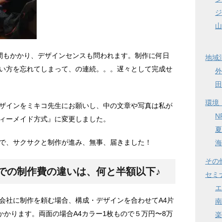
ジ
山
間もかかり、デザインセンスも問われます。制作に何日
地域
い方を忘れてしまって、の連続。。。遅々として完成せ
外
田
環境
ザインをミキコ先生にお願いし、中の文章や写真は私が
N
ィーメイド方式』に変更しました。
夏
で、サクサクと制作が進み、無事、届きました！
海
その
での制作費の違いは、何と半額以下♪
セミ
エ
会社に制作を頼む場合、構成・デザインを合わせてA4片
南
かかります。両面の場合A4カラー1枚もので５万円〜8万
楽