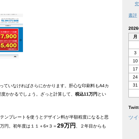
究
書評
202
月
3
10
17
24
31
っていなければさらにかかります。肝心な印刷料もA4カ
円程度かかるでしょう。ざっと計算して、
税込11万円
とい
Twi
じテンプレートを使うとデザイン料が半額程度になると思
ツイ
29万円
万円。初年度は１１＋6×３＝
、２年目からも