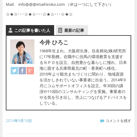
Mail: info@@@imaihiroko.com （＠は一つにして下さい）
☆★☆･･･☆★☆･･･☆★☆･･･☆★☆
この記事を書いた人
最新の記事
今井 ひろこ
1968年生まれ。大阪府出身。住友精化(株)研究所
に17年勤務。在職中に但馬の環境教育を支援す
るＮＰＯを設立。自然豊かな暮らしに憧れ、日本
海に面する兵庫県最北の町・香美町へ移住。
2010年より観光まちづくりに関わり、地域資源
を活かしきれていない事業者に出会う。2014年9
月にコムサポートオフィスを設立。年30回の講
演や110回のコンサルティングを実施。事業者の
やる気を引き出し、売上につなげるアドバイスを
している。
2016年9月18日
コメントを残す