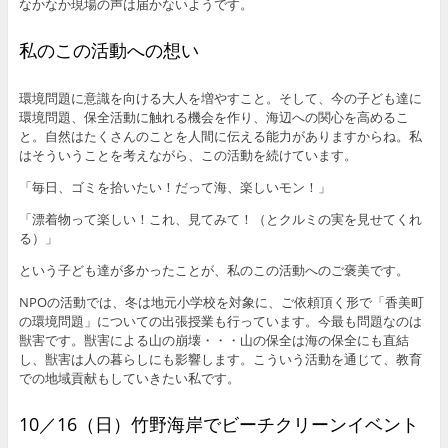
なかなか現場の声は届かないようです。
私のこの活動への想い
環境問題に意識を向ける大人を増やすこと。そして、今の子ども達に
環境問題、保全活動に触れる機会を作り、海辺への関心を高めるこ
と。自然はたくさんのことを人間に伝える能力がありますからね。私
はそういうことを考えながら、この活動を続けています。
「毎日、ゴミを拾いたい！だって海、楽しいモン！」
「漂着物って楽しい！これ、見てみて！（とクルミの実を見せてくれ
る）」
という子ども達が多かったことが、私のこの活動へのご褒美です。
NPOの活動では、冬は地元小学校を対象に、ご依頼頂く形で「香美町
の環境問題」についての出張授業も行っています。今最も問題なのは
獣害です。獣害による山の崩壊・・・山の保全は海の保全にも直結
し、獣害は人の暮らしにも影響します。こういう活動を通じて、教育
での地域貢献もしていきたい私です。
10／16（日）竹野海岸でビーチクリーンイベント