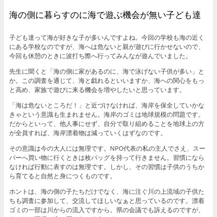
海の側に暮らすのに海で遊ぶ機会が無い子ども達
子ども達って海が好きな子が多いんですよね。今回の学校も海の近く
にある学校なのですが、海へは危ないと親が遊びに行かせないので、
今回も休憩のときに波打ち際へ行ってみんなが遊んでいました。
先生に聞くと「海の側に家があるのに、海で泳げない子供が多い」と
か。この調査を通じて、海と戯れるといいますか、海への関心をもっ
と高め、家族で遊びに来る機会を増やしたいと思っています。
「海は危ないところだ！」と近づけなければ、海岸を保全していかな
きゃという意識も生まれません。海岸のゴミは地球規模の問題です。
だからといって、他人事にせず、自分で取り組めることを地球上の方
が全員すれば、海岸漂着物は減っていくはずなのです。
その意識は今の大人には無理です。NPO代表の私の主人でさえ、スー
パーへ買い物に行くときは枚バッグを持って行きません。習慣になら
なければ行動に表すのは無理です。しかし、その習慣は子供のうちか
ら育てると自然と身につくものです。
ホントは、海の側の子たちだけでなく、海に注ぐ川の上流域の子供た
ちも調査に参加して、交流してほしいなぁと思っているのです。漂着
ゴミの一部は川からの流入ですから。県の会議でも訴えるのですが、