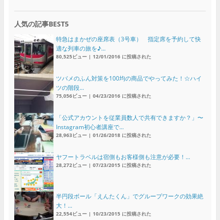
人気の記事BEST5
特急はまかぜの座席表（3号車） 指定席を予約して快
適な列車の旅を♪...
80,525ビュー
|
12/01/2016 に投稿された
ツバメのふん対策を100均の商品でやってみた！☆ハイ
ツの階段...
75,056ビュー
|
04/23/2016 に投稿された
「公式アカウントを従業員数人で共有できますか？」〜
Instagram初心者講座で...
28,963ビュー
|
01/26/2018 に投稿された
ヤフートラベルは宿側もお客様側も注意が必要！...
28,272ビュー
|
07/23/2015 に投稿された
半円段ボール「えんたくん」でグループワークの効果絶
大！...
22,554ビュー
|
10/23/2015 に投稿された