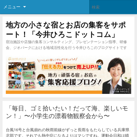
メニュー
地方の小さな宿とお店の集客をサポ
ート！「今井ひろこドットコム」
宿泊施設や店舗の集客コンサルティング、プレゼンテーション指導、研修
会、ジオパークにおける地域活性化を行う今井ひろこのブログサイトです
「毎日、ゴミ拾いたい！だって海、楽しいモ
ン！」〜小学生の漂着物観察会から〜
台風16号と台風崩れの秋雨前線がずっと長雨をもたらしている兵庫県
北部です。それでも熱中症になるよりはマシですね。運動会日和は晴