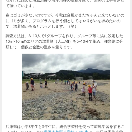
て頂いています。
春はゴミが少ないのですが、今秋は台風がまだちゃんと来ていないの
にゴミが多く、プログラムを行う側としてはやりがいを求めたいの
で、漂着物があるとホッとします。（笑）
調査方法は、8−10人で1グループを作り、グループ毎に浜に設定した
10m×10mのエリアの漂着物（人工物）を5−10分で集め、種類別に分
類して、個数と全数の重さを量ります。
兵庫県は小学3年生と5年生に、総合学習枠を使って環境学習をするこ
とになっていて、春に
豊岡市竹野小学校3−4年生
に、先日は香住小学