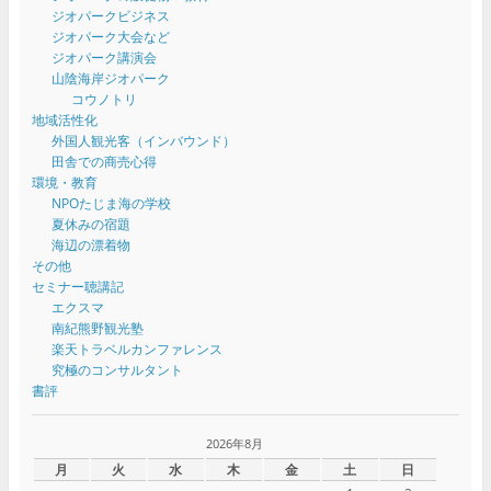
ジオパークビジネス
ジオパーク大会など
ジオパーク講演会
山陰海岸ジオパーク
コウノトリ
地域活性化
外国人観光客（インバウンド）
田舎での商売心得
環境・教育
NPOたじま海の学校
夏休みの宿題
海辺の漂着物
その他
セミナー聴講記
エクスマ
南紀熊野観光塾
楽天トラベルカンファレンス
究極のコンサルタント
書評
2026年8月
月
火
水
木
金
土
日