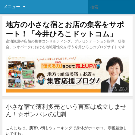
メニュー
地方の小さな宿とお店の集客をサポ
ート！「今井ひろこドットコム」
宿泊施設や店舗の集客コンサルティング、プレゼンテーション指導、研修
会、ジオパークにおける地域活性化を行う今井ひろこのブログサイトです
小さな宿で薄利多売という言葉は成立しませ
ん！☆ポンパレの悲劇
こんにちは。肌寒い朝もウォーキングで身体がホコホコ。寒暖差激し
いですね。