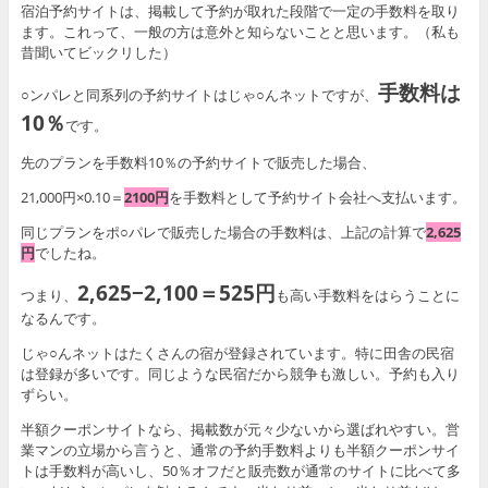
宿泊予約サイトは、掲載して予約が取れた段階で一定の手数料を取り
ます。これって、一般の方は意外と知らないことと思います。（私も
昔聞いてビックリした）
手数料は
○ンパレと同系列の予約サイトはじゃ○んネットですが、
10％
です。
先のプランを手数料10％の予約サイトで販売した場合、
21,000円×0.10＝
2100円
を手数料として予約サイト会社へ支払います。
同じプランをポ○パレで販売した場合の手数料は、上記の計算で
2,625
円
でしたね。
2,625−2,100＝525円
つまり、
も高い手数料をはらうことに
なるんです。
じゃ○んネットはたくさんの宿が登録されています。特に田舎の民宿
は登録が多いです。同じような民宿だから競争も激しい。予約も入り
ずらい。
半額クーポンサイトなら、掲載数が元々少ないから選ばれやすい。営
業マンの立場から言うと、通常の予約手数料よりも半額クーポンサイ
トは手数料が高いし、50％オフだと販売数が通常のサイトに比べて多