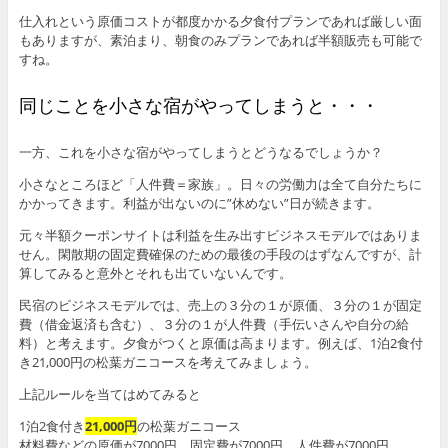
仕入れという原価コストが都度かかる夕食付プランであれば厳しい面
もありますが、素泊まり、朝食のみプランであれば半額販売も可能で
すね。
同じことを小さな宿がやってしまうと・・・
一方、これを小さな宿がやってしまうとどうなるでしょうか？
小さなところほど「人件費＝家族」。日々の労働力は全て自分たちに
かかってきます。利益が出ないのに”休めない”日が続きます。
元々半額クーポンサイトは利益を生み出すビジネスモデルではありま
せん。閑散期の固定費確保のための最後の手段のはずなんですが、計
算してみると意外とそれも出ていないんです。
民宿のビジネスモデルでは、売上の３分の１が原価、３分の１が固定
費（借金返済も含む）、３分の１が人件費（手伝いさんや自分の給
料）と考えます。夕食がつくと原価は高まります。例えば、1泊2食付
き21,000円の松葉ガニコースを考えてみましょう。
上記ルールを当てはめてみると
1泊2食付き
21,000円
の松葉ガニコース
材料費などの原価が7000円、固定費が7000円、人件費が7000円。