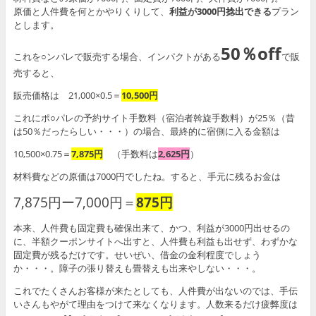
原価と人件費を何とかやりくりして、
利益が3000円捻出できる
プラン
とします。
50％off
これを○ンパレで販売する場合、インパクトがある
で販
売すると、
販売価格は 21,000×0.5＝
10,500円
これにポ○パレの予約サイト手数料（宿泊者斡旋手数料）が25％（昔
は50％だったらしい・・・）の場合、最終的に宿側に入る金額は
10,500×0.75＝
7,875円
（手数料は
2,625円
）
材料費などの原価は7000円でしたね。すると、手元に残るお金は
7,875円ー7,000円＝
875円
本来、人件費も固定費も確保出来て、かつ、利益が3000円出せるの
に、半額クーポンサイトへ出すと、人件費も利益も出せず、わずかな
固定費が残るだけです。せいぜい、借金の金利程度でしょう
か・・・。障子の張り替えも畳替えも出来やしない・・・。
これでたくさんお客様が来たとしても、人件費が出ないのでは、手伝
いさんもやがて理由をつけて来なくなります。人数来るだけ疲弊度は