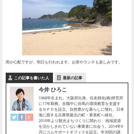
雨が心配ですが、明日も行われます。お茶やランチも楽しみです。
この記事を書いた人
最新の記事
今井 ひろこ
1968年生まれ。大阪府出身。住友精化(株)研究所
に17年勤務。在職中に但馬の環境教育を支援す
るＮＰＯを設立。自然豊かな暮らしに憧れ、日本
海に面する兵庫県最北の町・香美町へ移住。
2010年より観光まちづくりに関わり、地域資源
を活かしきれていない事業者に出会う。2014年9
月にコムサポートオフィスを設立。年30回の講