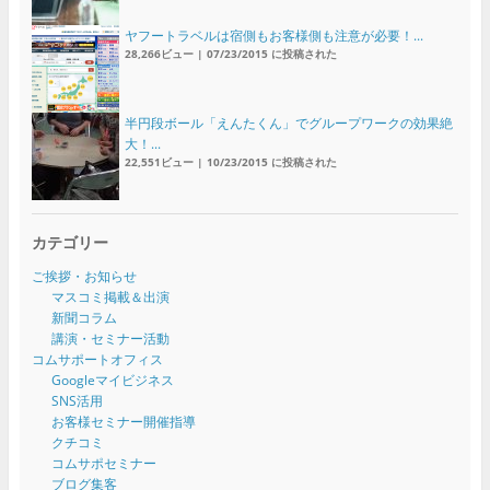
ヤフートラベルは宿側もお客様側も注意が必要！...
28,266ビュー
|
07/23/2015 に投稿された
半円段ボール「えんたくん」でグループワークの効果絶
大！...
22,551ビュー
|
10/23/2015 に投稿された
カテゴリー
ご挨拶・お知らせ
マスコミ掲載＆出演
新聞コラム
講演・セミナー活動
コムサポートオフィス
Googleマイビジネス
SNS活用
お客様セミナー開催指導
クチコミ
コムサポセミナー
ブログ集客