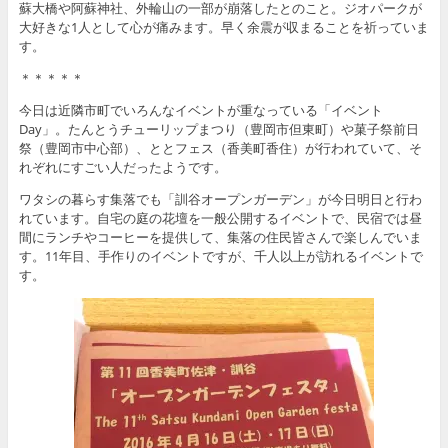
蘇大橋や阿蘇神社、外輪山の一部が崩落したとのこと。ジオパークが
大好きな1人として心が痛みます。早く余震が収まることを祈っていま
す。
＊＊＊＊＊
今日は近隣市町でいろんなイベントが重なっている「イベント
Day」。たんとうチューリップまつり（豊岡市但東町）や菓子祭前日
祭（豊岡市中心部）、ととフェス（香美町香住）が行われていて、そ
れぞれにすごい人だったようです。
ワタシの暮らす集落でも「訓谷オープンガーデン」が今日明日と行わ
れています。自宅の庭の花壇を一般公開するイベントで、民宿では昼
間にランチやコーヒーを提供して、集落の住民皆さんで楽しんでいま
す。11年目、手作りのイベントですが、千人以上が訪れるイベントで
す。