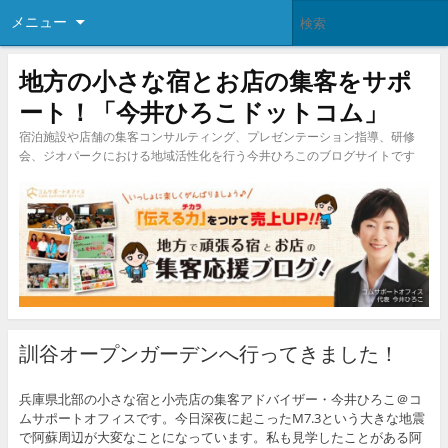
メニュー
地方の小さな宿とお店の集客をサポ
ート！「今井ひろこドットコム」
宿泊施設や店舗の集客コンサルティング、プレゼンテーション指導、研修
会、ジオパークにおける地域活性化を行う今井ひろこのブログサイトです
訓谷オープンガーデンへ行ってきました！
兵庫県北部の小さな宿と小売店の集客アドバイザー・今井ひろこ＠コ
ムサポートオフィスです。今日深夜に起こったM7.3という大きな地震
で阿蘇周辺が大変なことになっています。私も見学したことがある阿