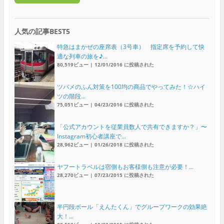
人気の記事BEST5
特急はまかぜの座席表（3号車） 指定席を予約して快
適な列車の旅を♪...
80,519ビュー
|
12/01/2016 に投稿された
ツバメのふん対策を100均の商品でやってみた！☆ハイ
ツの階段...
75,051ビュー
|
04/23/2016 に投稿された
「公式アカウントを従業員数人で共有できますか？」〜
Instagram初心者講座で...
28,962ビュー
|
01/26/2018 に投稿された
ヤフートラベルは宿側もお客様側も注意が必要！...
28,270ビュー
|
07/23/2015 に投稿された
半円段ボール「えんたくん」でグループワークの効果絶
大！...