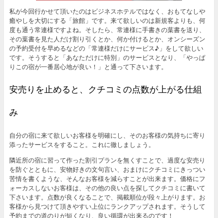
私が今回行かせて頂いたのはビジネスホテルではなく、おもてなしや
癒やしを大切にする「旅館」です。来て欲しいのは新規客よりも、何
度も通う常連様ですよね。そしたら、常連様に手書きの葉書を送り、
その葉書を見た人だけ割り引くとか、何か付けるとか、オンシーズン
の予約受付を早めるなどの「常連様だけにサービス♪」をして欲しい
です。そうすると「あなただけに特別」のサービスとなり、「やっぱ
りこの宿が一番居心地が良い！」と通って下さいます。
安売りを止めると、クチコミの点数が上がる仕組
み
自分の宿に来て欲しいお客様を明確にし、そのお客様の気持ちに寄り
添ったサービスをすること。これに徹しましょう。
隣近所の宿に習って作った割引プランを無くすことで、過度な安売り
を防ぐとともに、安物好きの文句言い、おまけにクチコミにきっつい
苦情を書くような、そんなお客様を減らすことが出来ます。価格にフ
ォーカスしないお客様は、その他の良い点を探してクチコミに書いて
下さいます。点数が良くなることで、掲載順位が段々上がります。お
客様から見つけて頂きやすい上位にランクアップされます。そうして
予約までの道のりが短くなり、良い循環が出来るのです！