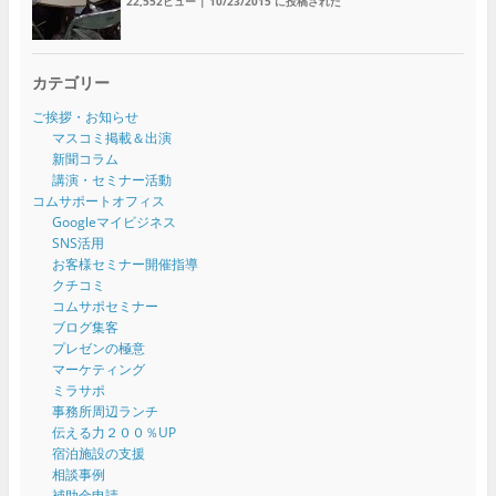
22,552ビュー
|
10/23/2015 に投稿された
カテゴリー
ご挨拶・お知らせ
マスコミ掲載＆出演
新聞コラム
講演・セミナー活動
コムサポートオフィス
Googleマイビジネス
SNS活用
お客様セミナー開催指導
クチコミ
コムサポセミナー
ブログ集客
プレゼンの極意
マーケティング
ミラサポ
事務所周辺ランチ
伝える力２００％UP
宿泊施設の支援
相談事例
補助金申請