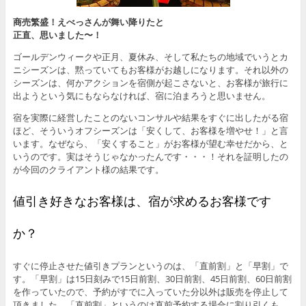
商売繁盛！えべっさんが舞い降りたと
正直、思いました〜！
ゴールデンウィークや正月、夏休み、そして私たちの地域でいうとカ
ニシーズンは、黙っていてもお客様がお越しになります。それ以外の
シーズンは、何かアクションを宿側が起こさないと、お客様が旅行に
出ようという気にもならなければ、宿に泊まろうと思いません。
宿を実際に経営したことのないコンサルや結果をすぐに出したがる宿
ほど、そういうオフシーズンは「安くして、お客様を増やせ！」と言
います。なぜなら、「安くすること」がお客様が望む幸せだから、と
いうのです。実はそうじゃなかったんです・・・！それを証明したの
が今回のクライアント様の結果です。
値引き好きなお客様は、宿が求めるお客様です
か？
すぐに停止させた値引きプランというのは、「直前割」と「早割」で
す。「早割」は15日刻みで15日前割、30日前割、45日前割、60日前割
を作っていたので、予約がすでに入っていた分以外は販売を停止して
頂きました。「直前割」というのは直前予約する場合に割り引くも