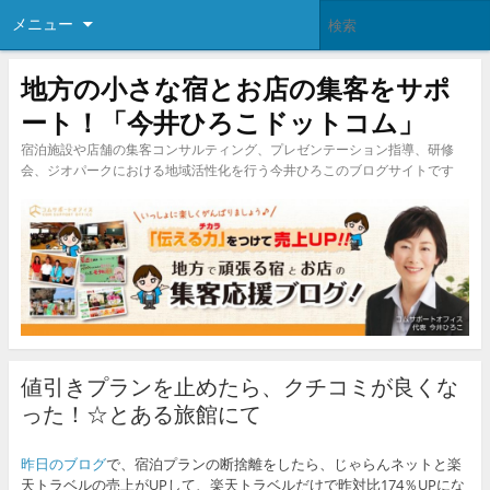
メニュー
地方の小さな宿とお店の集客をサポ
ート！「今井ひろこドットコム」
宿泊施設や店舗の集客コンサルティング、プレゼンテーション指導、研修
会、ジオパークにおける地域活性化を行う今井ひろこのブログサイトです
値引きプランを止めたら、クチコミが良くな
った！☆とある旅館にて
昨日のブログ
で、宿泊プランの断捨離をしたら、じゃらんネットと楽
天トラベルの売上がUPして、楽天トラベルだけで昨対比174％UPにな