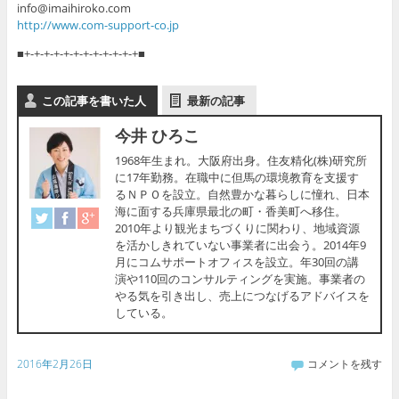
info@imaihiroko.com
http://www.com-support-co.jp
■+-+-+-+-+-+-+-+-+-+-+-+■
この記事を書いた人
最新の記事
今井 ひろこ
1968年生まれ。大阪府出身。住友精化(株)研究所
に17年勤務。在職中に但馬の環境教育を支援す
るＮＰＯを設立。自然豊かな暮らしに憧れ、日本
海に面する兵庫県最北の町・香美町へ移住。
2010年より観光まちづくりに関わり、地域資源
を活かしきれていない事業者に出会う。2014年9
月にコムサポートオフィスを設立。年30回の講
演や110回のコンサルティングを実施。事業者の
やる気を引き出し、売上につなげるアドバイスを
している。
2016年2月26日
コメントを残す