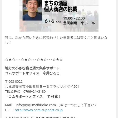
特に、親から若いときに代替わりした事業者には響くこと間違いな
し！
☆★☆･･･☆★☆･･･☆★☆･･･☆★☆
地方の小さな宿と店の集客サポート
コムサポートオフィス 今井ひろこ
〒668-0022
兵庫県豊岡市小田井町５ー３フラッツオダイ201
TEL＆FAX 0796−24−3139
「コムサポートオフィス」 で 検索！
Mail: info@@@imaihiroko.com （＠は一つにして下さい）
URL：
http://www.com-support-co.jp