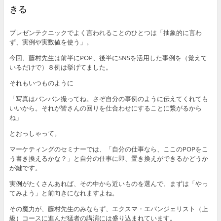
きる
プレゼンテクニックでよく言われることのひとつは「抽象的に言わ
ず、実例や実数値を使う」。
今回、藤村先生は前半にPOP、後半にSNSを活用した事例を（覚えて
いるだけで）８例は挙げてました。
それもいつものように
「写真はバンバン撮ってね。さぞ自分の事例のように伝えてくれても
いいから。それが皆さんの回りを仕合わせにすることに繋がるから
ね」
とおっしゃって。
マーケティングのセミナーでは、「自分の仕事なら、ここのPOPをこ
う書き換えるかな？」と自分の仕事に即、置き換えができるかどうか
が鍵です。
実例がたくさんあれば、その中から近いものを選んで、まずは「やっ
てみよう」と前向きになれますよね。
その魔力が、藤村先生のみならず、エクスマ・エバンジェリスト（上
級）コースに進んだ猛者の講演には盛り込まれています。