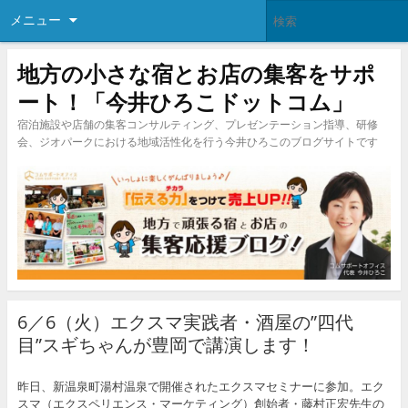
メニュー
地方の小さな宿とお店の集客をサポ
ート！「今井ひろこドットコム」
宿泊施設や店舗の集客コンサルティング、プレゼンテーション指導、研修
会、ジオパークにおける地域活性化を行う今井ひろこのブログサイトです
6／6（火）エクスマ実践者・酒屋の”四代
目”スギちゃんが豊岡で講演します！
昨日、新温泉町湯村温泉で開催されたエクスマセミナーに参加。エク
スマ（エクスペリエンス・マーケティング）創始者・藤村正宏先生の