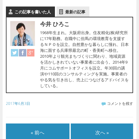
この記事を書いた人
最新の記事
今井 ひろこ
1968年生まれ。大阪府出身。住友精化(株)研究所
に17年勤務。在職中に但馬の環境教育を支援す
るＮＰＯを設立。自然豊かな暮らしに憧れ、日本
海に面する兵庫県最北の町・香美町へ移住。
2010年より観光まちづくりに関わり、地域資源
を活かしきれていない事業者に出会う。2014年9
月にコムサポートオフィスを設立。年30回の講
演や110回のコンサルティングを実施。事業者の
やる気を引き出し、売上につなげるアドバイスを
している。
2017年6月3日
コメントを残す
« 前へ
次へ »