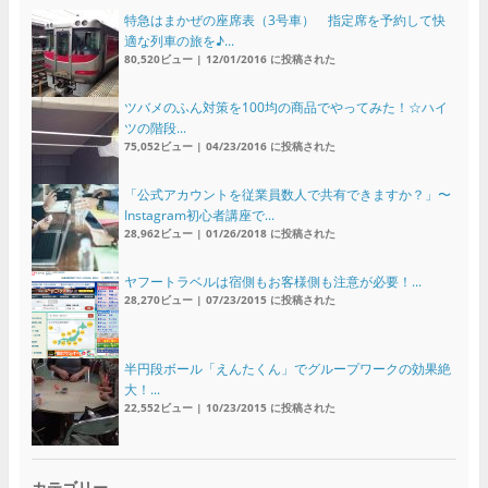
特急はまかぜの座席表（3号車） 指定席を予約して快
適な列車の旅を♪...
80,520ビュー
|
12/01/2016 に投稿された
ツバメのふん対策を100均の商品でやってみた！☆ハイ
ツの階段...
75,052ビュー
|
04/23/2016 に投稿された
「公式アカウントを従業員数人で共有できますか？」〜
Instagram初心者講座で...
28,962ビュー
|
01/26/2018 に投稿された
ヤフートラベルは宿側もお客様側も注意が必要！...
28,270ビュー
|
07/23/2015 に投稿された
半円段ボール「えんたくん」でグループワークの効果絶
大！...
22,552ビュー
|
10/23/2015 に投稿された
カテゴリー