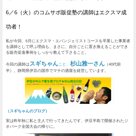
6／6（火）のコムサポ販促塾の講師はエクスマ成
功者！
私が今回、6月にエクスマ・エバンジェリストコースを卒業した事業者
を講師として呼ぶ理由も、まさに、自分ごとに置き換えることができ
る販売促進事例をしっかり教えて下さること。
スギちゃん
杉山雅一さん
今回の講師は
こと、
（40代前
半）。静岡県伊豆の国市でマチの酒屋を経営しています。
（スギちゃんのブログ）
実は昨年秋に私と主人で行ってきたんです、伊豆半島で開催されたジ
オパーク全国大会の帰りに。