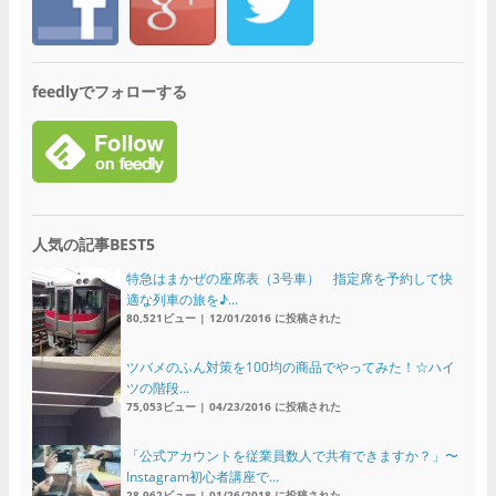
feedlyでフォローする
人気の記事BEST5
特急はまかぜの座席表（3号車） 指定席を予約して快
適な列車の旅を♪...
80,521ビュー
|
12/01/2016 に投稿された
ツバメのふん対策を100均の商品でやってみた！☆ハイ
ツの階段...
75,053ビュー
|
04/23/2016 に投稿された
「公式アカウントを従業員数人で共有できますか？」〜
Instagram初心者講座で...
28,962ビュー
|
01/26/2018 に投稿された