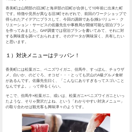
香美町は山間部の旧2町と海岸部の旧町が合併して10年前に出来た町
です。特徴や見所が異なる旧3町それぞれで、前回のワークショップで
得られたアイデアにプラスして、今回の講師である(株)バリュー・ ク
リエーション・サービスの佐藤先生や事務局が開催可能な宿泊プラン
を作ってみました。GAP調査では宿泊プランを書いてみて、それに対
する興味度を調べておられます。そのデータが興味深く、共有したい
と思います。
１）対決メニューはテッパン！
香美町には松葉ガニ、ベニズワイガニ、但馬牛、すっぽん、チョウザ
メ、白いか、のどぐろ、オコゼ・・・とっても沢山のA級グルメ食材
があるんです。佐藤先生曰く、「こんなにありすぎるってスゴいこと
なんですよ。」って仰るくらい。
そこで、但馬牛×松葉ガニ、或いは、松葉ガニ×ベニズワイガニといっ
たような、そりゃ贅沢だよね、という「わかりやすい対決メニュー」
の取り合わせは観光客も興味津々のようです。