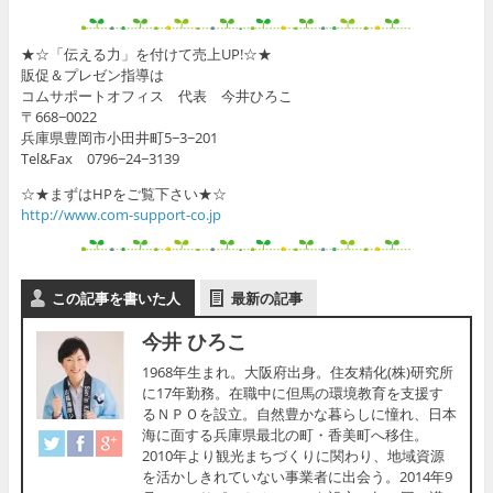
★☆「伝える力」を付けて売上UP!☆★
販促＆プレゼン指導は
コムサポートオフィス 代表 今井ひろこ
〒668−0022
兵庫県豊岡市小田井町5−3−201
Tel&Fax 0796−24−3139
☆★まずはHPをご覧下さい★☆
http://www.com-support-co.jp
この記事を書いた人
最新の記事
今井 ひろこ
1968年生まれ。大阪府出身。住友精化(株)研究所
に17年勤務。在職中に但馬の環境教育を支援す
るＮＰＯを設立。自然豊かな暮らしに憧れ、日本
海に面する兵庫県最北の町・香美町へ移住。
2010年より観光まちづくりに関わり、地域資源
を活かしきれていない事業者に出会う。2014年9