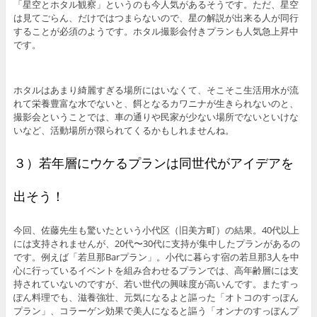
「星空とホタル観察」というのも今人気があるそうです。ただ、星空
は見てごらん、だけではつまらないので、星の解説が出来る人が同行
することが必須のようです。ホタル撮影会付きプランも人気急上昇中
です。
ホタルはあまり綺麗すぎる場所にはいなくて、そこそこ生活用水が流
れて栄養豊富な水でないと、餌となるカワニナが生きられないのと、
撮影会ということでは、車の通りや民家が少ない場所でないといけな
いなど、活動場所が限られてくるかもしれませんね。
３）若年層にウケるプランは同世代がアイデアを
出そう！
今回、佐藤先生も驚いたという小代区（旧美方町）の結果。40代以上
には支持されませんが、20代〜30代に支持が集中したプランがあるの
です。例えば「若旦那Barプラン」。小代に暮らす宿の若旦那3人を中
心に行っているイベントを組み合わせるプランでは、高年齢層には支
持されていないのですが、若い世代の興味度が高いんです。またすっ
ぽん料理でも、滋養強壮、元気になるよと謳った「オトコのすっぽん
プラン」、コラーゲン効果で美人になると謳う「オンナのすっぽんプ