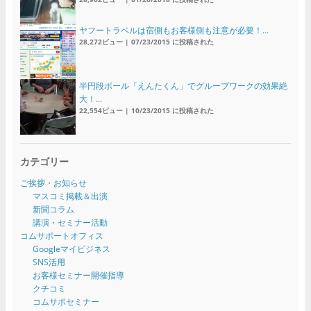
ヤフートラベルは宿側もお客様側も注意が必要！...
28,272ビュー
|
07/23/2015 に投稿された
半円段ボール「えんたくん」でグループワークの効果絶
大！...
22,554ビュー
|
10/23/2015 に投稿された
カテゴリー
ご挨拶・お知らせ
マスコミ掲載＆出演
新聞コラム
講演・セミナー活動
コムサポートオフィス
Googleマイビジネス
SNS活用
お客様セミナー開催指導
クチコミ
コムサポセミナー