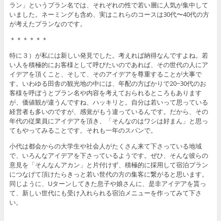
ラン」というプラン名では、それぞれの性で若い層に人気が集中して
いました。ネーミングも含め、実はこれらのコースは30代〜40代の方
が考えたプランなのです。
＊＊＊＊＊＊
特に３）が私には新しい発見でした。考えれば納得なんですよね。若
い人を積極的にお客様として呼びたいのであれば、その世代の人にア
イデアを頂くこと、そして、そのアイデアを尊重することが大事で
す。いわゆる田舎の観光地の中には、年配の方ばかりで20−30代のお
客様を呼ぼうとプラン名や内容を考えておられるところもあります
が、価値観が違うんですね、ハッキリと。自分は若いって思っている
経営者も多いのですが、感覚がもう違っているんです。だから、その
年代の従業員にアイデアを頂き、「そんなのはワシは好まん」と思っ
てもやってみることです。それも一年のスパンで。
小代は都会からの大学生や社会人がたくさん来て下さっている地域
で、いろんなアイデアを下さっているようです。ぜひ、そんな彼らの
意見を「そんなんアカン」と片付けず、積極的に採用して宿泊プラン
につなげて頂けたらきっと若い世代の方の集客に繋がると思います。
同じように、Uターンしてきた息子や娘さんに、是非アイデアを貰っ
て、新しい世代にも受け入れられる宿泊メニューを作ってみて下さ
い。