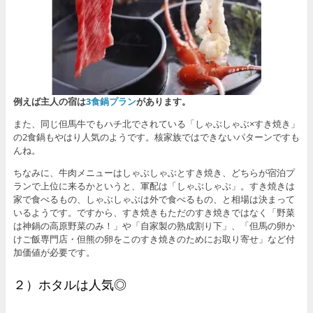
例えば主人の宿は
3食鍋プラン
があります。
また、同じ但馬牛でもハチ北でされている「しゃぶしゃぶ×すき焼き」
の2食鍋もやはり人気のようです。核家族ではできないパターンですも
んね。
ちなみに、牛肉メニューはしゃぶしゃぶとすき焼き、どちらが宿泊プ
ランで上位に来るかというと、軍配は「しゃぶしゃぶ」。すき焼きは
家で食べるもの、しゃぶしゃぶは外で食べるもの、と相場は決まって
いるようです。ですから、すき焼きもただのすき焼きではなく「野菜
は神鍋の高原野菜のみ！」や「自家製の熟成割り下」、「但馬の卵か
けご飯専門店・但熊の卵をこのすき焼きのためにお取り寄せ」など付
加価値が必要です。
２）ホタルは人気◎