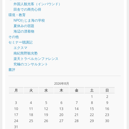
外国人観光客（インバウンド）
田舎での商売心得
環境・教育
NPOたじま海の学校
夏休みの宿題
海辺の漂着物
その他
セミナー聴講記
エクスマ
南紀熊野観光塾
楽天トラベルカンファレンス
究極のコンサルタント
書評
2026年8月
月
火
水
木
金
土
日
1
2
3
4
5
6
7
8
9
10
11
12
13
14
15
16
17
18
19
20
21
22
23
24
25
26
27
28
29
30
31