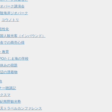
オパーク講演会
陰海岸ジオパーク
コウノトリ
活性化
国人観光客（インバウンド）
舎での商売心得
・教育
POたじま海の学校
休みの宿題
辺の漂着物
他
ナー聴講記
クスマ
紀熊野観光塾
天トラベルカンファレンス