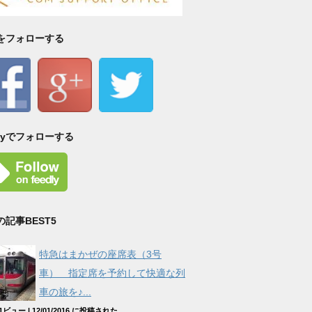
Sをフォローする
dlyでフォローする
の記事BEST5
特急はまかぜの座席表（3号
車） 指定席を予約して快適な列
車の旅を♪...
521ビュー
|
12/01/2016 に投稿された