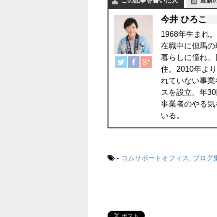
この記事を書いた人
最新
今井 ひろこ
1968年生まれ
在職中に但馬の
暮らしに憧れ、
住。2010年
れていない事業
スを設立。年3
事業者のやる気
いる。
-
コムサポートオフィス
,
ブログ