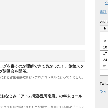
究
書評
202
月
3
10
17
24
31
ログを書くのか理解できて良かった！」旅館スタ
グ講習会を開催。
市にある皆生温泉の旅館へブログコンサルに行ってきました。
Twi
ツイ
でおなじみ「アトム電器豊岡南店」の年末セール
アナログ販促の良い例として登場する豊岡市日高町の「アトム