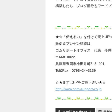
構築したら、ブログ部分もワードプ
★☆「伝える力」を付けて売上UP!
販促＆プレゼン指導は
コムサポートオフィス 代表 今井
〒668−0022
兵庫県豊岡市小田井町5−3−201
Tel&Fax 0796−24−3139
☆★まずはHPをご覧下さい★☆
http://www.com-support-co.jp