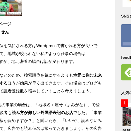
SN
kページ
ません
を気にされる方はWordpressで書かれる方が良いで
て、地域が絞られない私のような仕事の場合は
fee
のですが、地元密着の場合は話が変わります。
などのため、検索順位を気にするよりも
地元に住む未来
する
ほうが効果が早く出てきます。その場合はブログも
て読者登録数を増やしていくことを考えましょう。
人気
密着型の事業の場合は、「地域名＋屋号（よみがな）」で登
談者も
読み方が難しい外国語表記のお店
でした。「事業
様が読めますか？」と聞いたら、「いいや、読めないみ
で、広告でも読み仮名は振っておきましょう。その広告
80,