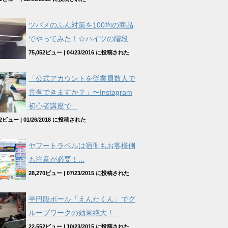
ツバメのふん対策を100均の商品
でやってみた！☆ハイツの階段...
75,052ビュー
|
04/23/2016 に投稿された
「公式アカウントを従業員数人で
共有できますか？」〜Instagram
初心者講座で...
962ビュー
|
01/26/2018 に投稿された
ヤフートラベルは宿側もお客様側
も注意が必要！...
28,270ビュー
|
07/23/2015 に投稿された
半円段ボール「えんたくん」でグ
ループワークの効果絶大！...
22,552ビュー
|
10/23/2015 に投稿された