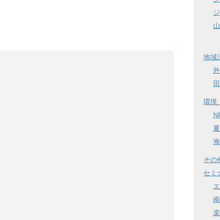
ジ
山
地域
外
田
環境
N
夏
海
その
セミ
エ
南
楽