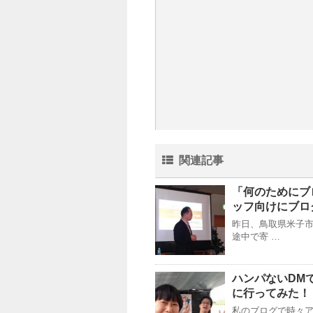
関連記事
「何のためにブ
ッフ向けにブロ
昨日、鳥取県米子
途中で寄 …
ハンパないDM
に行ってみた！
私のブログで時々