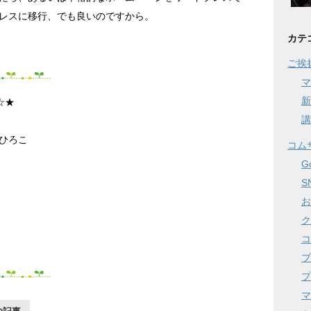
レスに移行、でも良いのですから。
カテ
ご挨
マ
新
☆★
講
ひろこ
コム
G
S
お
ク
コ
ブ
プ
マ