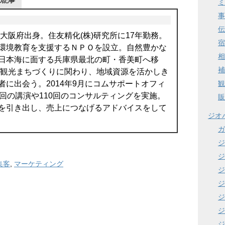
の記事
ミ
事
伝
。大阪府出身。住友精化(株)研究所に17年勤務。
宿
環境教育を支援するＮＰＯを設立。自然豊かな
相
日本海に面する兵庫県最北の町・香美町へ移
補
より観光まちづくりに関わり、地域資源を活かしき
観
者に出会う。2014年9月にコムサポートオフィ
0回の講演や110回のコンサルティングを実施。
販
を引き出し、売上につなげるアドバイスをして
ジオ
ガ
ジ
ジ
集客
,
マーケティング
ジ
ジ
ジ
ジ
ジ