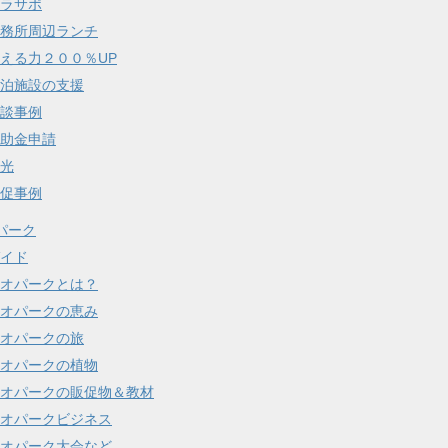
ラサポ
務所周辺ランチ
える力２００％UP
泊施設の支援
談事例
助金申請
光
促事例
パーク
イド
オパークとは？
オパークの恵み
オパークの旅
オパークの植物
オパークの販促物＆教材
オパークビジネス
オパーク大会など