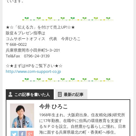
ています。
★☆「伝える力」を付けて売上UP!☆★
販促＆プレゼン指導は
コムサポートオフィス 代表 今井ひろこ
〒668−0022
兵庫県豊岡市小田井町5−3−201
Tel&Fax 0796−24−3139
☆★まずはHPをご覧下さい★☆
http://www.com-support-co.jp
この記事を書いた人
最新の記事
今井 ひろこ
1968年生まれ。大阪府出身。住友精化(株)研究所
に17年勤務。在職中に但馬の環境教育を支援す
るＮＰＯを設立。自然豊かな暮らしに憧れ、日本
海に面する兵庫県最北の町・香美町へ移住。