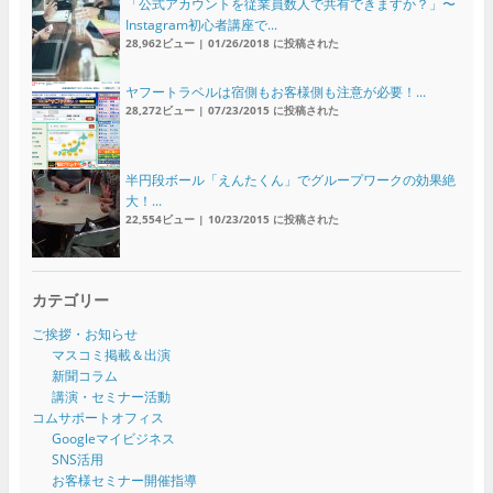
「公式アカウントを従業員数人で共有できますか？」〜
Instagram初心者講座で...
28,962ビュー
|
01/26/2018 に投稿された
ヤフートラベルは宿側もお客様側も注意が必要！...
28,272ビュー
|
07/23/2015 に投稿された
半円段ボール「えんたくん」でグループワークの効果絶
大！...
22,554ビュー
|
10/23/2015 に投稿された
カテゴリー
ご挨拶・お知らせ
マスコミ掲載＆出演
新聞コラム
講演・セミナー活動
コムサポートオフィス
Googleマイビジネス
SNS活用
お客様セミナー開催指導