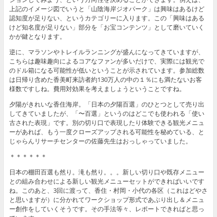
上記のイメージ図でいうと「山陰海岸ジオパーク」は興味はあるけど
認知度が足りない、というカテゴリーに入ります。この「興味はある
けど知名度が足りない」部分を「お宝コンテンツ」として磨いていく
かが鍵となります。
逆に、マラソンやトレイルランニングが盛んになってきていますが、
こちらは趣味趣向によるコアなファンが多いだけで、実際には観光で
のドル箱になる可能性が低いということが示されています。参加総数
は日帰り含めた香美町来訪者約130万人の中の１％にも満たないお客
様数ですしね。費用対効果を考えましょうということですね。
夕陽がきれいな香住海岸。「日本の夕陽百選」のひとつとして売り出
してきていましたが、「〜百選」というのはどこでも使われる「使い
古された表現」です。別の切り口で表現したり体験できる観光メニュ
ーがあれば、もう一度クローズアップされる可能性を秘めている、と
じゃらんリサーチセンターの佐藤先生はおっしゃっていました。
＊＊＊＊＊＊
日本の棚田百選も然り。滝も然り。。。新しい切り口や既存メニュー
との組み合わせによる新しい観光メニューセットができればいいです
ね。このあと、3回に渡って、香住・村岡・小代の各区（これはどやさ
と思いますが）に分かれてワークショップ形式であぶり出し＆メニュ
ー創作をしていくそうです。その手法等々、レポートできればと思っ