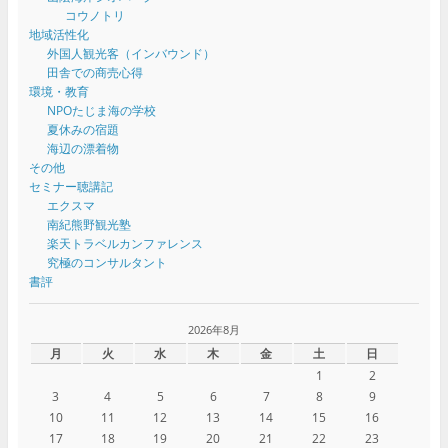
コウノトリ
地域活性化
外国人観光客（インバウンド）
田舎での商売心得
環境・教育
NPOたじま海の学校
夏休みの宿題
海辺の漂着物
その他
セミナー聴講記
エクスマ
南紀熊野観光塾
楽天トラベルカンファレンス
究極のコンサルタント
書評
2026年8月
月
火
水
木
金
土
日
1
2
3
4
5
6
7
8
9
10
11
12
13
14
15
16
17
18
19
20
21
22
23