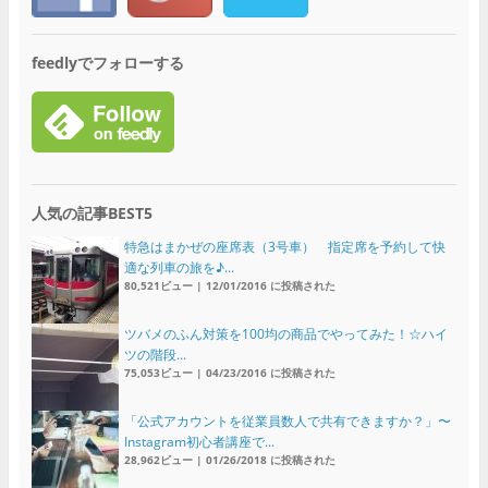
feedlyでフォローする
人気の記事BEST5
特急はまかぜの座席表（3号車） 指定席を予約して快
適な列車の旅を♪...
80,521ビュー
|
12/01/2016 に投稿された
ツバメのふん対策を100均の商品でやってみた！☆ハイ
ツの階段...
75,053ビュー
|
04/23/2016 に投稿された
「公式アカウントを従業員数人で共有できますか？」〜
Instagram初心者講座で...
28,962ビュー
|
01/26/2018 に投稿された