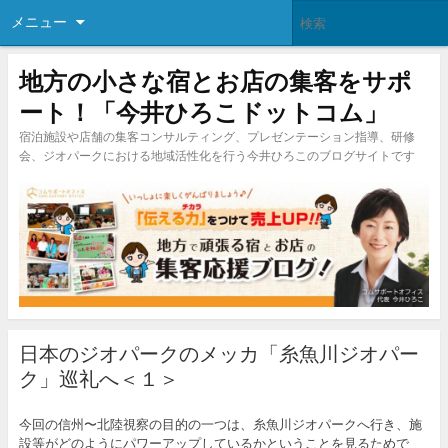
メニュー
地方の小さな宿とお店の集客をサポ
ート！「今井ひろこドットコム」
宿泊施設や店舗の集客コンサルティング、プレゼンテーション指導、研修
会、ジオパークにおける地域活性化を行う今井ひろこのブログサイトです
日本のジオパークのメッカ「糸魚川ジオパー
ク」巡礼へ＜１＞
今回の信州〜北陸視察の目的の一つは、糸魚川ジオパークへ行き、施
設等がどのようにパワーアップしているかということを見るためで