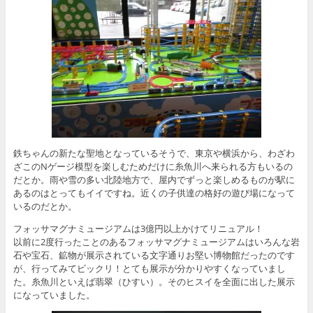
鉄ちゃんの新たな聖地となっているそうで、東京や横浜から、わざわ
ざこのNゲージ模型を楽しむためだけに糸魚川へ来られる方もいるの
だとか。雨や雪の多い北陸地方で、屋内でずっと楽しめるものが駅に
あるのはとってもイイですね。近くの子供達の格好の遊び場になって
いるのだとか。
フォッサマグナミュージアムは3億円以上かけてリニュアル！
以前に2度行ったことのあるフォッサマグナミュージアムはいろんな岩
石や宝石、鉱物が展示されている文字通りお堅い博物館だったのです
が、行ってみてビックリ！とても展示が分かりやすくなっていまし
た。糸魚川といえば翡翠（ひすい）。そのヒスイを全面に出した展示
になっていました。