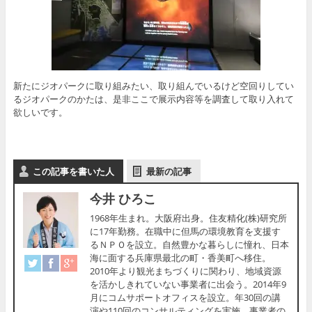
新たにジオパークに取り組みたい、取り組んでいるけど空回りしてい
るジオパークのかたは、是非ここで展示内容等を調査して取り入れて
欲しいです。
この記事を書いた人
最新の記事
今井 ひろこ
1968年生まれ。大阪府出身。住友精化(株)研究所
に17年勤務。在職中に但馬の環境教育を支援す
るＮＰＯを設立。自然豊かな暮らしに憧れ、日本
海に面する兵庫県最北の町・香美町へ移住。
2010年より観光まちづくりに関わり、地域資源
を活かしきれていない事業者に出会う。2014年9
月にコムサポートオフィスを設立。年30回の講
演や110回のコンサルティングを実施。事業者の