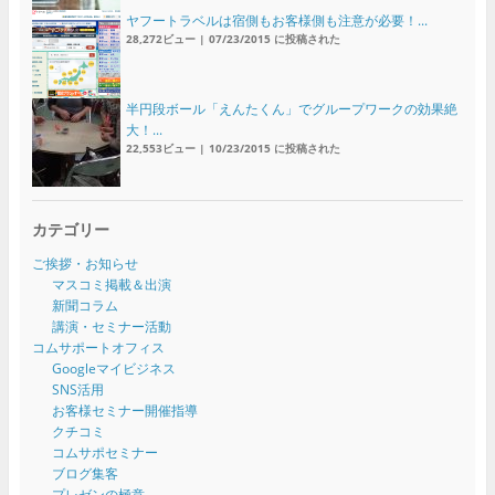
ヤフートラベルは宿側もお客様側も注意が必要！...
28,272ビュー
|
07/23/2015 に投稿された
半円段ボール「えんたくん」でグループワークの効果絶
大！...
22,553ビュー
|
10/23/2015 に投稿された
カテゴリー
ご挨拶・お知らせ
マスコミ掲載＆出演
新聞コラム
講演・セミナー活動
コムサポートオフィス
Googleマイビジネス
SNS活用
お客様セミナー開催指導
クチコミ
コムサポセミナー
ブログ集客
プレゼンの極意