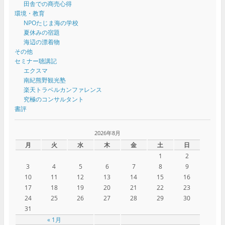
田舎での商売心得
環境・教育
NPOたじま海の学校
夏休みの宿題
海辺の漂着物
その他
セミナー聴講記
エクスマ
南紀熊野観光塾
楽天トラベルカンファレンス
究極のコンサルタント
書評
2026年8月
月
火
水
木
金
土
日
1
2
3
4
5
6
7
8
9
10
11
12
13
14
15
16
17
18
19
20
21
22
23
24
25
26
27
28
29
30
31
« 1月