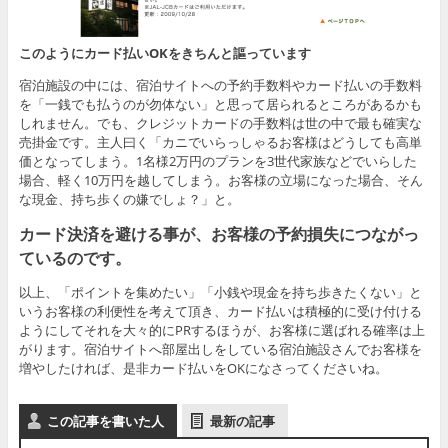
このようにカード払いOKをきちんと謳っています
宿泊施設の中には、宿泊サイトへの予約手数料やカード払いの手数料
を「一銭でも払うのが勿体ない」と思って居られるところがあるかも
しれません。でも、クレジットカードの手数料は世の中で最も確実な
売掛金です。主人曰く「カニでいらっしゃるお客様はどうしても高単
価となってしまう。1名様2万円のプランを3世代家族などでいらした
場合、軽く10万円を越してしまう。お客様の立場になった場合、そん
な現金、持ち歩くの嫌でしょ？」と。
カード決済を避ける事が、お客様の予約損失につながっ
ているのです。
以上、「ポイントを集めたい」「小銭や現金を持ち歩きたくない」と
いうお客様の利便性を考えて頂き、カード払いは積極的に受け付ける
ようにしてそれを大々的にPRするほうが、お客様に選ばれる確率は上
がります。宿泊サイトへ部屋出しをしている宿泊施設さんでお客様を
増やしたければ、是非カード払いをOKになさってくださいね。
この記事を書いた人
最新の記事