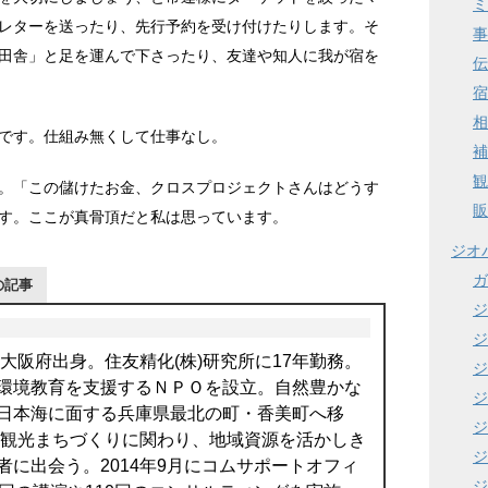
ミ
レターを送ったり、先行予約を受け付けたりします。そ
事
田舎」と足を運んで下さったり、友達や知人に我が宿を
伝
宿
相
です。仕組み無くして仕事なし。
補
観
。「この儲けたお金、クロスプロジェクトさんはどうす
販
す。ここが真骨頂だと私は思っています。
ジオ
ガ
の記事
ジ
ジ
。大阪府出身。住友精化(株)研究所に17年勤務。
ジ
環境教育を支援するＮＰＯを設立。自然豊かな
ジ
日本海に面する兵庫県最北の町・香美町へ移
ジ
より観光まちづくりに関わり、地域資源を活かしき
ジ
者に出会う。2014年9月にコムサポートオフィ
ジ