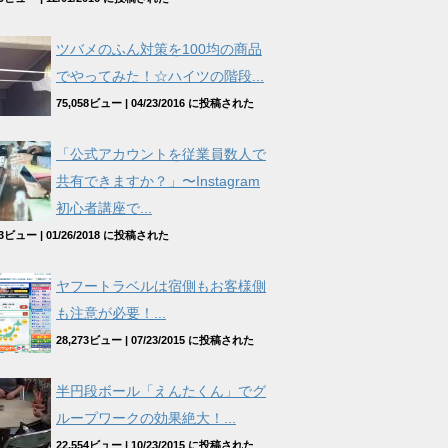
ツバメのふん対策を100均の商品
でやってみた！☆ハイツの階段...
75,058ビュー
|
04/23/2016 に投稿された
「公式アカウントを従業員数人で
共有できますか？」〜Instagram
初心者講座で...
963ビュー
|
01/26/2018 に投稿された
ヤフートラベルは宿側もお客様側
も注意が必要！...
28,273ビュー
|
07/23/2015 に投稿された
半円段ボール「えんたくん」でグ
ループワークの効果絶大！...
22,554ビュー
|
10/23/2015 に投稿された