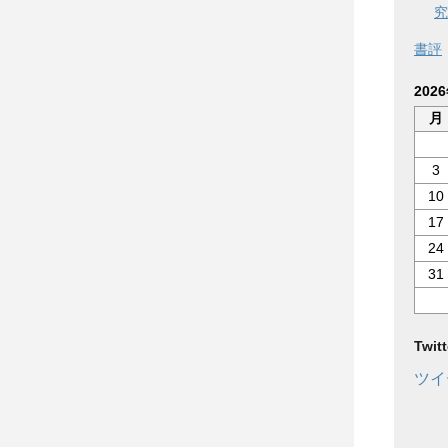
究
書評
202
月
3
10
17
24
31
Twi
ツイ