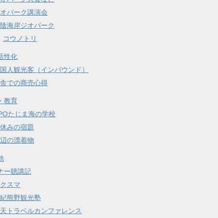
オパーク講演会
陰海岸ジオパーク
コウノトリ
活性化
国人観光客（インバウンド）
舎での商売心得
・教育
POたじま海の学校
休みの宿題
辺の漂着物
他
ナー聴講記
クスマ
紀熊野観光塾
天トラベルカンファレンス