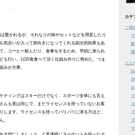
カテ
ご挨
最初は驚かれるが、それなりの味やセットなどを用意したり
マ
も気合いが入って前向きになってくれる副次的効果もあ
新
て、コーヒー飲んだり、食事をするため、早朝に来られ
講
ども行い、1日5食食べて頂く仕組み作りに努めた。つま
コム
組みが大事。
G
S
お
ク
ケティングはスキーだけでなく、スポーツ全体にも言え
コ
さんも実は同じで、まだライセンスを持っていないお客
ブ
りします。ライセンスを持ってバリバリに潜る方ほど、
プ
ん。
マ
を大切にしましょう、と常連様にターゲットを絞ったマ