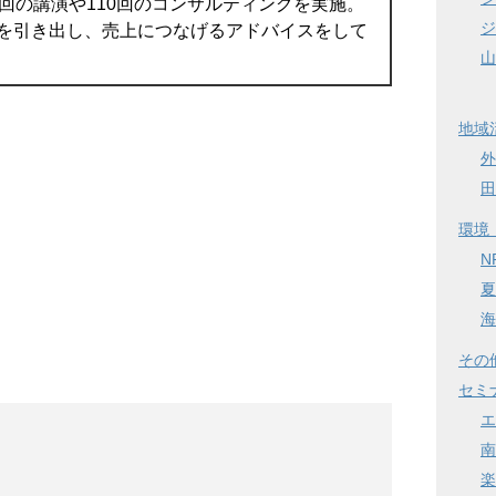
0回の講演や110回のコンサルティングを実施。
ジ
を引き出し、売上につなげるアドバイスをして
山
地域
外
田
環境
N
夏
海
その
セミ
エ
南
楽