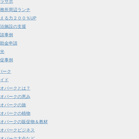
ラサポ
務所周辺ランチ
える力２００％UP
泊施設の支援
談事例
助金申請
光
促事例
パーク
イド
オパークとは？
オパークの恵み
オパークの旅
オパークの植物
オパークの販促物＆教材
オパークビジネス
オパーク大会など