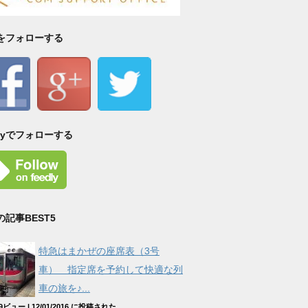
Sをフォローする
dlyでフォローする
の記事BEST5
特急はまかぜの座席表（3号
車） 指定席を予約して快適な列
車の旅を♪...
529ビュー
|
12/01/2016 に投稿された