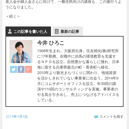
老人会や婦人会さんに向けて、一般住民向けの講座も、この後行うよ
うになりました。
＜続く＞
この記事を書いた人
最新の記事
今井 ひろこ
1968年生まれ。大阪府出身。住友精化(株)研究所
に17年勤務。在職中に但馬の環境教育を支援す
るＮＰＯを設立。自然豊かな暮らしに憧れ、日本
海に面する兵庫県最北の町・香美町へ移住。
2010年より観光まちづくりに関わり、地域資源
を活かしきれていない事業者に出会う。2014年9
月にコムサポートオフィスを設立。年30回の講
演や110回のコンサルティングを実施。事業者の
やる気を引き出し、売上につなげるアドバイスを
している。
2014年4月4日
コメントを残す