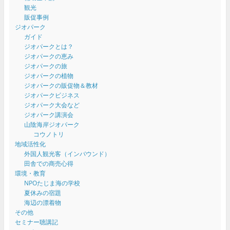
観光
販促事例
ジオパーク
ガイド
ジオパークとは？
ジオパークの恵み
ジオパークの旅
ジオパークの植物
ジオパークの販促物＆教材
ジオパークビジネス
ジオパーク大会など
ジオパーク講演会
山陰海岸ジオパーク
コウノトリ
地域活性化
外国人観光客（インバウンド）
田舎での商売心得
環境・教育
NPOたじま海の学校
夏休みの宿題
海辺の漂着物
その他
セミナー聴講記