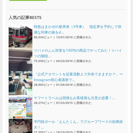
人気の記事BEST5
特急はまかぜの座席表（3号車） 指定席を予約して快
適な列車の旅を♪...
80,534ビュー
|
12/01/2016 に投稿された
ツバメのふん対策を100均の商品でやってみた！☆ハイ
ツの階段...
75,059ビュー
|
04/23/2016 に投稿された
「公式アカウントを従業員数人で共有できますか？」〜
Instagram初心者講座で...
28,963ビュー
|
01/26/2018 に投稿された
ヤフートラベルは宿側もお客様側も注意が必要！...
28,274ビュー
|
07/23/2015 に投稿された
半円段ボール「えんたくん」でグループワークの効果絶
大！...
22,555ビュー
|
10/23/2015 に投稿された