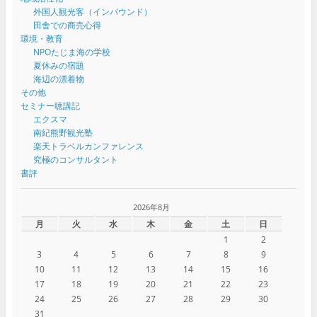
外国人観光客（インバウンド）
田舎での商売心得
環境・教育
NPOたじま海の学校
夏休みの宿題
海辺の漂着物
その他
セミナー聴講記
エクスマ
南紀熊野観光塾
楽天トラベルカンファレンス
究極のコンサルタント
書評
2026年8月
月
火
水
木
金
土
日
1
2
3
4
5
6
7
8
9
10
11
12
13
14
15
16
17
18
19
20
21
22
23
24
25
26
27
28
29
30
31