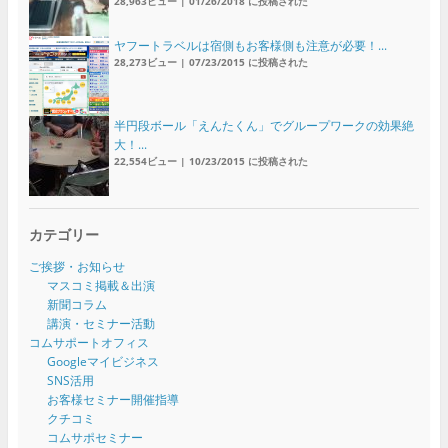
28,963ビュー
|
01/26/2018 に投稿された
ヤフートラベルは宿側もお客様側も注意が必要！...
28,273ビュー
|
07/23/2015 に投稿された
半円段ボール「えんたくん」でグループワークの効果絶
大！...
22,554ビュー
|
10/23/2015 に投稿された
カテゴリー
ご挨拶・お知らせ
マスコミ掲載＆出演
新聞コラム
講演・セミナー活動
コムサポートオフィス
Googleマイビジネス
SNS活用
お客様セミナー開催指導
クチコミ
コムサポセミナー