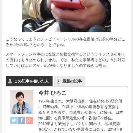
こうなってしまうとテレビコマーシャルの存在価値は以前の半分どこ
ろか4分の1以下ということですね。
スマートフォンを中心に友達と情報交換するというライフスタイルへ
の流れはもう止められません。では、私たち事業者はどのように対応
していけばよいのか。話が長くなりましたので続きは明日。
この記事を書いた人
最新の記事
今井 ひろこ
1968年生まれ。大阪府出身。住友精化(株)研究所
に17年勤務。在職中に但馬の環境教育を支援す
るＮＰＯを設立。自然豊かな暮らしに憧れ、日本
海に面する兵庫県最北の町・香美町へ移住。
2010年より観光まちづくりに関わり、地域資源
を活かしきれていない事業者に出会う。2014年9