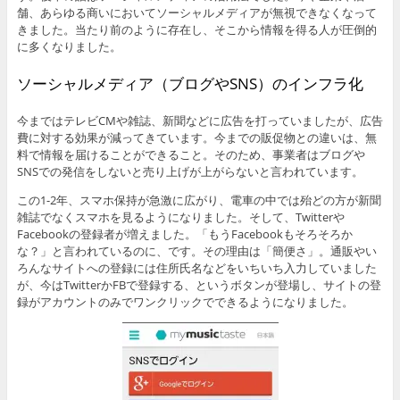
舗、あらゆる商いにおいてソーシャルメディアが無視できなくなって
きました。当たり前のように存在し、そこから情報を得る人が圧倒的
に多くなりました。
ソーシャルメディア（ブログやSNS）のインフラ化
今まではテレビCMや雑誌、新聞などに広告を打っていましたが、広告
費に対する効果が減ってきています。今までの販促物との違いは、無
料で情報を届けることができること。そのため、事業者はブログや
SNSでの発信をしないと売り上げが上がらないと言われています。
この1-2年、スマホ保持が急激に広がり、電車の中では殆どの方が新聞
雑誌でなくスマホを見るようになりました。そして、Twitterや
Facebookの登録者が増えました。「もうFacebookもそろそろか
な？」と言われているのに、です。その理由は「簡便さ」。通販やい
ろんなサイトへの登録には住所氏名などをいちいち入力していました
が、今はTwitterかFBで登録する、というボタンが登場し、サイトの登
録がアカウントのみでワンクリックでできるようになりました。