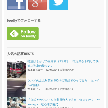
feedlyでフォローする
人気の記事BEST5
特急はまかぜの座席表（3号車） 指定席を予約して快
適な列車の旅を♪...
80,526ビュー
|
12/01/2016 に投稿された
ツバメのふん対策を100均の商品でやってみた！☆ハイ
ツの階段...
75,057ビュー
|
04/23/2016 に投稿された
「公式アカウントを従業員数人で共有できますか？」〜
Instagram初心者講座で...