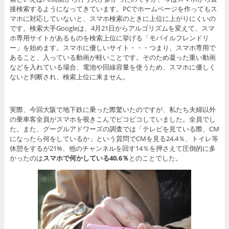
接検索するようになってきています。PCでホームページを作ってもス
マホに対応していないと、スマホ検索のときに上位に上がりにくいの
です。検索大手Googleは、4月21日からアルゴリズムを変えて、スマ
ホ専用サイトがあるものを検索上位に挙げる「モバイルフレンドリ
ー」を始めます。スマホに優しいサイト・・・つまり、スマホ専用で
あること、入っている動画が軽いことです。そのため凝った重い動画
などを入れている場合、電池や回線容量を使うため、スマホに優しく
ないと判断され、検索上位に来ません。
実際、今回大阪で地下鉄に乗った際驚いたのですが、私たち夫婦以外
の乗車客全員がスマホを覗きこんでピコピコしていました。全員でし
た。また、グーグルアドワーズの調査では「テレビを見ている際、CM
になったら何をしているか」という質問でCMを見る24.4％、トイレ等
休憩をするが21%、他のチャンネルを回す14％を押さえて圧倒的に多
かったのは
スマホで何かしている40.6％
とのことでした。