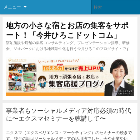
メニュー
地方の小さな宿とお店の集客をサポ
ート！「今井ひろこドットコム」
宿泊施設や店舗の集客コンサルティング、プレゼンテーション指導、研修
会、ジオパークにおける地域活性化を行う今井ひろこのブログサイトです
事業者もソーシャルメディア対応必須の時代
に〜エクスマセミナーを聴講して〜
エクスマ（エクスペリエンス・マーケティング）のセミナーの続きで
す。後半の話はソーシャルメディアの活用法でした。今や企業や店