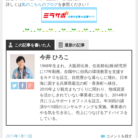
詳しくは
私のこちらのブログ
を参照ください！
この記事を書いた人
最新の記事
今井 ひろこ
1968年生まれ。大阪府出身。住友精化(株)研究所
に17年勤務。在職中に但馬の環境教育を支援す
るＮＰＯを設立。自然豊かな暮らしに憧れ、日本
海に面する兵庫県最北の町・香美町へ移住。
2010年より観光まちづくりに関わり、地域資源
を活かしきれていない事業者に出会う。2014年9
月にコムサポートオフィスを設立。年30回の講
演や110回のコンサルティングを実施。事業者の
やる気を引き出し、売上につなげるアドバイスを
している。
2015年1月11日
コメントを残す