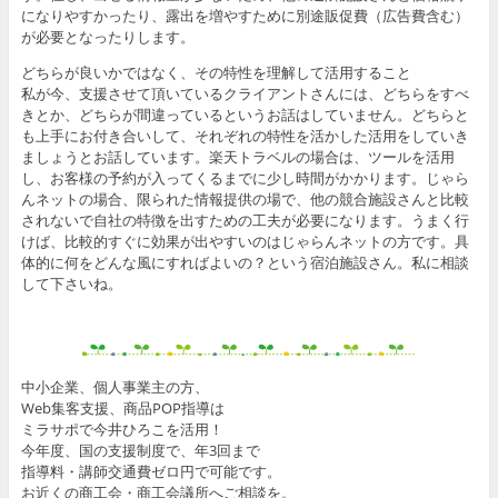
になりやすかったり、露出を増やすために別途販促費（広告費含む）
が必要となったりします。
どちらが良いかではなく、その特性を理解して活用すること
私が今、支援させて頂いているクライアントさんには、どちらをすべ
きとか、どちらが間違っているというお話はしていません。どちらと
も上手にお付き合いして、それぞれの特性を活かした活用をしていき
ましょうとお話しています。楽天トラベルの場合は、ツールを活用
し、お客様の予約が入ってくるまでに少し時間がかかります。じゃら
んネットの場合、限られた情報提供の場で、他の競合施設さんと比較
されないで自社の特徴を出すための工夫が必要になります。うまく行
けば、比較的すぐに効果が出やすいのはじゃらんネットの方です。具
体的に何をどんな風にすればよいの？という宿泊施設さん。私に相談
して下さいね。
中小企業、個人事業主の方、
Web集客支援、商品POP指導は
ミラサポで今井ひろこを活用！
今年度、国の支援制度で、年3回まで
指導料・講師交通費ゼロ円で可能です。
お近くの商工会・商工会議所へご相談を。