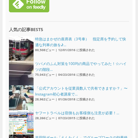
人気の記事BEST5
特急はまかぜの座席表（3号車） 指定席を予約して快
適な列車の旅を♪...
80,508ビュー
|
12/01/2016 に投稿された
ツバメのふん対策を100均の商品でやってみた！☆ハイ
ツの階段...
75,043ビュー
|
04/23/2016 に投稿された
「公式アカウントを従業員数人で共有できますか？」〜
Instagram初心者講座で...
28,962ビュー
|
01/26/2018 に投稿された
ヤフートラベルは宿側もお客様側も注意が必要！...
28,266ビュー
|
07/23/2015 に投稿された
半円段ボール「えんたくん」でグループワークの効果絶