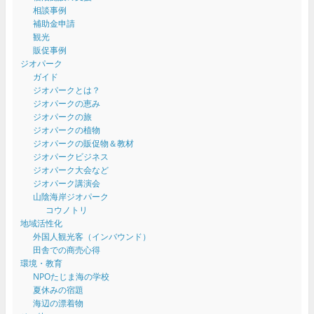
相談事例
補助金申請
観光
販促事例
ジオパーク
ガイド
ジオパークとは？
ジオパークの恵み
ジオパークの旅
ジオパークの植物
ジオパークの販促物＆教材
ジオパークビジネス
ジオパーク大会など
ジオパーク講演会
山陰海岸ジオパーク
コウノトリ
地域活性化
外国人観光客（インバウンド）
田舎での商売心得
環境・教育
NPOたじま海の学校
夏休みの宿題
海辺の漂着物