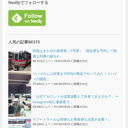
feedlyでフォローする
人気の記事BEST5
特急はまかぜの座席表（3号車） 指定席を予約して快
適な列車の旅を♪...
80,512ビュー
|
12/01/2016 に投稿された
ツバメのふん対策を100均の商品でやってみた！☆ハイ
ツの階段...
75,044ビュー
|
04/23/2016 に投稿された
「公式アカウントを従業員数人で共有できますか？」〜
Instagram初心者講座で...
28,962ビュー
|
01/26/2018 に投稿された
ヤフートラベルは宿側もお客様側も注意が必要！...
28,266ビュー
|
07/23/2015 に投稿された