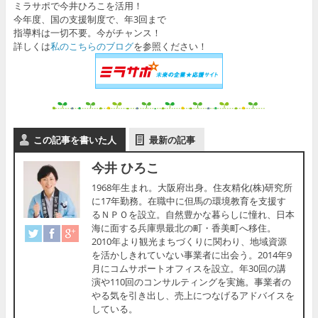
ミラサポで今井ひろこを活用！
今年度、国の支援制度で、年3回まで
指導料は一切不要。今がチャンス！
詳しくは
私のこちらのブログ
を参照ください！
この記事を書いた人
最新の記事
今井 ひろこ
1968年生まれ。大阪府出身。住友精化(株)研究所
に17年勤務。在職中に但馬の環境教育を支援す
るＮＰＯを設立。自然豊かな暮らしに憧れ、日本
海に面する兵庫県最北の町・香美町へ移住。
2010年より観光まちづくりに関わり、地域資源
を活かしきれていない事業者に出会う。2014年9
月にコムサポートオフィスを設立。年30回の講
演や110回のコンサルティングを実施。事業者の
やる気を引き出し、売上につなげるアドバイスを
している。