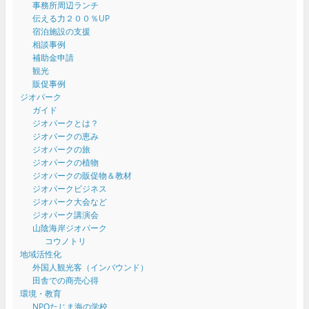
事務所周辺ランチ
伝える力２００％UP
宿泊施設の支援
相談事例
補助金申請
観光
販促事例
ジオパーク
ガイド
ジオパークとは？
ジオパークの恵み
ジオパークの旅
ジオパークの植物
ジオパークの販促物＆教材
ジオパークビジネス
ジオパーク大会など
ジオパーク講演会
山陰海岸ジオパーク
コウノトリ
地域活性化
外国人観光客（インバウンド）
田舎での商売心得
環境・教育
NPOたじま海の学校