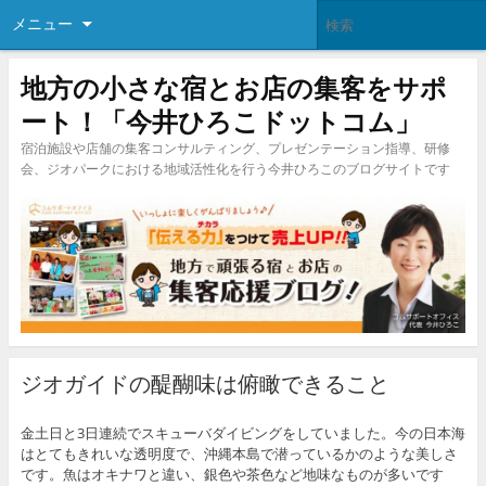
メニュー
地方の小さな宿とお店の集客をサポ
ート！「今井ひろこドットコム」
宿泊施設や店舗の集客コンサルティング、プレゼンテーション指導、研修
会、ジオパークにおける地域活性化を行う今井ひろこのブログサイトです
ジオガイドの醍醐味は俯瞰できること
金土日と3日連続でスキューバダイビングをしていました。今の日本海
はとてもきれいな透明度で、沖縄本島で潜っているかのような美しさ
です。魚はオキナワと違い、銀色や茶色など地味なものが多いです