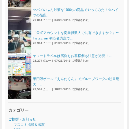
ツバメのふん対策を100均の商品でやってみた！☆ハイ
ツの階段...
75,061ビュー
|
04/23/2016 に投稿された
「公式アカウントを従業員数人で共有できますか？」〜
Instagram初心者講座で...
28,964ビュー
|
01/26/2018 に投稿された
ヤフートラベルは宿側もお客様側も注意が必要！...
28,274ビュー
|
07/23/2015 に投稿された
半円段ボール「えんたくん」でグループワークの効果絶
大！...
22,562ビュー
|
10/23/2015 に投稿された
カテゴリー
ご挨拶・お知らせ
マスコミ掲載＆出演