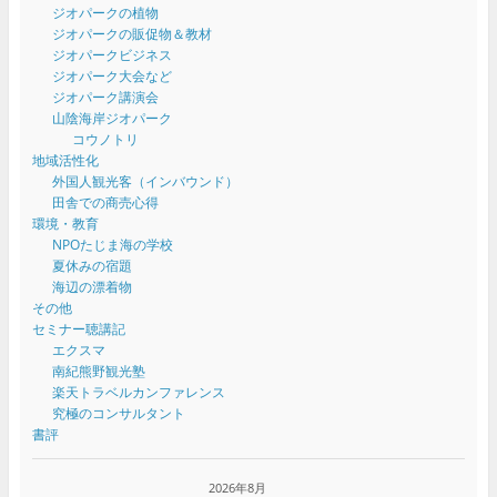
ジオパークの植物
ジオパークの販促物＆教材
ジオパークビジネス
ジオパーク大会など
ジオパーク講演会
山陰海岸ジオパーク
コウノトリ
地域活性化
外国人観光客（インバウンド）
田舎での商売心得
環境・教育
NPOたじま海の学校
夏休みの宿題
海辺の漂着物
その他
セミナー聴講記
エクスマ
南紀熊野観光塾
楽天トラベルカンファレンス
究極のコンサルタント
書評
2026年8月