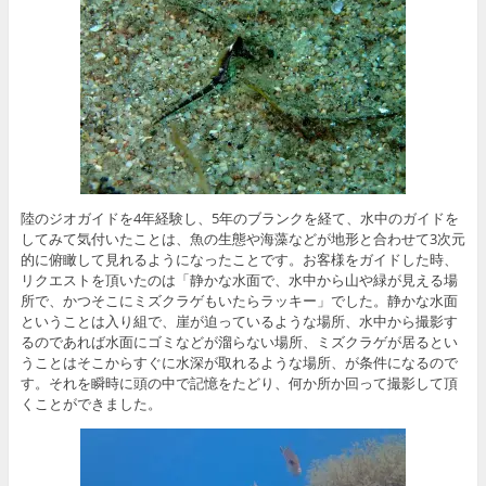
陸のジオガイドを4年経験し、5年のブランクを経て、水中のガイドを
してみて気付いたことは、魚の生態や海藻などが地形と合わせて3次元
的に俯瞰して見れるようになったことです。お客様をガイドした時、
リクエストを頂いたのは「静かな水面で、水中から山や緑が見える場
所で、かつそこにミズクラゲもいたらラッキー」でした。静かな水面
ということは入り組で、崖が迫っているような場所、水中から撮影す
るのであれば水面にゴミなどが溜らない場所、ミズクラゲが居るとい
うことはそこからすぐに水深が取れるような場所、が条件になるので
す。それを瞬時に頭の中で記憶をたどり、何か所か回って撮影して頂
くことができました。