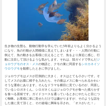
生き物の生態も、動物行動学を学んでいた5年前よりもよく分かるよう
になり、魚の行動が人間模様に見えてしまいます・・・人間の行動に
例えて、魚の動きをお客様に伝えることで、魚をより身近に感じ、行
動に注目して頂けるような気がします。それは、陸ガイドで学んだ
ジ
ョロウグモのオス・メス
の物語と、クモの巣に同居する
シロカネイソ
ウロウグモ
を観察したときに学びました。
ジョロウグモはメスが圧倒的に大きく、オスはとても小さいです。そ
してメスのお腹に精子を入れたら、その後はメスに食べられるかわい
そうな運命にあります。そんなドラマを横目に見ているのが、同居し
ているシロガネくん。シロガネくんはジョロウグモが食べた残りかす
を食べる居候です。ガイドコースを通っているときにやたらと目につ
く蜘蛛。お客様に単に見せただけでは嫌がりますが、そのような話を
した後に見て頂くと、その途端に興味を示され、「オスがいた！」