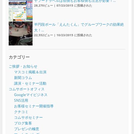
ヤフートラベルは宿側もお客様側も注意が必要！...
28,270ビュー
|
07/23/2015 に投稿された
半円段ボール「えんたくん」でグループワークの効果絶
大！...
22,552ビュー
|
10/23/2015 に投稿された
カテゴリー
ご挨拶・お知らせ
マスコミ掲載＆出演
新聞コラム
講演・セミナー活動
コムサポートオフィス
Googleマイビジネス
SNS活用
お客様セミナー開催指導
クチコミ
コムサポセミナー
ブログ集客
プレゼンの極意