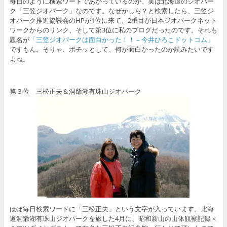
毎日のように検索ワードであがっているのが、実は北海道のジオパー
ク「三笠ジオパーク」なのです。なぜかしら？と検索したら、三笠ジ
オパーク推進協議会のHPが1位に来て、2番目が日本ジオパークネット
ワークからのリンク、そして第3位に私のブログだったのです。それも
題名が
「三笠ジオパークは面白かった！！ – 今井ひろこドットコム」
ですもん。そりゃ、ポチッとして、何が面白かったのか読みたいです
よね。
第３位
三松正夫＆洞爺湖有珠山ジオパーク
ほぼ毎日検索ワードに「三松正夫」という文字が入っています。北海
道洞爺湖有珠山ジオパークを旅した4月に、昭和新山の山体観察記録＜