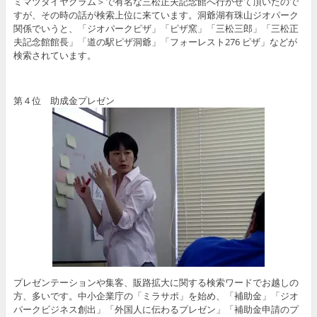
ミマツダイヤグラム＞で有名な三松正夫記念館へ行かせて頂いたので
すが、その時の話が検索上位に来ています。洞爺湖有珠山ジオパーク
関係でいうと、「ジオパークピザ」「ピザ窯」「三松三郎」「三松正
夫記念館館長」「道の駅ピザ洞爺」「フォーレスト276 ピザ」などが
検索されています。
第４位 助成金プレゼン
プレゼンテーションや集客、販路拡大に関する検索ワードでお越しの
方、多いです。中小企業庁の「ミラサポ」を始め、「補助金」「ジオ
パークビジネス創出」「外国人に伝わるプレゼン」「
補助金申請のプ