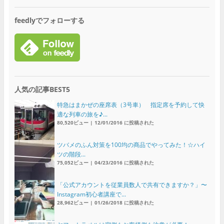
feedlyでフォローする
人気の記事BEST5
特急はまかぜの座席表（3号車） 指定席を予約して快
適な列車の旅を♪...
80,520ビュー
|
12/01/2016 に投稿された
ツバメのふん対策を100均の商品でやってみた！☆ハイ
ツの階段...
75,052ビュー
|
04/23/2016 に投稿された
「公式アカウントを従業員数人で共有できますか？」〜
Instagram初心者講座で...
28,962ビュー
|
01/26/2018 に投稿された