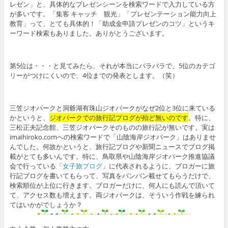
レゼン」と、具体的なプレゼンシーンを検索ワードで入力している方
が多いです。「集客 キャッチ 観光」「プレゼンテーション能力向上
教育」って、とても具体的！「助成金申請プレゼンのコツ」というキ
ーワード検索もありました。ありがとうございます。
第5位は・・・と見てみたら、それが本当にバラバラで、5位のカテゴ
リーがつけにくいので、4位までの発表とします。（笑）
三笠ジオパークと洞爺湖有珠山ジオパークがなぜ2位と3位に来ている
かというと、
ジオパークでの旅行記ブログが殆ど無いのです
。特に、
三松正夫記念館、三笠ジオパークそのものの旅行記が無いです。実は
imaihiroko.comへの検索ワードで「山陰海岸ジオパーク」はありませ
んでした。何故かというと、旅行記ブログや新聞ニュースでブログ掲
載がとても多いんです。特に、鳥取県や山陰海岸ジオパーク推進協議
会で行っている「
女子旅ブログ
」に代表されるように、ブロガーに旅
行記ブログを書いてもらって、写真をバンバン載せてもらうだけで、
検索順位が上位に行きます。ブロガーだけに、何人にも読んで頂いて
て、アクセス数も増えます。両ジオパークは、そういう作戦を練られ
てはいかがでしょうか？