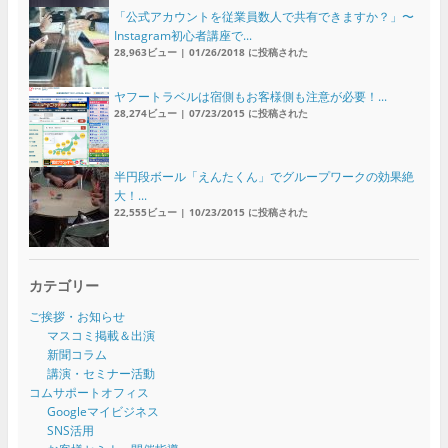
「公式アカウントを従業員数人で共有できますか？」〜
Instagram初心者講座で...
28,963ビュー
|
01/26/2018 に投稿された
ヤフートラベルは宿側もお客様側も注意が必要！...
28,274ビュー
|
07/23/2015 に投稿された
半円段ボール「えんたくん」でグループワークの効果絶
大！...
22,555ビュー
|
10/23/2015 に投稿された
カテゴリー
ご挨拶・お知らせ
マスコミ掲載＆出演
新聞コラム
講演・セミナー活動
コムサポートオフィス
Googleマイビジネス
SNS活用