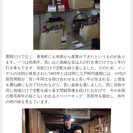
豊岡だけでなく、香美町にも地形から産業ができたというものがあり
ます。一つは但馬牛。高い山と急峻な谷は人の行き来だけでなく牛の
行き来もできず、谷筋だけで交配を繰り返しました。そのため、メン
デルの法則が発見された1865年とほぼ同じ江戸時代後期には、小代の
前田周助が「良い牛同士を掛け合わせると良い牛が生まれる」と借金
を重ね嫁にも出て行かれながら、良い血統を遺しました。同じ谷筋や
同じ地域だけで交配を繰り返す閉鎖育種を続けたおかげで、今の全国
の黒毛和牛の祖ともいわれるスーパーキング・田尻号を輩出し、和牛
の肉の味を支えています。