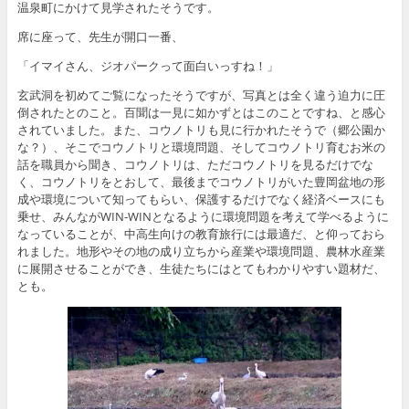
温泉町にかけて見学されたそうです。
席に座って、先生が開口一番、
「イマイさん、ジオパークって面白いっすね！」
玄武洞を初めてご覧になったそうですが、写真とは全く違う迫力に圧
倒されたとのこと。百聞は一見に如かずとはこのことですね、と感心
されていました。また、コウノトリも見に行かれたそうで（郷公園か
な？）、そこでコウノトリと環境問題、そしてコウノトリ育むお米の
話を職員から聞き、コウノトリは、ただコウノトリを見るだけでな
く、コウノトリをとおして、最後までコウノトリがいた豊岡盆地の形
成や環境について知ってもらい、保護するだけでなく経済ベースにも
乗せ、みんながWIN-WINとなるように環境問題を考えて学べるように
なっていることが、中高生向けの教育旅行には最適だ、と仰っておら
れました。地形やその地の成り立ちから産業や環境問題、農林水産業
に展開させることができ、生徒たちにはとてもわかりやすい題材だ、
とも。