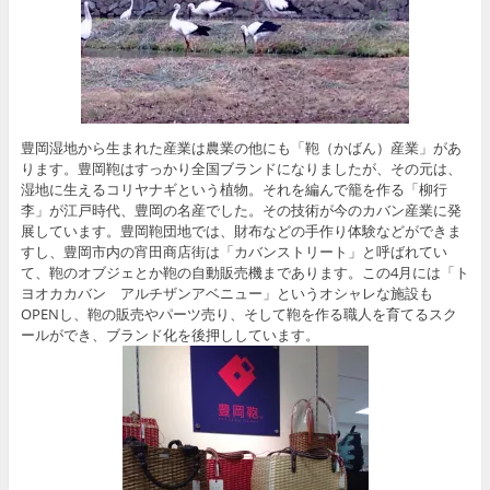
豊岡湿地から生まれた産業は農業の他にも「鞄（かばん）産業」があ
ります。豊岡鞄はすっかり全国ブランドになりましたが、その元は、
湿地に生えるコリヤナギという植物。それを編んで籠を作る「柳行
李」が江戸時代、豊岡の名産でした。その技術が今のカバン産業に発
展しています。豊岡鞄団地では、財布などの手作り体験などができま
すし、豊岡市内の宵田商店街は「カバンストリート」と呼ばれてい
て、鞄のオブジェとか鞄の自動販売機まであります。この4月には「ト
ヨオカカバン アルチザンアベニュー」というオシャレな施設も
OPENし、鞄の販売やパーツ売り、そして鞄を作る職人を育てるスク
ールができ、ブランド化を後押ししています。