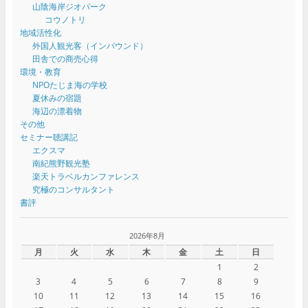
山陰海岸ジオパーク
コウノトリ
地域活性化
外国人観光客（インバウンド）
田舎での商売心得
環境・教育
NPOたじま海の学校
夏休みの宿題
海辺の漂着物
その他
セミナー聴講記
エクスマ
南紀熊野観光塾
楽天トラベルカンファレンス
究極のコンサルタント
書評
2026年8月
月
火
水
木
金
土
日
1
2
3
4
5
6
7
8
9
10
11
12
13
14
15
16