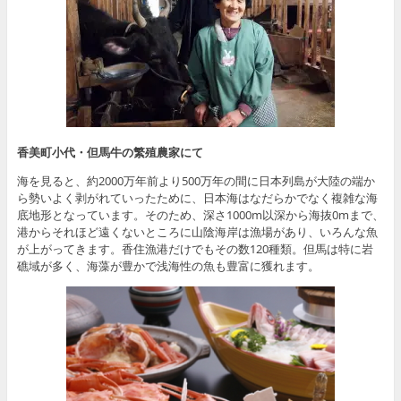
香美町小代・但馬牛の繁殖農家にて
海を見ると、約2000万年前より500万年の間に日本列島が大陸の端か
ら勢いよく剥がれていったために、日本海はなだらかでなく複雑な海
底地形となっています。そのため、深さ1000m以深から海抜0mまで、
港からそれほど遠くないところに山陰海岸は漁場があり、いろんな魚
が上がってきます。香住漁港だけでもその数120種類。但馬は特に岩
礁域が多く、海藻が豊かで浅海性の魚も豊富に獲れます。