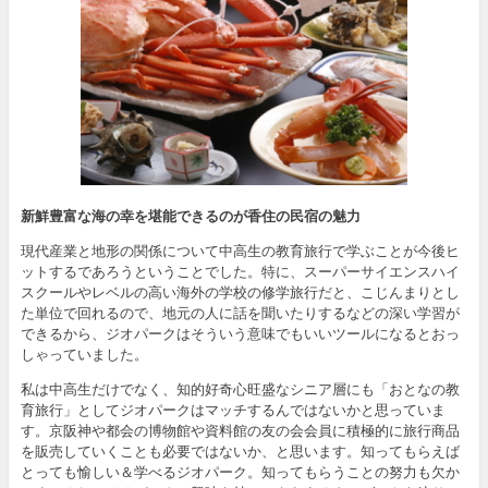
新鮮豊富な海の幸を堪能できるのが香住の民宿の魅力
現代産業と地形の関係について中高生の教育旅行で学ぶことが今後ヒ
ットするであろうということでした。特に、スーパーサイエンスハイ
スクールやレベルの高い海外の学校の修学旅行だと、こじんまりとし
た単位で回れるので、地元の人に話を聞いたりするなどの深い学習が
できるから、ジオパークはそういう意味でもいいツールになるとおっ
しゃっていました。
私は中高生だけでなく、知的好奇心旺盛なシニア層にも「おとなの教
育旅行」としてジオパークはマッチするんではないかと思っていま
す。京阪神や都会の博物館や資料館の友の会会員に積極的に旅行商品
を販売していくことも必要ではないか、と思います。知ってもらえば
とっても愉しい＆学べるジオパーク。知ってもらうことの努力も欠か