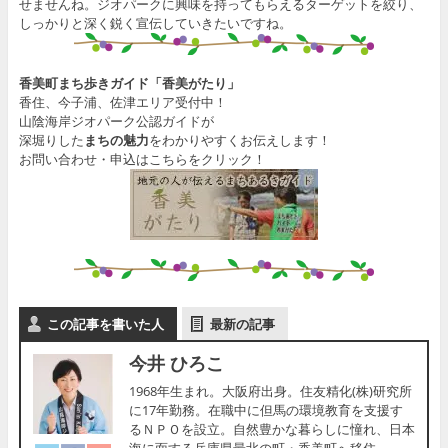
せませんね。ジオパークに興味を持ってもらえるターゲットを絞り、
しっかりと深く鋭く宣伝していきたいですね。
香美町まち歩きガイド「香美がたり」
香住、今子浦、佐津エリア受付中！
山陰海岸ジオパーク公認ガイドが
深堀りした
まちの魅力
をわかりやすくお伝えします！
お問い合わせ・申込はこちらをクリック！
この記事を書いた人
最新の記事
今井 ひろこ
1968年生まれ。大阪府出身。住友精化(株)研究所
に17年勤務。在職中に但馬の環境教育を支援す
るＮＰＯを設立。自然豊かな暮らしに憧れ、日本
海に面する兵庫県最北の町・香美町へ移住。