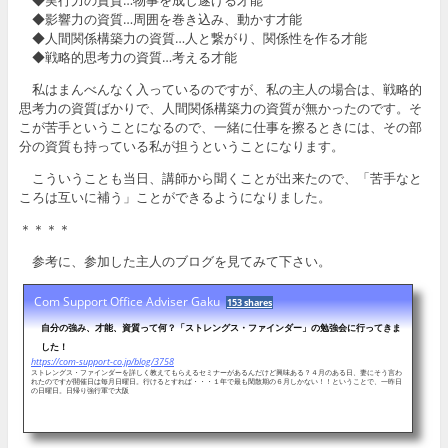
◆実行力の資質…物事を成し遂げる才能
◆影響力の資質…周囲を巻き込み、動かす才能
◆人間関係構築力の資質…人と繋がり、関係性を作る才能
◆戦略的思考力の資質…考える才能
私はまんべんなく入っているのですが、私の主人の場合は、戦略的
思考力の資質ばかりで、人間関係構築力の資質が無かったのです。そ
こが苦手ということになるので、一緒に仕事を擦るときには、その部
分の資質も持っている私が担うということになります。
こういうことも当日、講師から聞くことが出来たので、「苦手なと
ころは互いに補う」ことができるようになりました。
＊＊＊＊
参考に、参加した主人のブログを見てみて下さい。
Com Support Office Adviser Gaku
153 shares
自分の強み、才能、資質って何？「ストレングス・ファインダー」の勉強会に行ってきま
した！
https://com-support-co.jp/blog/3758
ストレングス・ファインダーを詳しく教えてもらえるセミナーがあるんだけど興味ある？４月のある日、妻にそう言わ
れたのですが開催日は毎月日曜日。行けるとすれば・・・１年で最も閑散期の６月しかない！！ということで、一昨日
の日曜日。日帰り強行軍で大阪