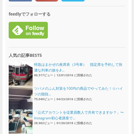
feedlyでフォローする
人気の記事BEST5
特急はまかぜの座席表（3号車） 指定席を予約して快
適な列車の旅を♪...
80,517ビュー
|
12/01/2016 に投稿された
ツバメのふん対策を100均の商品でやってみた！☆ハイ
ツの階段...
75,049ビュー
|
04/23/2016 に投稿された
「公式アカウントを従業員数人で共有できますか？」〜
Instagram初心者講座で...
28,962ビュー
|
01/26/2018 に投稿された