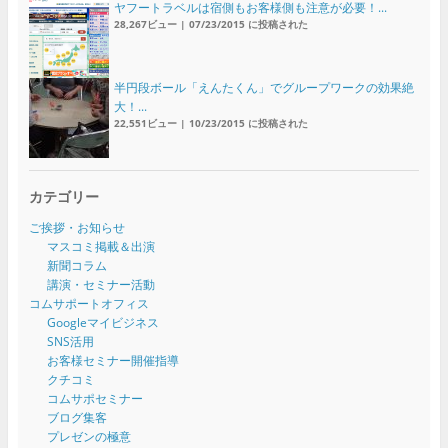
ヤフートラベルは宿側もお客様側も注意が必要！...
28,267ビュー
|
07/23/2015 に投稿された
半円段ボール「えんたくん」でグループワークの効果絶
大！...
22,551ビュー
|
10/23/2015 に投稿された
カテゴリー
ご挨拶・お知らせ
マスコミ掲載＆出演
新聞コラム
講演・セミナー活動
コムサポートオフィス
Googleマイビジネス
SNS活用
お客様セミナー開催指導
クチコミ
コムサポセミナー
ブログ集客
プレゼンの極意