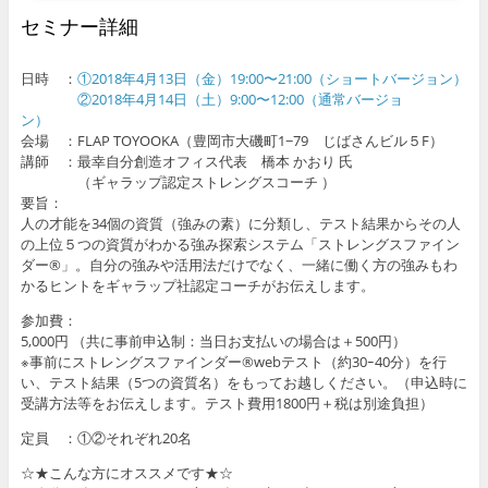
セミナー詳細
日時 ：
①2018年4月13日（金）19:00〜21:00（ショートバージョン）
②2018年4月14日（土）9:00〜12:00（通常バージョ
ン）
会場 ：FLAP TOYOOKA（豊岡市大磯町1−79 じばさんビル５F）
講師 ：最幸自分創造オフィス代表 橋本 かおり 氏
（ギャラップ認定ストレングスコーチ ）
要旨：
人の才能を34個の資質（強みの素）に分類し、テスト結果からその人
の上位５つの資質がわかる強み探索システム「ストレングスファイン
ダー®」。自分の強みや活用法だけでなく、一緒に働く方の強みもわ
かるヒントをギャラップ社認定コーチがお伝えします。
参加費：
5,000円 （共に事前申込制：当日お支払いの場合は＋500円）
※事前にストレングスファインダー®webテスト（約30ｰ40分）を行
い、テスト結果（5つの資質名）をもってお越しください。（申込時に
受講方法等をお伝えします。テスト費用1800円＋税は別途負担）
定員 ：①②それぞれ20名
☆★こんな方にオススメです★☆