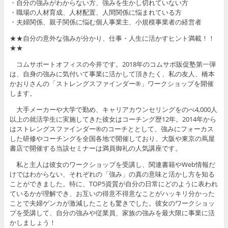
・自分の強みがわからない方、強みを生かし切れていない方
・職場の人材育成、人材配置、人間関係に悩まれている方
・夫婦関係、親子関係に悩む個人事業主、小規模事業者の経営者
★★自分の意外な強みが分かり、仕事・人生に活かすヒント満載！！
★★
コムサポートオフィスの今井です。2018年のコムサポ販促塾第一弾
は、自身の強みに気付いて事業に活かして頂きたく、私の友人、橋本
かおりさんの「ストレングスファインダー®」ワークショップを開催
します。
大手メーカーや大学で勤め、キャリアカウンセリングをのべ4,000人
以上の就活学生に実施してきた彼女はコーチング歴12年。2014年から
はストレングスファインダー®のコーチととして、強みにフォーカス
した研修やコーチングを全国各地で開催しており、大阪や東京の蔦屋
書店で開催する当該セミナーは満員御礼の人気講座です。
私と主人は彼女のワークショップを受講し、関連書籍やWeb情報だ
けではわからない、それぞれの「強み」の真の意味と活かし方を知る
ことができました。特に、TOP5資質が自分の日常にどのように表われ
ているかが理解でき、お互いの得意不得意なことがハッキリ分かった
ことで夫婦ゲンカが激減したことも驚きでした。彼女のワークショッ
プを受講して、自分の強みや従業員、家族の強みを最大限に事業に活
かしましょう！