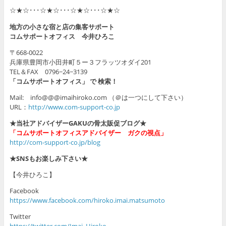
☆★☆･･･☆★☆･･･☆★☆･･･☆★☆
地方の小さな宿と店の集客サポート
コムサポートオフィス 今井ひろこ
〒668-0022
兵庫県豊岡市小田井町５ー３フラッツオダイ201
TEL＆FAX 0796−24−3139
「コムサポートオフィス」 で 検索！
Mail: info@@@imaihiroko.com （＠は一つにして下さい）
URL：
http://www.com-support-co.jp
★当社アドバイザーGAKUの骨太販促ブログ★
「コムサポートオフィスアドバイザー ガクの視点」
http://com-support-co.jp/blog
★SNSもお楽しみ下さい★
【今井ひろこ】
Facebook
https://www.facebook.com/hiroko.imai.matsumoto
Twitter
https://twitter.com/Imai_Hiroko