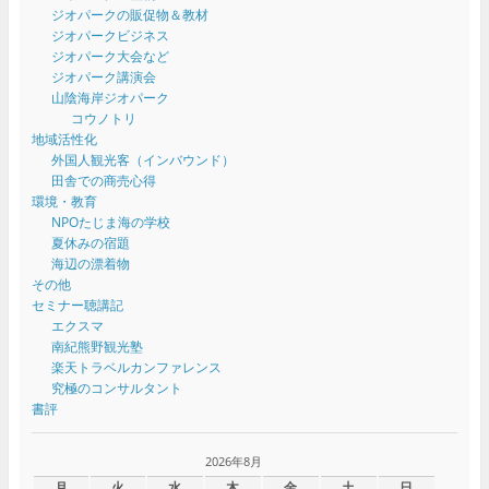
ジオパークの販促物＆教材
ジオパークビジネス
ジオパーク大会など
ジオパーク講演会
山陰海岸ジオパーク
コウノトリ
地域活性化
外国人観光客（インバウンド）
田舎での商売心得
環境・教育
NPOたじま海の学校
夏休みの宿題
海辺の漂着物
その他
セミナー聴講記
エクスマ
南紀熊野観光塾
楽天トラベルカンファレンス
究極のコンサルタント
書評
2026年8月
月
火
水
木
金
土
日