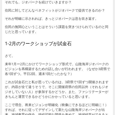
それでも、ジオパークを続けていきますか？
住民に対してどんなベネフィットがジオパークで提供できるのか？
それが明確に示されれば、きっとジオパークは息を吹き返す。
住民の無関心ということはそういう課題を突きつけられているのと同
じだと思っています。
1-2月のワークショップが試金石
さて。
来年1月ー2月にかけてワークショップ形式で、山陰海岸ジオパークの
ビジョンを再構築するための話し合いが行われます。（なぜか3府県で
各1回ずつ。平日2回、週末1回だったかな？）
これが試金石だと私が思っているのは、3府県で1回ずつ開催されます
が、内容が全て違うそうで、そこに開催府県の住民以外（それもジオ
ジオしていない人）が参加するかどうか。また、ファシリテーターが
きちんと運営できるかどうかにかかっていると思います。
ここで理念、将来ビジョンが明確化（映像にできるほどに明確に！）
すれば、それに従ってデザインして新たな山陰海岸ジオパークが出
来、地域教育や保全、持続可能な開発を進めて、地域経営ができると