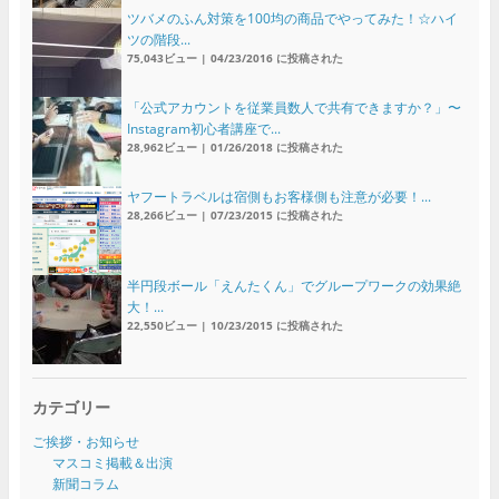
ツバメのふん対策を100均の商品でやってみた！☆ハイ
ツの階段...
75,043ビュー
|
04/23/2016 に投稿された
「公式アカウントを従業員数人で共有できますか？」〜
Instagram初心者講座で...
28,962ビュー
|
01/26/2018 に投稿された
ヤフートラベルは宿側もお客様側も注意が必要！...
28,266ビュー
|
07/23/2015 に投稿された
半円段ボール「えんたくん」でグループワークの効果絶
大！...
22,550ビュー
|
10/23/2015 に投稿された
カテゴリー
ご挨拶・お知らせ
マスコミ掲載＆出演
新聞コラム