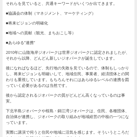
それらを見ていると、共通キーワードがいくつか出てきます。
■協議会の体制（マネジメント、マーケティング）
■将来ビジョンの明確化
■地域への貢献（観光、まちおこし等）
■あらゆる”連携”
2010年に山陰海岸ジオパークは世界ジオパークに認定されましたが、
それから以降、どんどん新しいジオパークが誕生しています。
後になればなるほど、先行地の失敗を見ているので、体制もしっかり
し、将来ビジョンも明確いして、地域住民、事業者、経済団体との関
わりも重視しています。もちろんそれにはあらゆるレベルの連携を図
っていく必要があるのは当然です。
後から認定されるジオパークの質がどんどん高くなっているのは事
実。
下北半島ジオパークや桜島・錦江湾ジオパークは、住民、各種団体、
自治体が連携し、ジオパークの取り組みが地域経営の中核の一つにな
っています。
実際に講演で伺うと住民や地域に活気を感じます。そういうところだ