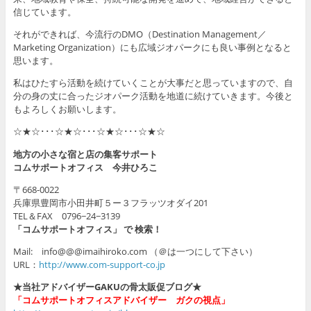
信じています。
それができれば、今流行のDMO（Destination Management／
Marketing Organization）にも広域ジオパークにも良い事例となると
思います。
私はひたすら活動を続けていくことが大事だと思っていますので、自
分の身の丈に合ったジオパーク活動を地道に続けていきます。今後と
もよろしくお願いします。
☆★☆･･･☆★☆･･･☆★☆･･･☆★☆
地方の小さな宿と店の集客サポート
コムサポートオフィス 今井ひろこ
〒668-0022
兵庫県豊岡市小田井町５ー３フラッツオダイ201
TEL＆FAX 0796−24−3139
「コムサポートオフィス」 で 検索！
Mail: info@@@imaihiroko.com （＠は一つにして下さい）
URL：
http://www.com-support-co.jp
★当社アドバイザーGAKUの骨太販促ブログ★
「コムサポートオフィスアドバイザー ガクの視点」