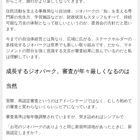
からこそ、旅行がより楽しくなってきます。
住民活動を支える事務局なり自治体、ジオパークの「知」を支える専
門家の先生方、学習施設などが、財政状況もスタッフもすべて、持続
可能な万全の体制となって欲しいというのが、委員会の方針だと思い
ます。
今までの自治体経営とは異なり、広域に広がる、ステークホルダーの
多様化するジオパークは世界でも新しい取り組みです。だから、マネ
ジメントの部分を強く意識する文言が審査結果に並んでいるのだと私
は理解しています。
成長するジオパーク。審査が年々厳しくなるのは
当然
実際、再認定審査というのはアドバンテージではなく、むしろ初めて
の審査と変わらないくらいシビアになっています。
審査基準は毎年微調整されていますが、突き詰めればシンプルで
「お宅のジオパークのありようと同じ新規申請地があったときに、新
規認定しますか？」