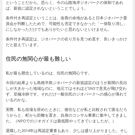
ということだから。恐らく、今の山陰海岸ジオパークの体制であれ
ば、新規に認定されないということでしょう。
条件付き再認定ということは、改善の余地があると日本ジオパーク委
員会が判断したためで、可能性も否定できなかった「一発取り消し」
にしなかっただけでもありがたいと思わないといけません。
条件付き再認定は、ジオパークの在り方を見つめ直す、良いきっかけ
だと捉えています。
住民の無関心が最も難しい
私が最も懸念しているのは、住民の無関心です。
今回の結果よりも島根半島ジオパークの新規認定のほうが新聞の見出
しが大きかった地域なのに、地元ではそれほどSNSで意見が飛び交わ
ず、至極冷静です。それだけ一般住民のジオパークへの感心が薄れて
いるのかな。
実際、私も役場を辞めたときに、後任などが私と比較されて困るだろ
うからと、町から距離を置き、自身のコンサル事業に集中してきまし
た。（NPOでのジオガイドは最低限やってきていましたが。）
退職した2014年は再認定審査もあり、少しは盛り上がりました。そし