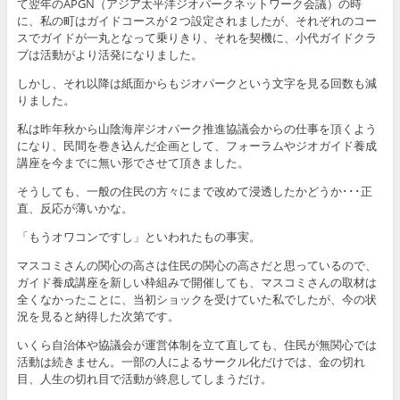
て翌年のAPGN（アジア太平洋ジオパークネットワーク会議）の時
に、私の町はガイドコースが２つ設定されましたが、それぞれのコー
スでガイドが一丸となって乗りきり、それを契機に、小代ガイドクラ
ブは活動がより活発になりました。
しかし、それ以降は紙面からもジオパークという文字を見る回数も減
りました。
私は昨年秋から山陰海岸ジオパーク推進協議会からの仕事を頂くよう
になり、民間を巻き込んだ企画として、フォーラムやジオガイド養成
講座を今までに無い形でさせて頂きました。
そうしても、一般の住民の方々にまで改めて浸透したかどうか･･･正
直、反応が薄いかな。
「もうオワコンですし」といわれたもの事実。
マスコミさんの関心の高さは住民の関心の高さだと思っているので、
ガイド養成講座を新しい枠組みで開催しても、マスコミさんの取材は
全くなかったことに、当初ショックを受けていた私でしたが、今の状
況を見ると納得した次第です。
いくら自治体や協議会が運営体制を立て直しても、住民が無関心では
活動は続きません。一部の人によるサークル化だけでは、金の切れ
目、人生の切れ目で活動が終息してしまうだけ。