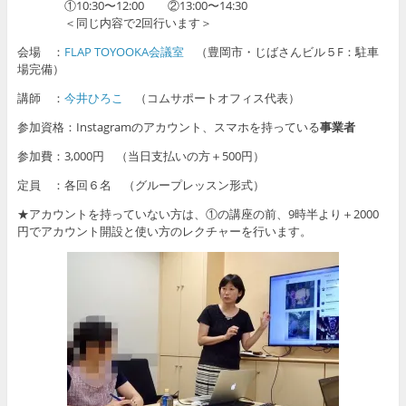
①10:30〜12:00 ②13:00〜14:30
＜同じ内容で2回行います＞
会場 ：
FLAP TOYOOKA会議室
（豊岡市・じばさんビル５F：駐車
場完備）
講師 ：
今井ひろこ
（コムサポートオフィス代表）
参加資格：Instagramのアカウント、スマホを持っている
事業者
参加費：3,000円 （当日支払いの方＋500円）
定員 ：各回６名 （グループレッスン形式）
★アカウントを持っていない方は、①の講座の前、9時半より＋2000
円でアカウント開設と使い方のレクチャーを行います。