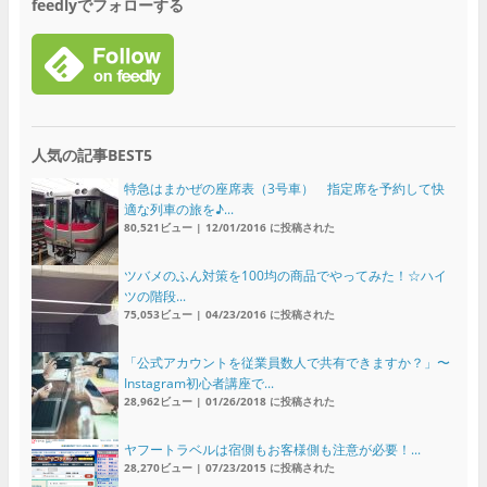
feedlyでフォローする
人気の記事BEST5
特急はまかぜの座席表（3号車） 指定席を予約して快
適な列車の旅を♪...
80,521ビュー
|
12/01/2016 に投稿された
ツバメのふん対策を100均の商品でやってみた！☆ハイ
ツの階段...
75,053ビュー
|
04/23/2016 に投稿された
「公式アカウントを従業員数人で共有できますか？」〜
Instagram初心者講座で...
28,962ビュー
|
01/26/2018 に投稿された
ヤフートラベルは宿側もお客様側も注意が必要！...
28,270ビュー
|
07/23/2015 に投稿された