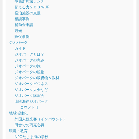
事務所周辺ランチ
伝える力２００％UP
宿泊施設の支援
相談事例
補助金申請
観光
販促事例
ジオパーク
ガイド
ジオパークとは？
ジオパークの恵み
ジオパークの旅
ジオパークの植物
ジオパークの販促物＆教材
ジオパークビジネス
ジオパーク大会など
ジオパーク講演会
山陰海岸ジオパーク
コウノトリ
地域活性化
外国人観光客（インバウンド）
田舎での商売心得
環境・教育
NPOたじま海の学校