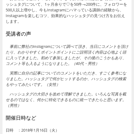
ッシュタグについて、1ヶ月余りで♡を50件→200件に、フォロワーを
500人以上増やし、今もInstagramにハマっている講師の経験から、
Instagramを楽しむコツ、効果的なハッシュタグの見つけ方をお伝え
します。
受講者の声
事前に弊社のInstagramについて調べて頂き、当日にコメントを頂け
たり、わかりやすくポイントポイントにご説明頂く内容は心地よく頭
に入ってきました。初めて参加しましたが、その後のこうかもあり、
コメント等も入るようになりました。（40代・男性）
実際に自分の記事についてのコメントをいただき、すごく参考にな
りました。ハッシュタグで何がヒットするのか、ハッシュタグの検索
もやってみたいです。（女性）
ハッシュタグの大切さを改めて理解できました。いろんな写真を載
せるのではなく、何かに特化できるものに統一できたらと思います。
（男性）
開催日時など
日時 ：2018年1月16日（火）