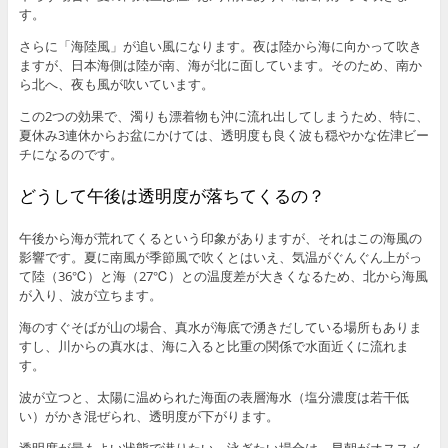
す。
さらに「海陸風」が追い風になります。夜は陸から海に向かって吹き
ますが、日本海側は陸が南、海が北に面しています。そのため、南か
ら北へ、夜も風が吹いています。
この2つの効果で、濁りも漂着物も沖に流れ出してしまうため、特に、
夏休み3連休からお盆にかけては、透明度も良く波も穏やかな佐津ビー
チになるのです。
どうして午後は透明度が落ちてくるの？
午後から海が荒れてくるという印象がありますが、それはこの海風の
影響です。夏に南風が季節風で吹くとはいえ、気温がぐんぐん上がっ
て陸（36℃）と海（27℃）との温度差が大きくなるため、北から海風
が入り、波が立ちます。
海のすぐそばが山の場合、真水が海底で湧きだしている場所もありま
すし、川からの真水は、海に入ると比重の関係で水面近くに流れま
す。
波が立つと、太陽に温められた海面の表層海水（塩分濃度は若干低
い）がかき混ぜられ、透明度が下がります。