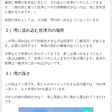
最初に東隣の安木浜に当たり、そのあとに佐津ビーチに入ってきま
す。（他の浜と違って佐津ビーチの漂着物が少ないのは、先に安木浜
に揚がるためです。）
自然の流れとしては、その後、湾の外へ出るようになっています。
２）湾に流れ込む佐津川の場所
この湾に流れ込む川で比較的大きな川は佐津川（二級河川）がありま
す。位置に注目すると、海流の流れの最後のほうになります。
大雨などで赤茶けた水が入ってきても、多くは海へ出るようになり、
（多少は循環して、佐津ビーチに入りますので多少濁ります）真水の
影響は一級河川に比べれば少ないです。
３）湾の深さ
この浜はドン深です。私たちがダイビングをする浜の端では、10m沖
へ泳ぐと、もう水深が2mを超えています。
川からの砂の供給が少なく、冬に荒波と共に海から運ばれてくるだけ
です。