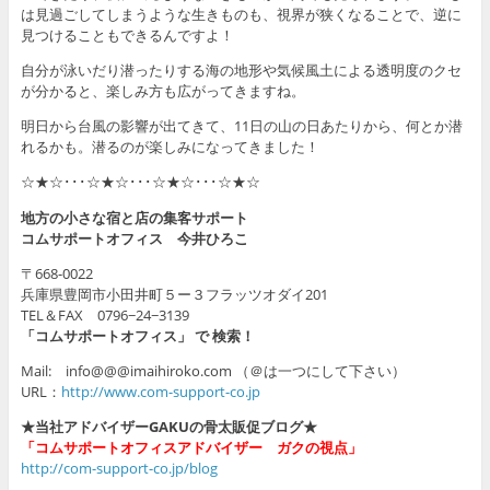
は見過ごしてしまうような生きものも、視界が狭くなることで、逆に
見つけることもできるんですよ！
自分が泳いだり潜ったりする海の地形や気候風土による透明度のクセ
が分かると、楽しみ方も広がってきますね。
明日から台風の影響が出てきて、11日の山の日あたりから、何とか潜
れるかも。潜るのが楽しみになってきました！
☆★☆･･･☆★☆･･･☆★☆･･･☆★☆
地方の小さな宿と店の集客サポート
コムサポートオフィス 今井ひろこ
〒668-0022
兵庫県豊岡市小田井町５ー３フラッツオダイ201
TEL＆FAX 0796−24−3139
「コムサポートオフィス」 で 検索！
Mail: info@@@imaihiroko.com （＠は一つにして下さい）
URL：
http://www.com-support-co.jp
★当社アドバイザーGAKUの骨太販促ブログ★
「コムサポートオフィスアドバイザー ガクの視点」
http://com-support-co.jp/blog