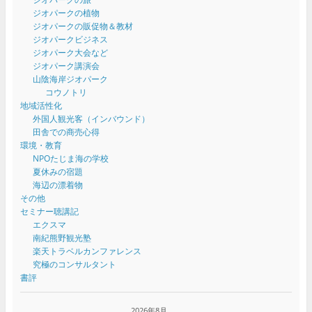
ジオパークの植物
ジオパークの販促物＆教材
ジオパークビジネス
ジオパーク大会など
ジオパーク講演会
山陰海岸ジオパーク
コウノトリ
地域活性化
外国人観光客（インバウンド）
田舎での商売心得
環境・教育
NPOたじま海の学校
夏休みの宿題
海辺の漂着物
その他
セミナー聴講記
エクスマ
南紀熊野観光塾
楽天トラベルカンファレンス
究極のコンサルタント
書評
2026年8月