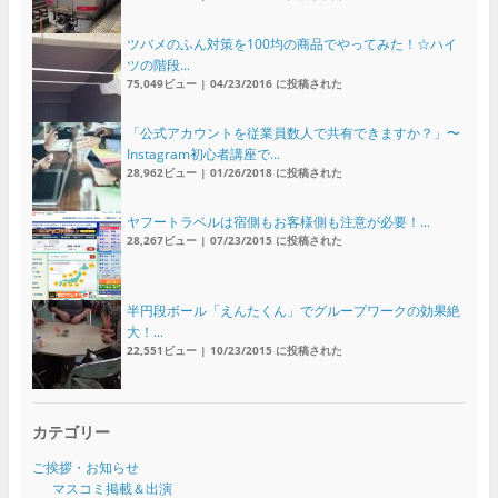
ツバメのふん対策を100均の商品でやってみた！☆ハイ
ツの階段...
75,049ビュー
|
04/23/2016 に投稿された
「公式アカウントを従業員数人で共有できますか？」〜
Instagram初心者講座で...
28,962ビュー
|
01/26/2018 に投稿された
ヤフートラベルは宿側もお客様側も注意が必要！...
28,267ビュー
|
07/23/2015 に投稿された
半円段ボール「えんたくん」でグループワークの効果絶
大！...
22,551ビュー
|
10/23/2015 に投稿された
カテゴリー
ご挨拶・お知らせ
マスコミ掲載＆出演