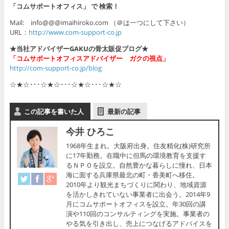
「コムサポートオフィス」 で 検索！
Mail: info@@@imaihiroko.com （＠は一つにして下さい）
URL：
http://www.com-support-co.jp
★当社アドバイザーGAKUの骨太販促ブログ★
「コムサポートオフィスアドバイザー ガクの視点」
http://com-support-co.jp/blog
☆★☆･･･☆★☆･･･☆★☆･･･☆★☆
この記事を書いた人
最新の記事
今井 ひろこ
1968年生まれ。大阪府出身。住友精化(株)研究所
に17年勤務。在職中に但馬の環境教育を支援す
るＮＰＯを設立。自然豊かな暮らしに憧れ、日本
海に面する兵庫県最北の町・香美町へ移住。
2010年より観光まちづくりに関わり、地域資源
を活かしきれていない事業者に出会う。2014年9
月にコムサポートオフィスを設立。年30回の講
演や110回のコンサルティングを実施。事業者の
やる気を引き出し、売上につなげるアドバイスを