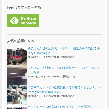
feedlyでフォローする
人気の記事BEST5
特急はまかぜの座席表（3号車） 指定席を予約して快
適な列車の旅を♪...
80,529ビュー
|
12/01/2016 に投稿された
ツバメのふん対策を100均の商品でやってみた！☆ハイ
ツの階段...
75,058ビュー
|
04/23/2016 に投稿された
「公式アカウントを従業員数人で共有できますか？」〜
Instagram初心者講座で...
28,963ビュー
|
01/26/2018 に投稿された
ヤフートラベルは宿側もお客様側も注意が必要！...