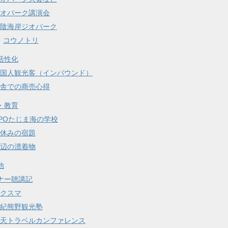
オパーク講演会
陰海岸ジオパーク
コウノトリ
活性化
国人観光客（インバウンド）
舎での商売心得
・教育
POたじま海の学校
休みの宿題
辺の漂着物
他
ナー聴講記
クスマ
紀熊野観光塾
天トラベルカンファレンス