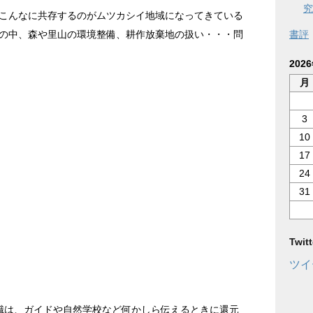
究
こんなに共存するのがムツカシイ地域になってきている
書評
の中、森や里山の環境整備、耕作放棄地の扱い・・・問
202
月
3
10
17
24
31
Twi
ツイ
識は、ガイドや自然学校など何かしら伝えるときに還元