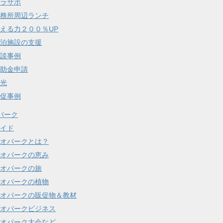
ラサポ
務所周辺ランチ
える力２００％UP
泊施設の支援
談事例
助金申請
光
促事例
パーク
イド
オパークとは？
オパークの恵み
オパークの旅
オパークの植物
オパークの販促物＆教材
オパークビジネス
オパーク大会など