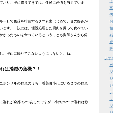
ミ
ており、里に降りてきては、住民に恐怖を与えていま
事
伝
ルーして集落を徘徊するクマも出はじめて、食の好みが
宿
います。一説には、埋設処理した鹿肉を掘って食べてい
相
かかったものを食べているということも猟師さんから伺
補
観
販
し、里山に降りてこないようにしないと、ね。
ジオ
ガ
れは消滅の危機？！
ジ
ジ
ニホンザルの群れのうち、香美町小代にいる２つの群れ
ジ
ジ
ジ
に群れが全部で3つあるのですが、小代の2つの群れは数
ジ
ジ