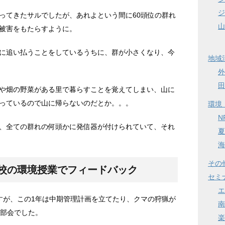
ジ
ってきたサルでしたが、あれよという間に60頭位の群れ
山
被害をもたらすように。
に追い払うことをしているうちに、群が小さくなり、今
地域
外
田
や畑の野菜がある里で暮らすことを覚えてしまい、山に
っているので山に帰らないのだとか。。。
環境
N
、全ての群れの何頭かに発信器が付けられていて、それ
夏
海
その
校の環境授業でフィードバック
セミ
エ
すが、この1年は中期管理計画を立てたり、クマの狩猟が
南
の部会でした。
楽