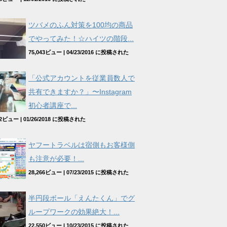
ツバメのふん対策を100均の商品
でやってみた！☆ハイツの階段...
75,043ビュー
|
04/23/2016 に投稿された
「公式アカウントを従業員数人で
共有できますか？」〜Instagram
初心者講座で...
962ビュー
|
01/26/2018 に投稿された
ヤフートラベルは宿側もお客様側
も注意が必要！...
28,266ビュー
|
07/23/2015 に投稿された
半円段ボール「えんたくん」でグ
ループワークの効果絶大！...
22,550ビュー
|
10/23/2015 に投稿された