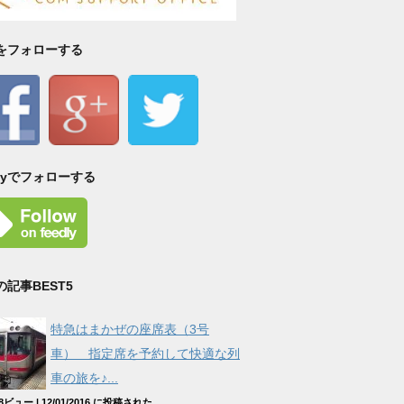
Sをフォローする
dlyでフォローする
の記事BEST5
特急はまかぜの座席表（3号
車） 指定席を予約して快適な列
車の旅を♪...
508ビュー
|
12/01/2016 に投稿された