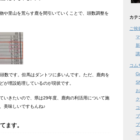
物や里山を荒らす鹿を間引いていくことで、頭数調整を
カテ
ご挨
マ
新
講
コム
G
の頭数です。但馬はダントツに多いんです。ただ、鹿肉を
S
どが埋設処理しているのが現状です。
お
ていきたいので、県は29年度、鹿肉の利活用について施
ク
、美味しいですもんね♪
コ
ブ
プ
てます。
マ