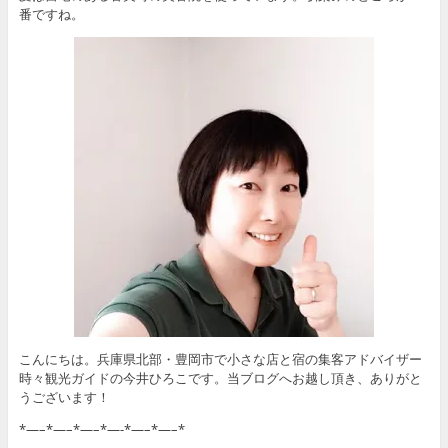
番ですね。
こんにちは。兵庫県北部・豊岡市で小さな店と宿の集客アドバイザー
時々観光ガイドの今井ひろこです。当ブログへお越し頂き、ありがと
うございます！
*—–*—–*—–*—-*—–*—–*