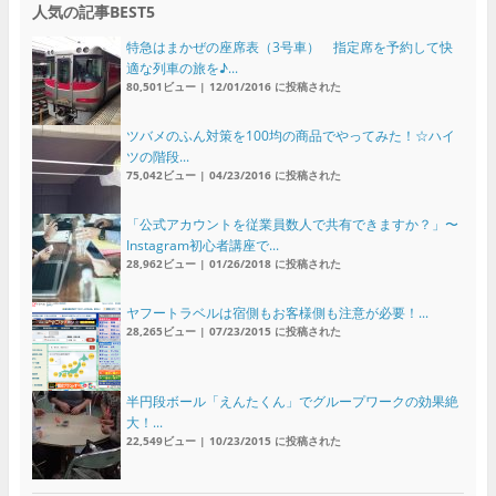
人気の記事BEST5
特急はまかぜの座席表（3号車） 指定席を予約して快
適な列車の旅を♪...
80,501ビュー
|
12/01/2016 に投稿された
ツバメのふん対策を100均の商品でやってみた！☆ハイ
ツの階段...
75,042ビュー
|
04/23/2016 に投稿された
「公式アカウントを従業員数人で共有できますか？」〜
Instagram初心者講座で...
28,962ビュー
|
01/26/2018 に投稿された
ヤフートラベルは宿側もお客様側も注意が必要！...
28,265ビュー
|
07/23/2015 に投稿された
半円段ボール「えんたくん」でグループワークの効果絶
大！...
22,549ビュー
|
10/23/2015 に投稿された