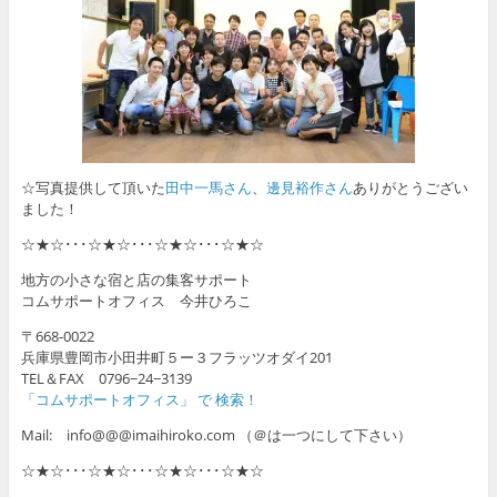
☆写真提供して頂いた
田中一馬さん
、
邊見裕作さん
ありがとうござい
ました！
☆★☆･･･☆★☆･･･☆★☆･･･☆★☆
地方の小さな宿と店の集客サポート
コムサポートオフィス 今井ひろこ
〒668-0022
兵庫県豊岡市小田井町５ー３フラッツオダイ201
TEL＆FAX 0796−24−3139
「コムサポートオフィス」 で 検索！
Mail: info@@@imaihiroko.com （＠は一つにして下さい）
☆★☆･･･☆★☆･･･☆★☆･･･☆★☆