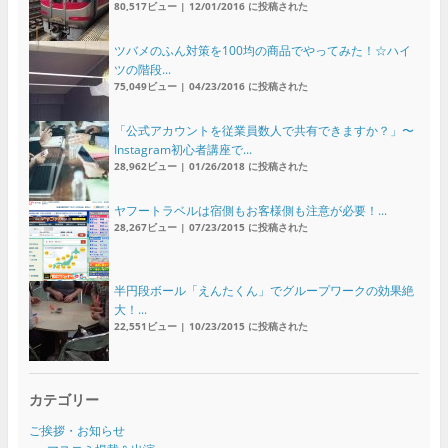
80,517ビュー
|
12/01/2016 に投稿された
ツバメのふん対策を100均の商品でやってみた！☆ハイ
ツの階段...
75,049ビュー
|
04/23/2016 に投稿された
「公式アカウントを従業員数人で共有できますか？」〜
Instagram初心者講座で...
28,962ビュー
|
01/26/2018 に投稿された
ヤフートラベルは宿側もお客様側も注意が必要！...
28,267ビュー
|
07/23/2015 に投稿された
半円段ボール「えんたくん」でグループワークの効果絶
大！...
22,551ビュー
|
10/23/2015 に投稿された
カテゴリー
ご挨拶・お知らせ