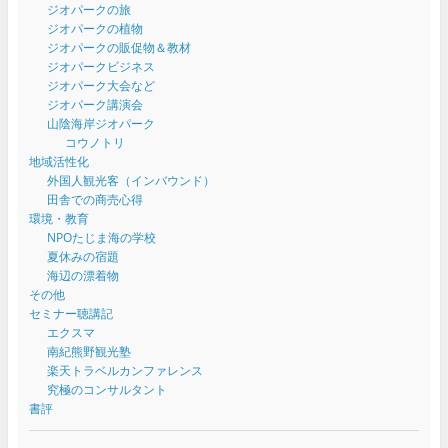
ジオパークの旅
ジオパークの植物
ジオパークの販促物＆教材
ジオパークビジネス
ジオパーク大会など
ジオパーク講演会
山陰海岸ジオパーク
コウノトリ
地域活性化
外国人観光客（インバウンド）
田舎での商売心得
環境・教育
NPOたじま海の学校
夏休みの宿題
海辺の漂着物
その他
セミナー聴講記
エクスマ
南紀熊野観光塾
楽天トラベルカンファレンス
究極のコンサルタント
書評