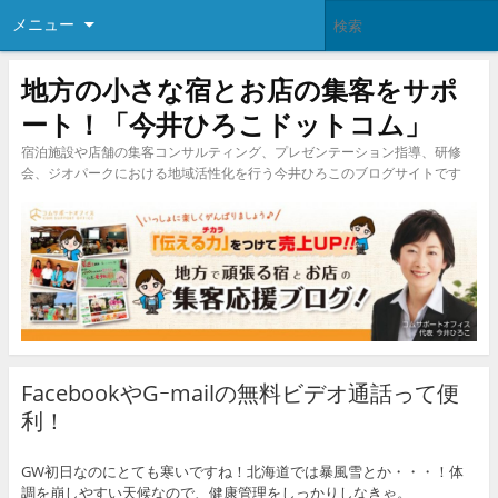
メニュー
地方の小さな宿とお店の集客をサポ
ート！「今井ひろこドットコム」
宿泊施設や店舗の集客コンサルティング、プレゼンテーション指導、研修
会、ジオパークにおける地域活性化を行う今井ひろこのブログサイトです
FacebookやGｰmailの無料ビデオ通話って便
利！
GW初日なのにとても寒いですね！北海道では暴風雪とか・・・！体
調を崩しやすい天候なので、健康管理をしっかりしなきゃ。