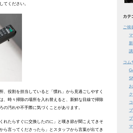
してください。
カテ
ご挨
マ
新
講
コム
G
S
お
所、役割を担当していると「慣れ」から見過ごしやすく
ク
は、時々掃除の場所を入れ替えると、新鮮な目線で掃除
コ
ろの汚れや不手際に気づくことがあります。
ブ
プ
くれたらすぐに交換したのに」と嘆き節が聞こえてきそ
マ
から言ってくださったら」とスタッフから言葉が出てき