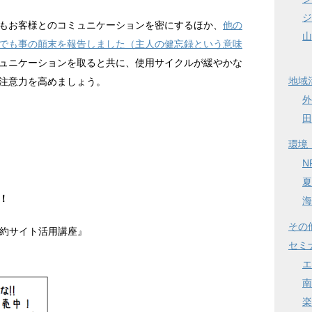
ジ
もお客様とのコミュニケーションを密にするほか、
他の
山
でも事の顛末を報告しました（主人の健忘録という意味
ュニケーションを取ると共に、使用サイクルが緩やかな
地域
注意力を高めましょう。
外
田
環境
N
夏
！
海
その
予約サイト活用講座』
セミ
エ
南
楽