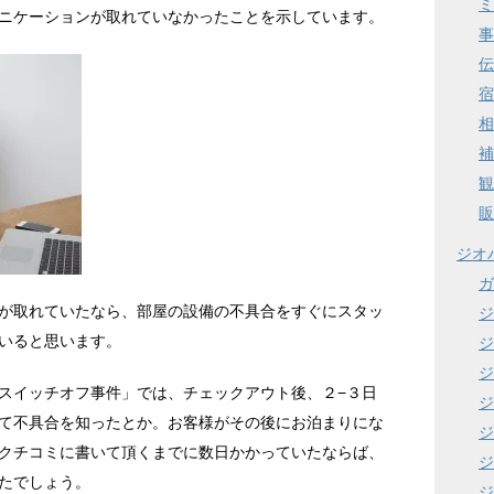
ミ
ニケーションが取れていなかったことを示しています。
事
伝
宿
相
補
観
販
ジオ
ガ
が取れていたなら、部屋の設備の不具合をすぐにスタッ
ジ
いると思います。
ジ
ジ
スイッチオフ事件」では、チェックアウト後、２−３日
ジ
て不具合を知ったとか。お客様がその後にお泊まりにな
ジ
クチコミに書いて頂くまでに数日かかっていたならば、
ジ
たでしょう。
ジ