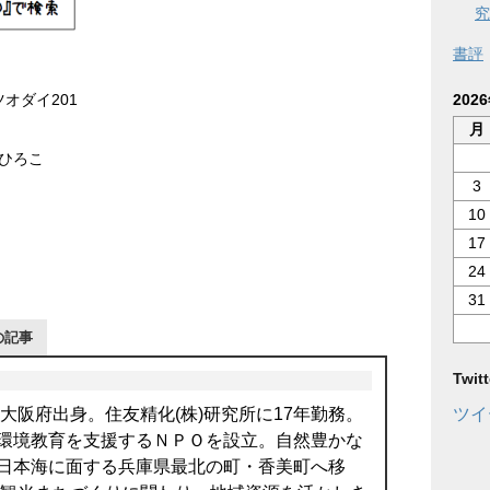
究
書評
202
オダイ201
月
ひろこ
3
10
17
24
31
の記事
Twi
ツイ
。大阪府出身。住友精化(株)研究所に17年勤務。
環境教育を支援するＮＰＯを設立。自然豊かな
日本海に面する兵庫県最北の町・香美町へ移