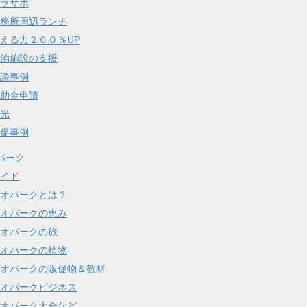
ラサポ
務所周辺ランチ
える力２００％UP
泊施設の支援
談事例
助金申請
光
促事例
パーク
イド
オパークとは？
オパークの恵み
オパークの旅
オパークの植物
オパークの販促物＆教材
オパークビジネス
オパーク大会など