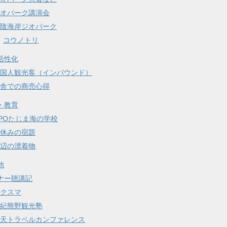
オパーク講演会
陰海岸ジオパーク
コウノトリ
活性化
国人観光客（インバウンド）
舎での商売心得
・教育
POたじま海の学校
休みの宿題
辺の漂着物
他
ナー聴講記
クスマ
紀熊野観光塾
天トラベルカンファレンス