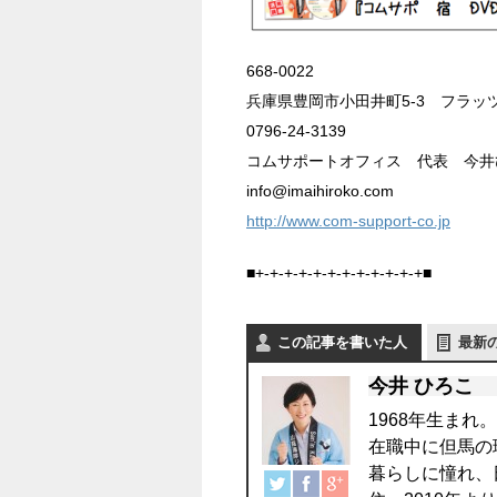
668-0022
兵庫県豊岡市小田井町5-3 フラッツ
0796-24-3139
コムサポートオフィス 代表 今井
info@imaihiroko.com
http://www.com-support-co.jp
■+-+-+-+-+-+-+-+-+-+-+-+■
この記事を書いた人
最新
今井 ひろこ
1968年生まれ
在職中に但馬の
暮らしに憧れ、