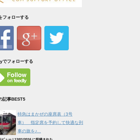
Sをフォローする
dlyでフォローする
の記事BEST5
特急はまかぜの座席表（3号
車） 指定席を予約して快適な列
車の旅を♪...
515ビュー
|
12/01/2016 に投稿された