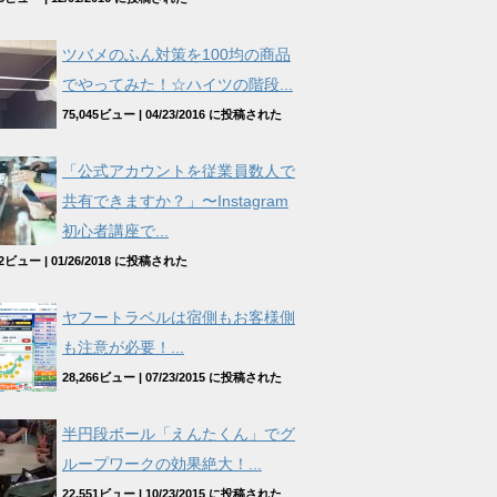
ツバメのふん対策を100均の商品
でやってみた！☆ハイツの階段...
75,045ビュー
|
04/23/2016 に投稿された
「公式アカウントを従業員数人で
共有できますか？」〜Instagram
初心者講座で...
962ビュー
|
01/26/2018 に投稿された
ヤフートラベルは宿側もお客様側
も注意が必要！...
28,266ビュー
|
07/23/2015 に投稿された
半円段ボール「えんたくん」でグ
ループワークの効果絶大！...
22,551ビュー
|
10/23/2015 に投稿された