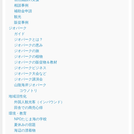
相談事例
補助金申請
観光
販促事例
ジオパーク
ガイド
ジオパークとは？
ジオパークの恵み
ジオパークの旅
ジオパークの植物
ジオパークの販促物＆教材
ジオパークビジネス
ジオパーク大会など
ジオパーク講演会
山陰海岸ジオパーク
コウノトリ
地域活性化
外国人観光客（インバウンド）
田舎での商売心得
環境・教育
NPOたじま海の学校
夏休みの宿題
海辺の漂着物