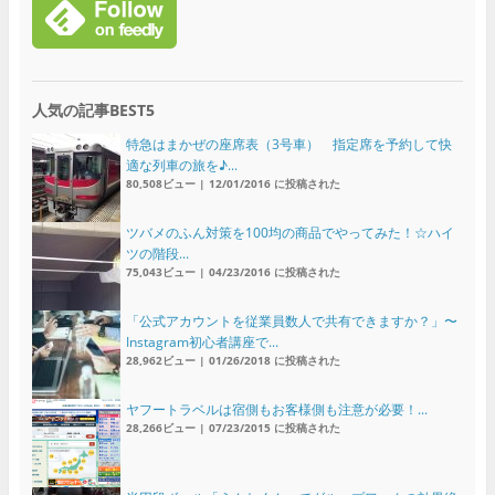
人気の記事BEST5
特急はまかぜの座席表（3号車） 指定席を予約して快
適な列車の旅を♪...
80,508ビュー
|
12/01/2016 に投稿された
ツバメのふん対策を100均の商品でやってみた！☆ハイ
ツの階段...
75,043ビュー
|
04/23/2016 に投稿された
「公式アカウントを従業員数人で共有できますか？」〜
Instagram初心者講座で...
28,962ビュー
|
01/26/2018 に投稿された
ヤフートラベルは宿側もお客様側も注意が必要！...
28,266ビュー
|
07/23/2015 に投稿された