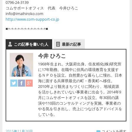
0796-24-3139
コムサポートオフィス 代表 今井ひろこ
info@imaihiroko.com
http://www.com-support-co.jp
■+-+-+-+-+-+-+-+-+-+-+-+■
この記事を書いた人
最新の記事
今井 ひろこ
1968年生まれ。大阪府出身。住友精化(株)研究所
に17年勤務。在職中に但馬の環境教育を支援す
るＮＰＯを設立。自然豊かな暮らしに憧れ、日本
海に面する兵庫県最北の町・香美町へ移住。
2010年より観光まちづくりに関わり、地域資源
を活かしきれていない事業者に出会う。2014年9
月にコムサポートオフィスを設立。年30回の講
演や110回のコンサルティングを実施。事業者の
やる気を引き出し、売上につなげるアドバイスを
している。
2015年11月26日
コメントを残す