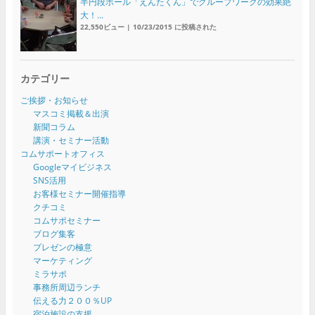
半円段ボール「えんたくん」でグループワークの効果絶
大！...
22,550ビュー
|
10/23/2015 に投稿された
カテゴリー
ご挨拶・お知らせ
マスコミ掲載＆出演
新聞コラム
講演・セミナー活動
コムサポートオフィス
Googleマイビジネス
SNS活用
お客様セミナー開催指導
クチコミ
コムサポセミナー
ブログ集客
プレゼンの極意
マーケティング
ミラサポ
事務所周辺ランチ
伝える力２００％UP
宿泊施設の支援