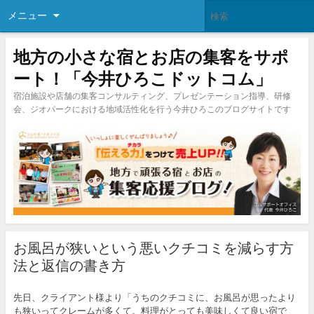
メニュー
地方の小さな宿とお店の集客をサポ
ート！「今井ひろこドットコム」
宿泊施設や店舗の集客コンサルティング、プレゼンテーション指導、研修
会、ジオパークにおける地域活性化を行う今井ひろこのブログサイトです
お風呂が狭いという悪いクチコミを減らす方
法と返信の書き方
先日、クライアント様より「うちのクチコミに、お風呂が思ったより
も狭いってクレームが多くて。料理がとっても美味しくて良い宿で