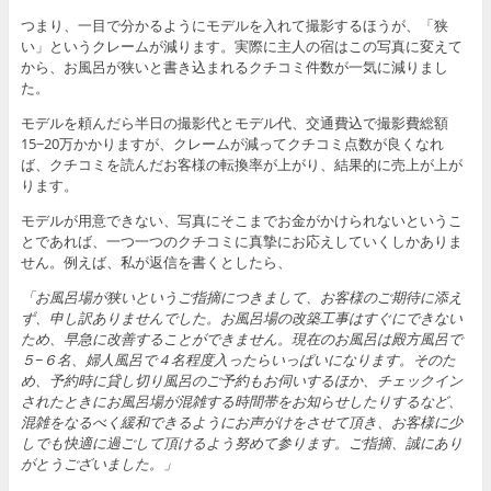
つまり、一目で分かるようにモデルを入れて撮影するほうが、「狭
い」というクレームが減ります。実際に主人の宿はこの写真に変えて
から、お風呂が狭いと書き込まれるクチコミ件数が一気に減りまし
た。
モデルを頼んだら半日の撮影代とモデル代、交通費込で撮影費総額
15−20万かかりますが、クレームが減ってクチコミ点数が良くなれ
ば、クチコミを読んだお客様の転換率が上がり、結果的に売上が上が
ります。
モデルが用意できない、写真にそこまでお金がかけられないというこ
とであれば、一つ一つのクチコミに真摯にお応えしていくしかありま
せん。例えば、私が返信を書くとしたら、
「お風呂場が狭いというご指摘につきまして、お客様のご期待に添え
ず、申し訳ありませんでした。お風呂場の改築工事はすぐにできない
ため、早急に改善することができません。現在のお風呂は殿方風呂で
５−６名、婦人風呂で４名程度入ったらいっぱいになります。そのた
め、予約時に貸し切り風呂のご予約もお伺いするほか、チェックイン
されたときにお風呂場が混雑する時間帯をお知らせしたりするなど、
混雑をなるべく緩和できるようにお声がけをさせて頂き、お客様に少
しでも快適に過ごして頂けるよう努めて参ります。ご指摘、誠にあり
がとうございました。」