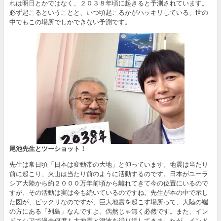
れは明日とかではなく、２０３８年頃に起きると予測されています。
必ず起こるということと、いつ頃起こるかがハッキリしている、世の
中でもこの場所でしかできない予測です。
尾池先生とツーショット！
先生は常日頃「日本は変動帯の大地」と仰っています。地震は当たり
前に起こり、火山は当たり前のように活動するのです。日本がユーラ
シア大陸から約２０００万年前頃から離れてきて今の位置にいるので
すが、その活動は実は今も続いているのですね。先生が本の中で示し
た図が、ビックリなのですが、巨大地震を起こす場所って、大陸の端
の方にある「列島」なんですよ。偶然じゃ無く必然です。また、イン
ドネシアで過去何度も大地震と津波を繰り返してきましたが、インド