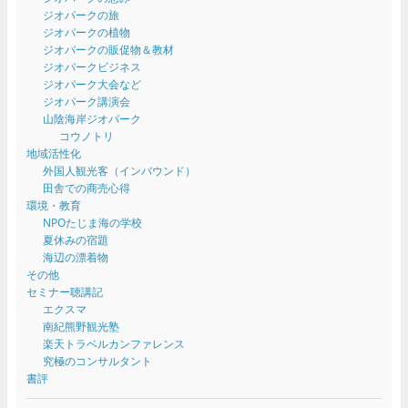
ジオパークの旅
ジオパークの植物
ジオパークの販促物＆教材
ジオパークビジネス
ジオパーク大会など
ジオパーク講演会
山陰海岸ジオパーク
コウノトリ
地域活性化
外国人観光客（インバウンド）
田舎での商売心得
環境・教育
NPOたじま海の学校
夏休みの宿題
海辺の漂着物
その他
セミナー聴講記
エクスマ
南紀熊野観光塾
楽天トラベルカンファレンス
究極のコンサルタント
書評