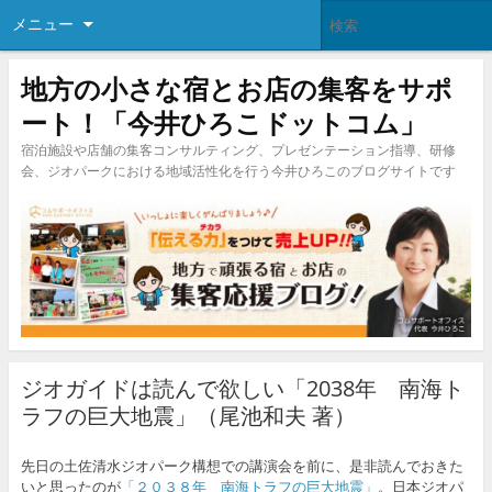
メニュー
地方の小さな宿とお店の集客をサポ
ート！「今井ひろこドットコム」
宿泊施設や店舗の集客コンサルティング、プレゼンテーション指導、研修
会、ジオパークにおける地域活性化を行う今井ひろこのブログサイトです
ジオガイドは読んで欲しい「2038年 南海ト
ラフの巨大地震」（尾池和夫 著）
先日の土佐清水ジオパーク構想での講演会を前に、是非読んでおきた
いと思ったのが
「２０３８年 南海トラフの巨大地震」
。日本ジオパ