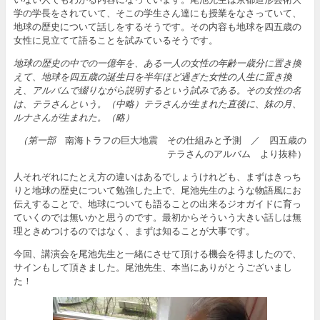
学の学長をされていて、そこの学生さん達にも授業をなさっていて、
地球の歴史について話しをするそうです。その内容も地球を四五歳の
女性に見立てて語ることを試みているそうです。
地球の歴史の中での一億年を、ある一人の女性の年齢一歳分に置き換
えて、地球を四五歳の誕生日を半年ほど過ぎた女性の人生に置き換
え、アルバムで綴りながら説明するという試みである。その女性の名
は、テラさんという。（中略）テラさんが生まれた直後に、妹の月、
ルナさんが生まれた。（略）
（第一部
南海トラフの巨大地震 その仕組みと予測 ／ 四五歳の
テラさんのアルバム より抜粋）
人それぞれにたとえ方の違いはあるでしょうけれども、まずはきっち
りと地球の歴史について勉強した上で、尾池先生のような物語風にお
伝えすることで、地球についても語ることの出来るジオガイドに育っ
ていくのでは無いかと思うのです。最初からそういう大きい話しは無
理ときめつけるのではなく、まずは知ることが大事です。
今回、講演会を尾池先生と一緒にさせて頂ける機会を得ましたので、
サインもして頂きました。尾池先生、本当にありがとうございまし
た！