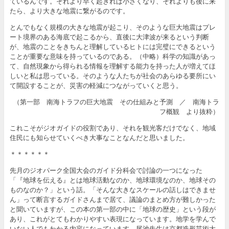
ているんです。それより早く起きれば小さくなり、それよりも後に来
たら、より大きな地震に繋がるのです。
とんでもなく規模の大きな地震が起こり、そのような巨大地震はプレ
ート境界のある海底で起こるから、直後に大津波が来るという判断
が、地震のことをきちんと理解しているヒトには完璧にできるという
ことが重要な意味を持っているのである。（中略）科学の知識があっ
て、自然現象から得られる情報を理解する能力を持った人が増えてほ
しいと私は思っている。そのような人たちが社会のあらゆる要所にい
て開設することが、災害の軽減につながっていくと思う。
（第一部 南海トラフの巨大地震 その仕組みと予測 ／ 南海トラ
フ概観 より抜粋）
これこそがジオガイドの役割であり、それを観光客だけでなく、地域
住民にも知らせていくべき大事なことなんだと思いました。
＊＊＊＊＊＊
先月のジオパーク全国大会のガイド分科会で討論の一つになった
「『地球を伝える』とは地球活動なのか、地球環境なのか、地球その
ものなのか？」という話。「そんな大きなスケールの話しはできませ
ん」って断言するガイドさんまで居て、議論のまとめ方が難しかった
と聞いていますが、この本の第一部の中に「地球の歴史」という段が
あり、これがとてもわかりやすい表現になっています。地学を学んで
いない人でもわかる内容になっています。尾池先生は京都造形芸術大