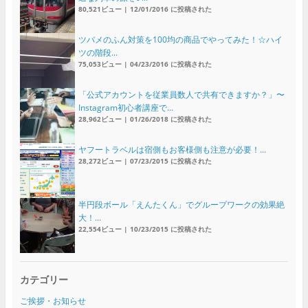
80,521ビュー
|
12/01/2016 に投稿された
ツバメのふん対策を100均の商品でやってみた！☆ハイ
ツの階段...
75,053ビュー
|
04/23/2016 に投稿された
「公式アカウントを従業員数人で共有できますか？」〜
Instagram初心者講座で...
28,962ビュー
|
01/26/2018 に投稿された
ヤフートラベルは宿側もお客様側も注意が必要！...
28,272ビュー
|
07/23/2015 に投稿された
半円段ボール「えんたくん」でグループワークの効果絶
大！...
22,554ビュー
|
10/23/2015 に投稿された
カテゴリー
ご挨拶・お知らせ