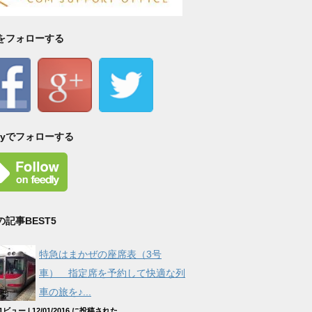
Sをフォローする
dlyでフォローする
の記事BEST5
特急はまかぜの座席表（3号
車） 指定席を予約して快適な列
車の旅を♪...
521ビュー
|
12/01/2016 に投稿された