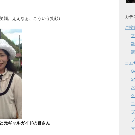
カテ
笑顔。ええなぁ、こういう笑顔♪
ご挨
マ
新
講
コム
G
S
お
ク
コ
ブ
プ
と元ギャルガイドの皆さん
マ