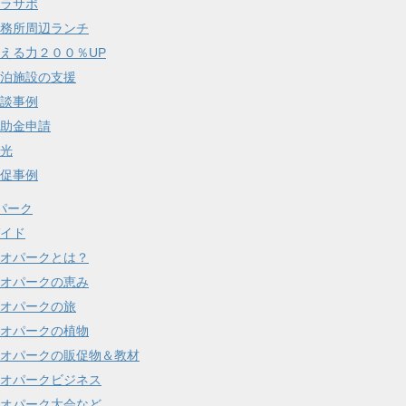
ラサポ
務所周辺ランチ
える力２００％UP
泊施設の支援
談事例
助金申請
光
促事例
パーク
イド
オパークとは？
オパークの恵み
オパークの旅
オパークの植物
オパークの販促物＆教材
オパークビジネス
オパーク大会など