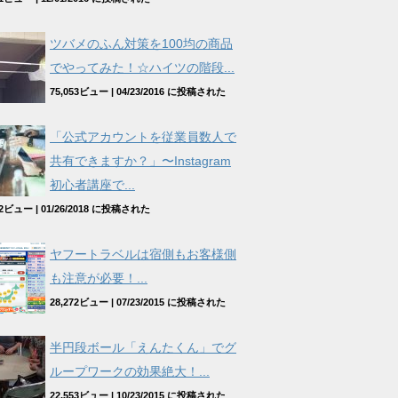
ツバメのふん対策を100均の商品
でやってみた！☆ハイツの階段...
75,053ビュー
|
04/23/2016 に投稿された
「公式アカウントを従業員数人で
共有できますか？」〜Instagram
初心者講座で...
962ビュー
|
01/26/2018 に投稿された
ヤフートラベルは宿側もお客様側
も注意が必要！...
28,272ビュー
|
07/23/2015 に投稿された
半円段ボール「えんたくん」でグ
ループワークの効果絶大！...
22,553ビュー
|
10/23/2015 に投稿された