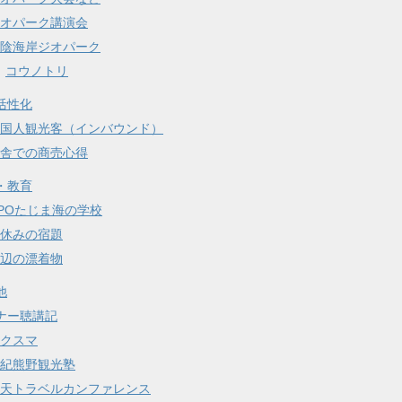
オパーク講演会
陰海岸ジオパーク
コウノトリ
活性化
国人観光客（インバウンド）
舎での商売心得
・教育
POたじま海の学校
休みの宿題
辺の漂着物
他
ナー聴講記
クスマ
紀熊野観光塾
天トラベルカンファレンス