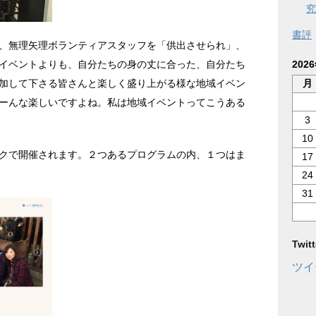
究
書評
、無理矢理ボランティアスタッフを「供出させられ」、
202
イベントよりも、自分たちの身の丈に合った、自分たち
月
加して下さる皆さんと楽しく盛り上がる様な地域イベン
ーんな楽しいですよね。私は地域イベントってこうある
3
10
クで開催されます。２つあるプログラムの内、１つはま
17
24
31
Twi
ツイ