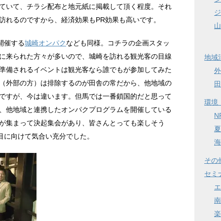
ていて、チラシ配布と地元紙に掲載して頂く程度。それ
ジ
訪れるのですから、経済効果もPR効果も高いです。
山
開催する
城崎オンパク
なども同様。コチラの企画スタッ
に来られた方々が多いので、城崎を訪れる観光客の目線
地域
準備されるイベントは観光客なら誰でもが参加してみた
外
（外部の方）は排除するのが田舎の常だから、他地域の
田
ですが、今は違います。但馬では一番鎖国的だと思って
環境
、他地域と連携したオンパクプログラムを開催している
N
が集まって決起集会があり、皆さんとっても楽しそう
夏
目に向けて気合い充分でした。
海
その
セミ
エ
南
楽