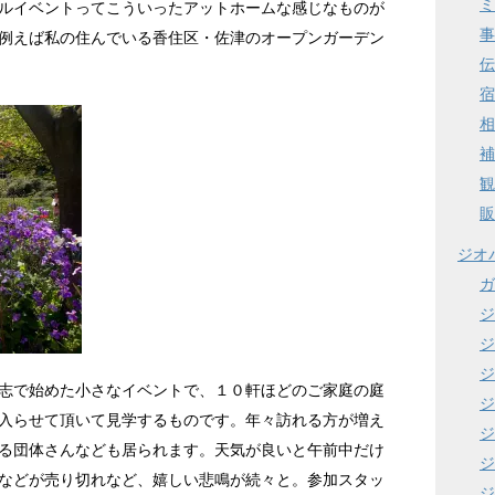
ミ
ルイベントってこういったアットホームな感じなものが
事
例えば私の住んでいる香住区・佐津のオープンガーデン
伝
宿
相
補
観
販
ジオ
ガ
ジ
ジ
ジ
志で始めた小さなイベントで、１０軒ほどのご家庭の庭
ジ
入らせて頂いて見学するものです。年々訪れる方が増え
ジ
る団体さんなども居られます。天気が良いと午前中だけ
ジ
などが売り切れなど、嬉しい悲鳴が続々と。参加スタッ
ジ