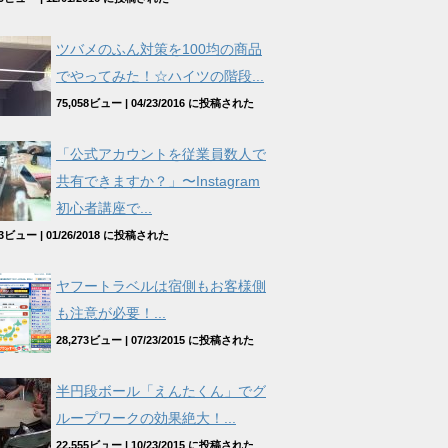
ツバメのふん対策を100均の商品
でやってみた！☆ハイツの階段...
75,058ビュー
|
04/23/2016 に投稿された
「公式アカウントを従業員数人で
共有できますか？」〜Instagram
初心者講座で...
963ビュー
|
01/26/2018 に投稿された
ヤフートラベルは宿側もお客様側
も注意が必要！...
28,273ビュー
|
07/23/2015 に投稿された
半円段ボール「えんたくん」でグ
ループワークの効果絶大！...
22,555ビュー
|
10/23/2015 に投稿された