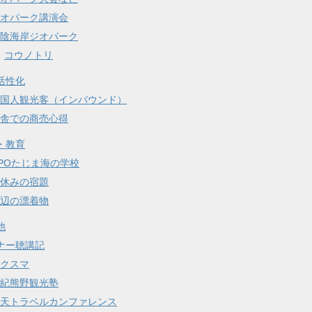
オパーク講演会
陰海岸ジオパーク
コウノトリ
活性化
国人観光客（インバウンド）
舎での商売心得
・教育
POたじま海の学校
休みの宿題
辺の漂着物
他
ナー聴講記
クスマ
紀熊野観光塾
天トラベルカンファレンス