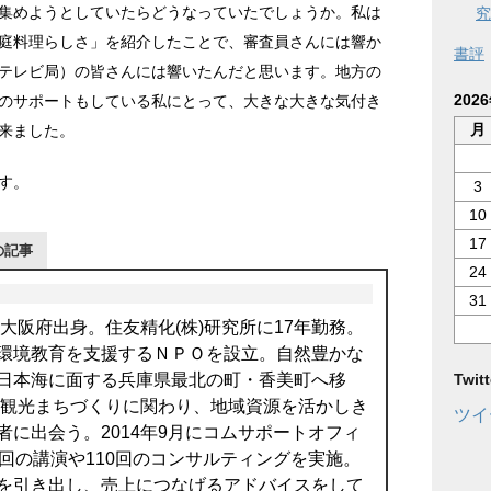
集めようとしていたらどうなっていたでしょうか。私は
究
庭料理らしさ」を紹介したことで、審査員さんには響か
書評
テレビ局）の皆さんには響いたんだと思います。地方の
202
のサポートもしている私にとって、大きな大きな気付き
月
来ました。
す。
3
10
17
の記事
24
31
。大阪府出身。住友精化(株)研究所に17年勤務。
環境教育を支援するＮＰＯを設立。自然豊かな
Twi
日本海に面する兵庫県最北の町・香美町へ移
より観光まちづくりに関わり、地域資源を活かしき
ツイ
者に出会う。2014年9月にコムサポートオフィ
0回の講演や110回のコンサルティングを実施。
を引き出し、売上につなげるアドバイスをして