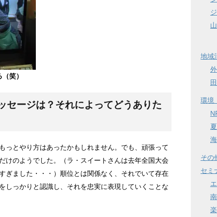
ジ
山
地域
外
る（笑）
田
環境
ッセージは？それによってどうありた
N
夏
海
もっとやり方はあったかもしれません。でも、頑張って
その
だけのようでした。（ラ・スイートさんは去年全国大会
セミ
すぎました・・・）順位とは関係なく、それでいて存在
エ
をしっかりと認識し、それを忠実に表現していくことな
南
楽