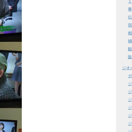
ミ
事
伝
宿
相
補
観
販
ジオ
ガ
ジ
ジ
ジ
ジ
ジ
ジ
ジ