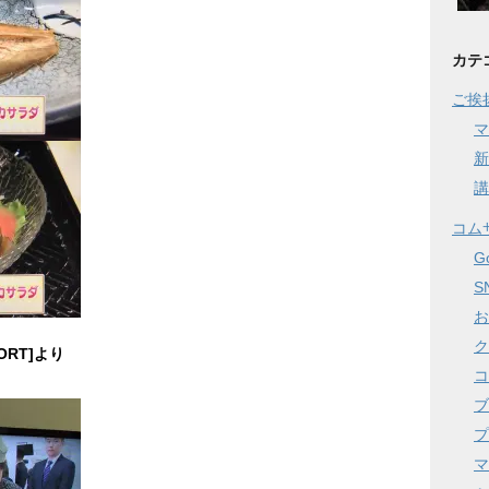
カテ
ご挨
マ
新
講
コム
G
S
お
ク
RT]より
コ
ブ
プ
マ