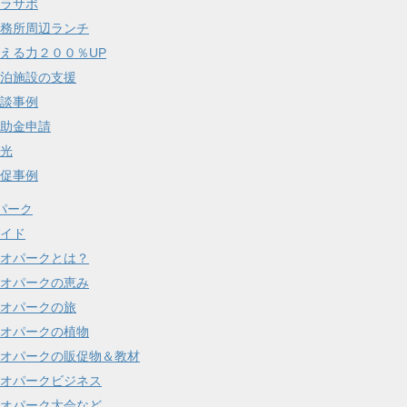
ラサポ
務所周辺ランチ
える力２００％UP
泊施設の支援
談事例
助金申請
光
促事例
パーク
イド
オパークとは？
オパークの恵み
オパークの旅
オパークの植物
オパークの販促物＆教材
オパークビジネス
オパーク大会など