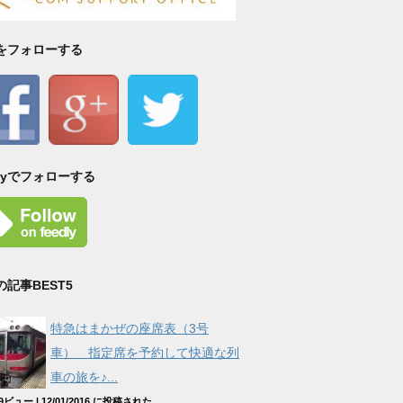
Sをフォローする
dlyでフォローする
の記事BEST5
特急はまかぜの座席表（3号
車） 指定席を予約して快適な列
車の旅を♪...
529ビュー
|
12/01/2016 に投稿された