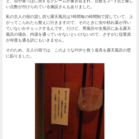
と、虫や葉っぱに関するクレームが書き込まれ、点数も２−３点と厳し
い点数が付けられている施設さんもありました。
私の主人の宿の貸し切り露天風呂は1時間毎の時間制で貸していて、上
がってこられたら整えに行きますので、そのときに虫や枯れ葉が浮い
ていないかチェックするんです。だけど、男風呂や女風呂にある露天
風呂の場合、内湯を通っていかないといけないので、さすがに従業員
が何度も通る訳にもいきません。
そのため、主人の宿では、このようなPOPと救う道具を露天風呂の壁
に貼りました。