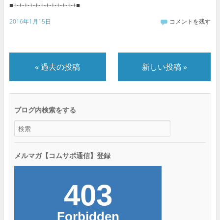
■+-+-+-+-+-+-+-+-+-+-+-+■
2016年1月15日
コメントを残す
«
過去の投稿
新しい投稿
»
ブログ内検索をする
メルマガ【コムサポ通信】登録