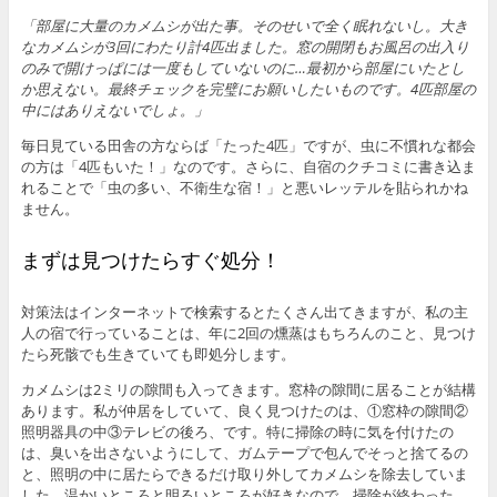
「部屋に大量のカメムシが出た事。そのせいで全く眠れないし。大き
なカメムシが3回にわたり計4匹出ました。窓の開閉もお風呂の出入り
のみで開けっぱには一度もしていないのに…最初から部屋にいたとし
か思えない。最終チェックを完璧にお願いしたいものです。4匹部屋の
中にはありえないでしょ。」
毎日見ている田舎の方ならば「たった4匹」ですが、虫に不慣れな都会
の方は「4匹もいた！」なのです。さらに、自宿のクチコミに書き込ま
れることで「虫の多い、不衛生な宿！」と悪いレッテルを貼られかね
ません。
まずは見つけたらすぐ処分！
対策法はインターネットで検索するとたくさん出てきますが、私の主
人の宿で行っていることは、年に2回の燻蒸はもちろんのこと、見つけ
たら死骸でも生きていても即処分します。
カメムシは2ミリの隙間も入ってきます。窓枠の隙間に居ることが結構
あります。私が仲居をしていて、良く見つけたのは、①窓枠の隙間②
照明器具の中③テレビの後ろ、です。特に掃除の時に気を付けたの
は、臭いを出さないようにして、ガムテープで包んでそっと捨てるの
と、照明の中に居たらできるだけ取り外してカメムシを除去していま
した。温かいところと明るいところが好きなので、掃除が終わった