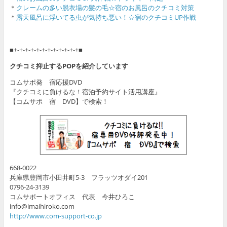
＊
クレームの多い脱衣場の髪の毛☆宿のお風呂のクチコミ対策
＊
露天風呂に浮いてる虫が気持ち悪い！☆宿のクチコミUP作戦
■+-+-+-+-+-+-+-+-+-+-+-+■
クチコミ抑止するPOPを紹介しています
コムサポ発 宿応援DVD
『クチコミに負けるな！宿泊予約サイト活用講座』
【コムサポ 宿 DVD】で検索！
668-0022
兵庫県豊岡市小田井町5-3 フラッツオダイ201
0796-24-3139
コムサポートオフィス 代表 今井ひろこ
info@imaihiroko.com
http://www.com-support-co.jp