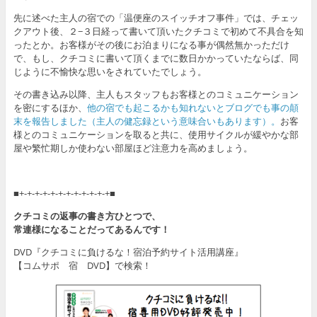
先に述べた主人の宿での「温便座のスイッチオフ事件」では、チェッ
クアウト後、２−３日経って書いて頂いたクチコミで初めて不具合を知
ったとか。お客様がその後にお泊まりになる事が偶然無かっただけ
で、もし、クチコミに書いて頂くまでに数日かかっていたならば、同
じように不愉快な思いをされていたでしょう。
その書き込み以降、主人もスタッフもお客様とのコミュニケーション
を密にするほか、
他の宿でも起こるかも知れないとブログでも事の顛
末を報告しました（主人の健忘録という意味合いもあります）。
お客
様とのコミュニケーションを取ると共に、使用サイクルが緩やかな部
屋や繁忙期しか使わない部屋ほど注意力を高めましょう。
■+-+-+-+-+-+-+-+-+-+-+-+■
クチコミの返事の書き方ひとつで、
常連様になることだってあるんです！
DVD『クチコミに負けるな！宿泊予約サイト活用講座』
【コムサポ 宿 DVD】で検索！