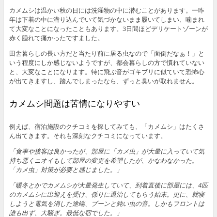
カメムシは温かい秋の日には洗濯物の中に潜むことがあります。一昨
年は下着の中に潜り込んでいて気づかないまま履いてしまい、噛まれ
て大変なことになったこともあります。3日間ほどデリケートゾーンが
赤く腫れて痛かったですました。
田舎暮らしの長い方だと当たり前に居る虫なので「面倒だなぁ！」と
いう程度にしか感じないようですが、都会暮らしの方で慣れていない
と、大変なことになります。特に飛ぶ音がゴキブリに似ていて恐怖心
が出てきますし、踏んでしまったなら、ずっと臭いが取れません。
カメムシ問題は苦情になりやすい
例えば、宿泊施設のクチコミを探してみても、「カメムシ」はたくさ
ん出てきます。それも深刻なクチコミになっています。
「食事や接客は良かったが、部屋に「カメ虫」が大量に入っていて気
持ち悪くニオイもして部屋の変更を希望したが、かなわなかった。
「カメ虫」対策が必要と感じました。」
「暖冬とかでカメムシが大量発生していて、到着直後に部屋には、4匹
のカメムシに出迎えを受け、係りに退治してもらう始末。更に、就寝
しようと電気を消した途端、ブーンと鈍い虫の音。しかもフロントは
誰も出ず、大騒ぎ。最低な宿でした。」