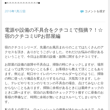
■+-+-+-+-+-+-+-+-+-+-+-+■
2016年1月22日
コメントを残す
電源や設備の不具合をクチコミで指摘？！☆
宿のクチコミUPお部屋編
宿のクチコミシリーズ、先週のお風呂まわりのことではたくさんのア
クセスを頂き、ありがとうございました。それだけお悩みの宿がある
ということで、今日はお部屋の設備・故障に関するクチコミです。
お部屋の設備の故障や不具合は、掃除の時にチェックしますが、場所
によっては気づかないことも多く、お客様から教えて頂くこともあり
ます。例えば、蛇口やトイレのペーパーホルダーなどのように、掃除
の時に使ったり備品を変えたりするものは、大抵気づきます。しか
し、テレビやリモコンのリモコンの不具合の場合、点けてみないと分
からないこともあります。掃除に余裕があるときには最終チェックの
ときに調べますが、宿泊のお客様のチェックアウト後すぐに昼食のお
客様の準備など、時間に余裕が無いときはスルーしてしまいがちで
す。
私の主人の宿でも、ウォシュレットの便座が冷たかったそうで、クチ