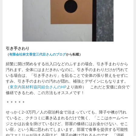
引き手さわり
（
有限会社林文香堂三代目さんのブログ
から転載）
頻繁に開け閉めをする出入口などのふすまの場合、引き手まわりから
汚れます。全体にはまだきれいなのに、引き手のまわりだけが汚れて
いる場合は、「引き手さわり」を貼ることで全体の張り替えをせずに
すみ、引き手のまわりの汚れが隠れ、補強とデザインにもなります。
（
東京内装材料協同組合さんのHP
より抜粋） これだと安価に自分で
修繕できるため、この方法もオススメです！
＊＊＊＊＊
せっかく2−3万円／人の宿泊料金で泊まっていても、障子や襖が汚れ
ていると、クチコミに書き込まれるだけで無く、「ここはホームペー
ジとかはお金を掛けているけど、部屋の修繕にはお金かけない、せこ
い宿」という風に思われてしまいます。部屋で食事を提供する可能性
やファミリーが泊まる宿ほど、障子や襖は汚れるものです。「消耗