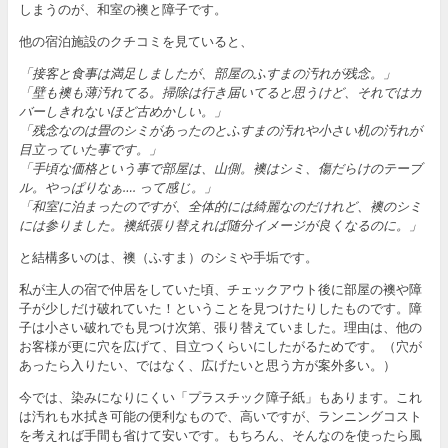
しまうのが、和室の襖と障子です。
他の宿泊施設のクチコミを見ていると、
「接客と食事は満足しましたが、部屋のふすまの汚れが残念。」
「壁も襖も薄汚れてる。掃除は行き届いてると思うけど、それではカ
バーしきれないほど古めかしい。」
「残念なのは畳のシミがあったのとふすまの汚れや小さい机の汚れが
目立っていた事です。」
「手頃な価格という事で部屋は、山側。襖はシミ、傷だらけのテーブ
ル。やっぱりなぁ…. って感じ。」
「和室に泊まったのですが、全体的には綺麗なのだけれど、襖のシミ
には参りました。襖紙張り替えれば随分イメージが良くなるのに。」
と結構多いのは、襖（ふすま）のシミや手垢です。
私が主人の宿で仲居をしていた頃、チェックアウト後に部屋の襖や障
子が少しだけ破れていた！ということを見つけたりしたものです。障
子は小さい破れでも見つけ次第、張り替えていました。理由は、他の
お客様が更に穴を広げて、目立つくらいにしたがるためです。（穴が
あったら入りたい、ではなく、広げたいと思う方が案外多い。）
今では、染みになりにくい「プラスチック障子紙」もあります。これ
は汚れも水拭き可能の便利なもので、高いですが、ランニングコスト
を考えれば手間も省けて安いです。もちろん、そんなのを使ったら風