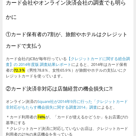
カード会社やオンライン決済会社の調査でも明ら
かに
①カード保有者の7割が、旅館やホテルはクレジット
カードで支払う
カード会社のJCBが毎年行っている
【クレジットカードに関する総合調
査】の 2014年度版 調査結果レポート
によると、2014年はカード保有
者の
72.3％
（男性78.8％、女性65.9％）が旅館やホテルの支払いにク
レジットカードを使っています。
②カード決済非対応は店舗経営の機会損失に?!
オンライン決済の
Square社が2014年9月に行った「クレジットカード
非対応がもたらす機会損失に関する調査2014」調査
によると、
＊カード利用者の
74%
が、「カードが使えるかどうか」をお店選びの
基準にする
＊クレジットカード決済に対応していないお店は、クレジットカード
利用者の21%の来店機会を失っている