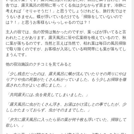
舎では、露天風呂の照明に寄ってくる虫は少なからず居ます。冷静に
考えれば「そりゃそうだ！」と思うでしょうけれども、旅行先ではそ
うもいきません。蝶が浮いているだけでも「掃除をしていないので
は？！」と思うお客様もいらっしゃるのでは？！
主人の宿では、虫の苦情は無かったのですが、葉っぱが浮いてると言
われたことがあります。露天風呂に笹や広葉樹を植えているので、秋
に葉が落ちるのです。当然と言えば当然で、枯れ葉は毎日の風呂掃除
で取り除くのですが、お客様が入浴している時間帯にも葉が落ちてし
まうんです。
他の宿泊施設のクチコミを見てみると
「少し残念だったのは、露天風呂に蛾が沈んでいたりその周りにやは
りアリや虫の死骸がたくさん転がっていました。もう少しお掃除を徹
底された方がよいと感じました。」
「共同露天には､虫を発見してしまいました。」
「露天風呂に虫がたくさん浮き、お湯はかけ流しとの事でしたが、少
ししかたまっておらず、虫がそのままでした。」
「夕方に露天風呂に入ったら笹の葉が何十枚も浮いていた、掃除して
欲しい。」