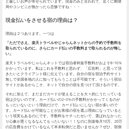
と厳しいお声が寄せられています。現金のみと言われて、近くに郵便
局やコンビニが無かったら悲惨ですね・・・
現金払いをさせる宿の理由は？
理由は２つあります。一つは
「ただでさえ、楽天トラベルやじゃらんネットからの予約で手数料を
取られているのに、さらにカード払いの手数料まで取られるのが悔し
い」
楽天トラベルやじゃらんネットでは宿泊者斡旋手数料がおよそ8−10％
かかっています。私はこれを手数料と思わず、「広告料」と思って頂
きたいとクライアント様に伝えています。自分の宿を宿泊予約サイト
無しで全国各地の人に知ってもらうことは不可能です。そういう宿泊
サイトがあるからこそ、ネットで自分の宿を見つけて頂けるのです。
それに加えて、まだまだカードが使えることを大々的にうたっている
宿は少ないのです。カード払いの2−3％の手数料がかかってくるのが
もったいないという理由だけで、カード払いにしない宿が多いので
す。カード払いが可能なことがお客様の宿を選ぶ理由になっていると
いう現実もあるのにです。手数料をケチったせいで、選ばれなかった
り心象が悪くなるなんてもったいない！！なのに別途毎月10万、20万
の広告費をかけているなんて本末転倒だと思いませんか？ぜひ、宿側