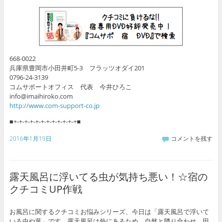
668-0022
兵庫県豊岡市小田井町5-3 フラッツオダイ201
0796-24-3139
コムサポートオフィス 代表 今井ひろこ
info@imaihiroko.com
http://www.com-support-co.jp
■+-+-+-+-+-+-+-+-+-+-+-+■
2016年1月19日
コメントを残す
露天風呂に浮いてる虫が気持ち悪い！☆宿の
クチコミUP作戦
お風呂に関するクチコミお悩みシリーズ、今日は「露天風呂で浮いて
いる虫や葉」です。露天風呂は外にあるため、自然と隣り合わせ。田