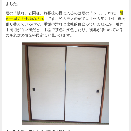
ました。
襖の「破れ」と同様、お客様の目に入るのは襖の「シミ」。特に「
引
き手周辺の手垢の汚れ
」です。私の主人の宿では１〜３年に1回、襖を
張り替えているので、手垢の汚れは比較的目立っていませんが、引き
手周辺が白い襖だと、手垢で茶色に変色したり、襖地がほつれている
のを老舗の旅館や民宿ほど見かけます。