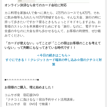
オンライン決済なら全てのカード会社に対応
カニ料理を家族4人で食べに来たら、2万円のコースでも8万円。それ
に飲み物等も入れたら10万円突破するかも。そんな大金、旅行の時に
持って歩きたいですか？寝るときもちょっとドキドキしますよね。お
客様のストレスを本来癒やすためにする「旅行」なのに、電子マネー
全盛の今なのに大金を持ち歩かせるなんて。お客様の利便性、ぜひ鑑
みてください。
「カードが使えない」ってことが「ここの宿はお客様のことを考えて
いない」って判断にもなってきている時代です！！
＜今日の続きはこちら＞
すぐにできる！！クレジットカード端末の申し込み☆宿のクチコミ対
策
■+-+-+-+-+-+-+-+-+-+-+-+■
お宿様のご購入、増え始めました！
コムサポ発 宿応援DVD
『クチコミに負けるな！宿泊予約サイト活用講座』
【コムサポ 宿 DVD】で検索！