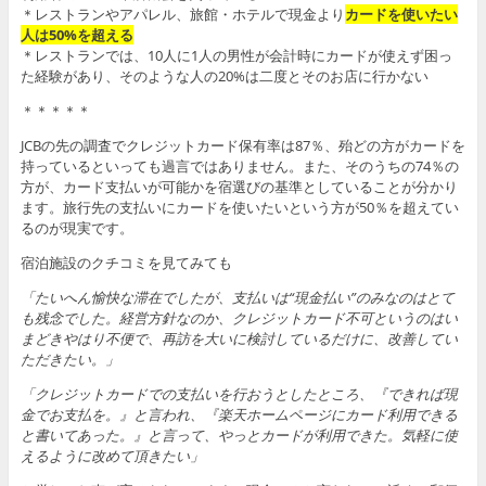
＊レストランやアパレル、旅館・ホテルで現金より
カードを使いたい
人は50%を超える
＊レストランでは、10人に1人の男性が会計時にカードが使えず困っ
た経験があり、そのような人の20%は二度とそのお店に行かない
＊＊＊＊＊
JCBの先の調査でクレジットカード保有率は87％、殆どの方がカードを
持っているといっても過言ではありません。また、そのうちの74％の
方が、カード支払いが可能かを宿選びの基準としていることが分かり
ます。旅行先の支払いにカードを使いたいという方が50％を超えてい
るのが現実です。
宿泊施設のクチコミを見てみても
「たいへん愉快な滞在でしたが、支払いは“現金払い”のみなのはとて
も残念でした。経営方針なのか、クレジットカード不可というのはい
まどきやはり不便で、再訪を大いに検討しているだけに、改善してい
ただきたい。」
「クレジットカードでの支払いを行おうとしたところ、『できれば現
金でお支払を。』と言われ、『楽天ホームページにカード利用できる
と書いてあった。』と言って、やっとカードが利用できた。気軽に使
えるように改めて頂きたい」