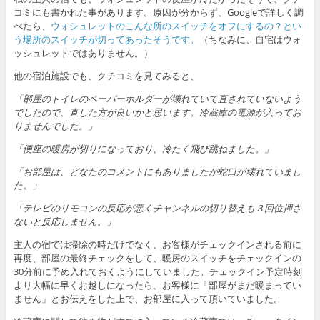
コミにも書かれた事があります。原因が分からず、Googleで詳しく調
べたら、
ウォシュレットのこんな所のスイッチをオフにするの？とい
う場所のスイッチが切ってあったそうです。
（ちなみに、自宅はウォ
ッシュレットではありません。）
他の宿泊施設でも、クチコミを見てみると、
「部屋のトイレのペーパーホルダーが壊れていて直されていないよう
でしたので、直した方が良いかと思います。冷蔵庫の電源が入ってお
りませんでした。」
「便座の暖房が切りになっており、冷たく飛び跳ねました。」
「お部屋は、どなたのコメントにもありましたが蛇口が壊れていまし
た。」
「テレビのリモコンの反応が悪くチャンネルの切り替えも３回位押さ
ないと反応しません。」
主人の宿では掃除の時だけでなく、お客様がチェックインされる前に
再度、部屋の最終チェックをして、暖房のスイッチをチェックインの
30分前に予め入れておくようにしていました。チェックイン予定時刻
より大幅に早くお越しになったら、お客様に「部屋がまだ暖まってい
ません」とお伝えをした上で、お部屋に入って頂いていました。