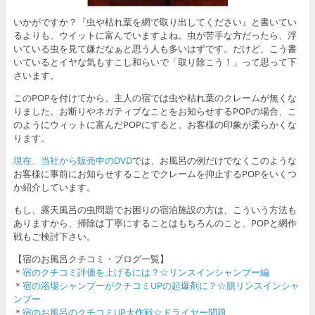
いかがですか？『虫や枯れ葉を網で取り出してください』と書いてい
るよりも、ウイットに富んでいますよね。虫が苦手な方だったら、浮
いている虫を見て嫌だなぁと思う人も多いはずです。だけど、こう書
いているとイヤな気もすこし和らいで「取り除こう！」って思って下
さいます。
このPOPを付けてから、主人の宿では虫や枯れ葉のクレームが無くな
りました。お断りやネガティブなことをお知らせするPOPの場合、こ
のようにウィットに富んだPOPにすると、お客様の印象が柔らかくな
ります。
現在、当社から販売中のDVD
では、お風呂の例だけでなくこのような
お客様に事前にお知らせすることでクレームを抑止するPOPをいくつ
か紹介しています。
もし、露天風呂の虫問題でお困りの宿泊施設の方は、こういう方法も
ありますから、掃除は丁寧にすることはもちろんのこと、POPと網作
戦もご検討下さい。
【宿のお風呂クチコミ・ブログ一覧】
＊
宿のクチコミ評価を上げるには？☆リンスインシャンプー編
＊
宿の浴場シャンプーがクチコミUPの起爆剤に？☆脱リンスインシャ
ンプー
＊
宿のお風呂のクチコミUP大作戦☆ドライヤー問題