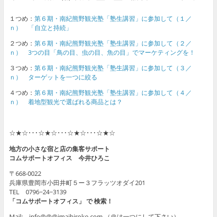
１つめ：
第６期・南紀熊野観光塾「塾生講習」に参加して（１／
ｎ） 「自立と持続」
２つめ：
第６期・南紀熊野観光塾「塾生講習」に参加して（２／
ｎ） 3つの目「鳥の目、虫の目、魚の目」でマーケティングを！
３つめ：
第６期・南紀熊野観光塾「塾生講習」に参加して（３／
ｎ） ターゲットを一つに絞る
４つめ：
第６期・南紀熊野観光塾「塾生講習」に参加して（４／
ｎ） 着地型観光で選ばれる商品とは？
☆★☆･･･☆★☆･･･☆★☆･･･☆★☆
地方の小さな宿と店の集客サポート
コムサポートオフィス 今井ひろこ
〒668-0022
兵庫県豊岡市小田井町５ー３フラッツオダイ201
TEL 0796−24−3139
「コムサポートオフィス」 で 検索！
Mail: info@@@imaihiroko.com （＠は一つにして下さい）