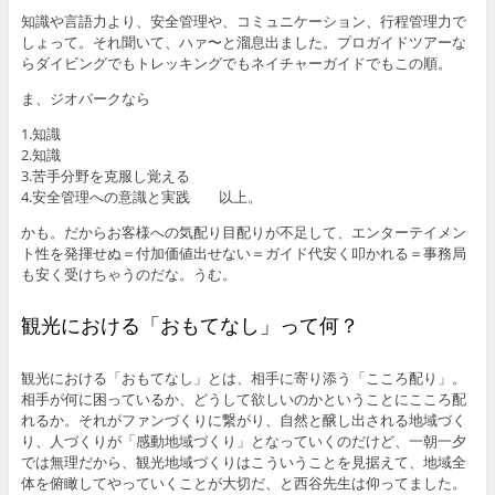
知識や言語力より、安全管理や、コミュニケーション、行程管理力で
しょって。それ聞いて、ハァ〜と溜息出ました。プロガイドツアーな
らダイビングでもトレッキングでもネイチャーガイドでもこの順。
ま、ジオパークなら
1.知識
2.知識
3.苦手分野を克服し覚える
4.安全管理への意識と実践 以上。
かも。だからお客様への気配り目配りが不足して、エンターテイメン
ト性を発揮せぬ＝付加価値出せない＝ガイド代安く叩かれる＝事務局
も安く受けちゃうのだな。うむ。
観光における「おもてなし」って何？
観光における「おもてなし」とは、相手に寄り添う「こころ配り」。
相手が何に困っているか、どうして欲しいのかということにこころ配
れるか。それがファンづくりに繋がり、自然と醸し出される地域づく
り、人づくりが「感動地域づくり」となっていくのだけど、一朝一夕
では無理だから、観光地域づくりはこういうことを見据えて、地域全
体を俯瞰してやっていくことが大切だ、と西谷先生は仰ってました。