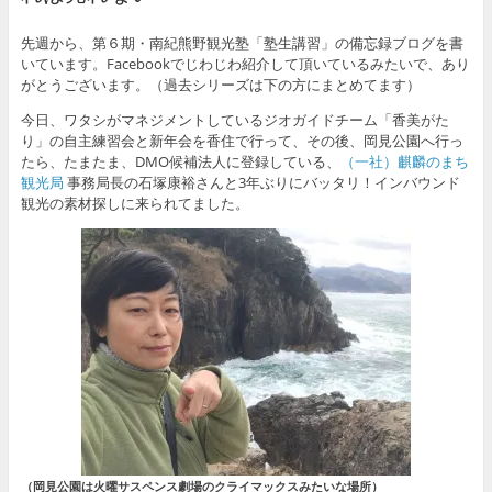
先週から、第６期・南紀熊野観光塾「塾生講習」の備忘録ブログを書
いています。Facebookでじわじわ紹介して頂いているみたいで、あり
がとうございます。（過去シリーズは下の方にまとめてます）
今日、ワタシがマネジメントしているジオガイドチーム「香美がた
り」の自主練習会と新年会を香住で行って、その後、岡見公園へ行っ
たら、たまたま、DMO候補法人に登録している、
（一社）麒麟のまち
観光局
事務局長の石塚康裕さんと3年ぶりにバッタリ！インバウンド
観光の素材探しに来られてました。
（岡見公園は火曜サスペンス劇場のクライマックスみたいな場所）