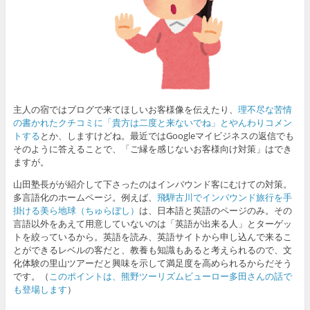
主人の宿ではブログで来てほしいお客様像を伝えたり、
理不尽な苦情
の書かれたクチコミに「貴方は二度と来ないでね」とやんわりコメン
トする
とか、しますけどね。最近ではGoogleマイビジネスの返信でも
そのように答えることで、「ご縁を感じないお客様向け対策」はでき
ますが。
山田塾長がが紹介して下さったのはインバウンド客にむけての対策。
多言語化のホームページ。例えば、
飛騨古川でインバウンド旅行を手
掛ける美ら地球（ちゅらぼし）
は、日本語と英語のページのみ。その
言語以外をあえて用意していないのは「英語が出来る人」とターゲッ
トを絞っているから。英語を読み、英語サイトから申し込んで来るこ
とができるレベルの客だと、教養も知識もあると考えられるので、文
化体験の里山ツアーだと興味を示して満足度を高められるからだそう
です。（
このポイントは、熊野ツーリズムビューロー多田さんの話で
も登場します
）