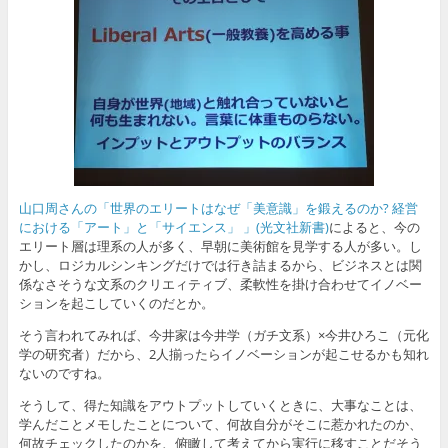
山口周さんの「世界のエリートはなぜ「美意識」を鍛えるのか? 経営
における「アート」と「サイエンス」 」(光文社新書)
によると、今の
エリート層は理系の人が多く、早朝に美術館を見学する人が多い。し
かし、ロジカルシンキングだけでは行き詰まるから、ビジネスとは関
係なさそうな文系のクリエィティブ、柔軟性を掛け合わせてイノベー
ションを起こしていくのだとか。
そう言われてみれば、今井家は今井学（ガチ文系）×今井ひろこ（元化
学の研究者）だから、2人揃ったらイノベーションが起こせるかも知れ
ないのですね。
そうして、得た知識をアウトプットしていくときに、大事なことは、
学んだことメモしたことについて、何故自分がそこに惹かれたのか、
何故チェックしたのかを、俯瞰して考えてから実行に移すことだそう