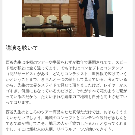
講演を聴いて
西谷先生は多種のツアーや事業をわずか数年で展開されてて、スピー
ド感が私とは全く違ってます。でもそれはコンセプトとコンテンツ
（商品サービス）があり、どんなコンテクスト、世界観で広げていく
かということまで、きちんと一つの軸として見えている、考えている
から。先生の世界をスライドで見せて頂きましたけど、レイヤーがス
ゴすぎ。何層にもなっているのだけど、それがすべて花のように繋が
っているのだから、たぐいまれな編集力で地域も自分も向上させてい
ってはります。
西谷先生のところのツアー商品をただ真似ただけでは、おそらくうま
くいかないでしょう。地域のコンセプトとコンテンツ設計がきちんと
できて絵が描けてこそ、地元の人が「協力したるわ」となってくれま
すし、そこは頼む人の人柄、リベラルアーツが効いてきそう。