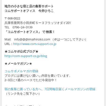
地方の小さな宿と店の集客サポート
コムサポートオフィス 今井ひろこ
〒668-0022
兵庫県豊岡市小田井町５ー３フラッツオダイ201
TEL 0796−24−3139
「コムサポートオフィス」 で 検索！
Mail: info@@@imaihiroko.com （＠は一つにして下さい）
URL：
http://www.com-support-co.jp
★コムサポ公式ブログ★
http://com-support-co.jp/blog
★
メールマガジン
★
コムサポメルマガの登録
ブログには書けない濃いぃ内容を書いています。
2−3日に1通のペースでただ今発信中！
宿の集客に困っている方へ、7日間毎日届くメールマガジンの登録
（リンク先をご覧下さい）