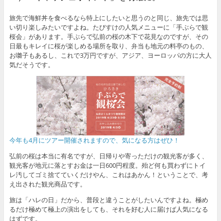
旅先で海鮮丼を食べるなら特上にしたいと思うのと同じ、旅先では思
い切り楽しみたいですよね。たびすけの人気メニューに「手ぶらで観
桜会」があります。手ぶらで弘前の桜の木下で花見なのですが、その
日最もキレイに桜が楽しめる場所を取り、弁当も地元の料亭のもの、
お囃子もあるし、これで3万円ですが、アジア、ヨーロッパの方に大人
気だそうです。
今年も4月にツアー開催されますので、気になる方はぜひ！
弘前の桜は本当に有名ですが、日帰りや寄っただけの観光客が多く、
観光客が地元に落とすお金は一日600円程度。殆ど何も買わずにトイ
レ汚してゴミ捨てていくだけやん、これはあかん！ということで、考
え出された観光商品です。
旅は「ハレの日」だから、普段と違うことがしたいんですよね。極め
るだけ極めて極上の演出をしても、それを好む人に届けば人気になる
はずです。