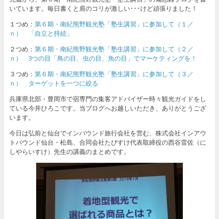
いています。毎日書くと肩のコリが激しい･･･けど頑張りました！
１つめ：
第６期・南紀熊野観光塾「塾生講習」に参加して（１／
ｎ） 「自立と持続」
２つめ：
第６期・南紀熊野観光塾「塾生講習」に参加して（２／
ｎ） 3つの目「鳥の目、虫の目、魚の目」でマーケティングを！
３つめ：
第６期・南紀熊野観光塾「塾生講習」に参加して（３／
ｎ） ターゲットを一つに絞る
兵庫県北部・豊岡市で宿専門の集客アドバイザー時々観光ガイドをし
ている今井ひろこです。当ブログへお越しいただき、ありがとうござ
います。
今日は弘前と仙台でインバウンド旅行会社を営む、株式会社インアウ
トバウンド仙台・松島、合同会社たびすけ代表取締役の西谷雷佐（に
しやらいすけ）先生の講義のまとめです。