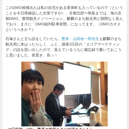
このDMO候補法人は私の自宅がある香美町も入っているので（という
ことを今日再確認した次第ですが）、京都北部〜鳥取までは、海の京
都DMO、豊岡観光イノベーション、麒麟のまち観光局と隙間なく並ん
でおり、まさに「DMO縦列駐車状態」になってます。（DMOカオス
というべきか？）
石塚さんと立ち話をしていたら、
塾長・山田桂一郎先生
も麒麟のまち
観光局に来はったらしく、ふと、講座2日目の「エリアマーケティン
グ」の話を思い出したので、覚えているうちに備忘録で書いておこう
と思いました。前置き、長っ！