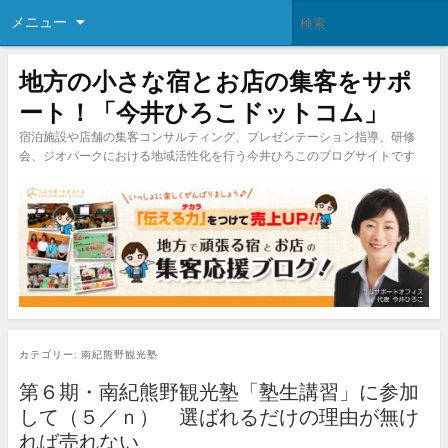
メニュー
地方の小さな宿とお店の集客をサポ
ート！「今井ひろこドットコム」
宿泊施設や店舗の集客コンサルティング、プレゼンテーション指導、研修
会、ジオパークにおける地域活性化を行う今井ひろこのブログサイトです
カテゴリー:
南紀熊野観光塾
第６期・南紀熊野観光塾「塾生講習」に参加
して（５／ｎ） 選ばれるだけの理由が無け
れば売れない