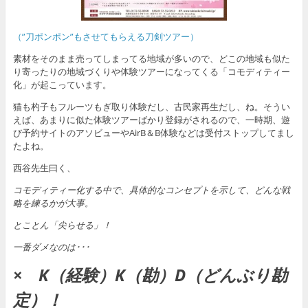
（”刀ポンポン”もさせてもらえる刀剣ツアー）
素材をそのまま売ってしまってる地域が多いので、どこの地域も似た
り寄ったりの地域づくりや体験ツアーになってくる「コモディティー
化」が起こっています。
猫も杓子もフルーツもぎ取り体験だし、古民家再生だし、ね。そうい
えば、あまりに似た体験ツアーばかり登録がされるので、一時期、遊
び予約サイトのアソビューやAirB＆B体験などは受付ストップしてまし
たよね。
西谷先生曰く、
コモディティー化する中で、具体的なコンセプトを示して、どんな戦
略を練るかが大事。
とことん「尖らせる」！
一番ダメなのは･･･
×
K（経験）K（勘）D（どんぶり勘
定）！