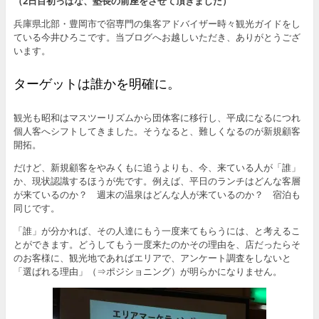
（2日目初っぱな、塾長の前座をさせて頂きました）
兵庫県北部・豊岡市で宿専門の集客アドバイザー時々観光ガイドをし
ている今井ひろこです。当ブログへお越しいただき、ありがとうござ
います。
ターゲットは誰かを明確に。
観光も昭和はマスツーリズムから団体客に移行し、平成になるにつれ
個人客へシフトしてきました。そうなると、難しくなるのが新規顧客
開拓。
だけど、新規顧客をやみくもに追うよりも、今、来ている人が「誰」
か、現状認識するほうが先です。例えば、平日のランチはどんな客層
が来ているのか？ 週末の温泉はどんな人が来ているのか？ 宿泊も
同じです。
「誰」が分かれば、その人達にもう一度来てもらうには、と考えるこ
とができます。どうしてもう一度来たのかその理由を、店だったらそ
のお客様に、観光地であればエリアで、アンケート調査をしないと
「選ばれる理由」（⇒ポジショニング）が明らかになりません。