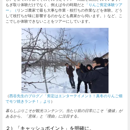
もぎ取り体験だけでなく、例えば今の時期だと
「りんご剪定体験ツア
ー」（
リンゴ農家で最も大事な作業・枝打ちの作業などを体験。どう
して枝打ちが味に影響するのかなども農家から伺います。）など、こ
こでしか体験できないことをツアーにしています。
（
西谷先生のブログ／「剪定はエンターテイメント！真冬のりんご畑
でモツ焼きランチ！」より
）
暮らしぶりこそが観光コンテンツ。当たり前の日常にこそ「価値」が
あるから、「意味」と「理由」に注目する。
２）「キャッシュポイント」を明確に。